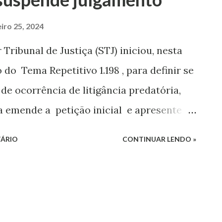
iro 25, 2024
Tribunal de Justiça (STJ) iniciou, nesta
o do Tema Repetitivo 1.198 , para definir se
 de ocorrência de litigância predatória,
ra emende a petição inicial e apresente
sar os pedidos apresentados no
ÁRIO
CONTINUAR LENDO »
tor do recurso repetitivo , ministro Moura
 tese no sentido de considerar válida a
resentação de documentos aptos a
tensões deduzidas" no estágio inicial da