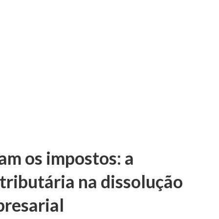
fundamentada e com a observância das
concreto. O julgamento foi suspenso após
Humberto Martins. Para debater o assunto
 repetitivo – que teve origem em
esolução de Demandas Repe...
cam os impostos: a
tributária na dissolução
resarial