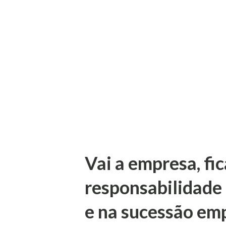
ação, desde que em decisão 
peculiaridades de cada caso 
pedido de vista do ministro 
e subsidiar a análise do tema
julgamento de Incidente de R
Vai a empresa, fi
responsabilidade 
e na sucessão emp