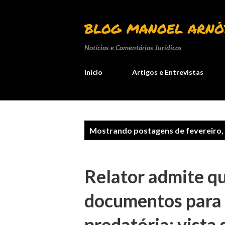
BLOG MANOEL ARNÓ
Notícias e Comentários Jurídicos
Início
Artigos e Entrevistas
P
Mostrando postagens de fevereiro,
o
s
Relator admite qu
t
documentos para e
a
predatória; vista