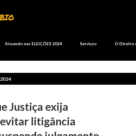
Pular para o conteúdo principal
BIO
Atuando nas ELEIÇÕES 2024
Serviços
O Direito 
 2024
e Justiça exija
vitar litigância
 suspende julgamento