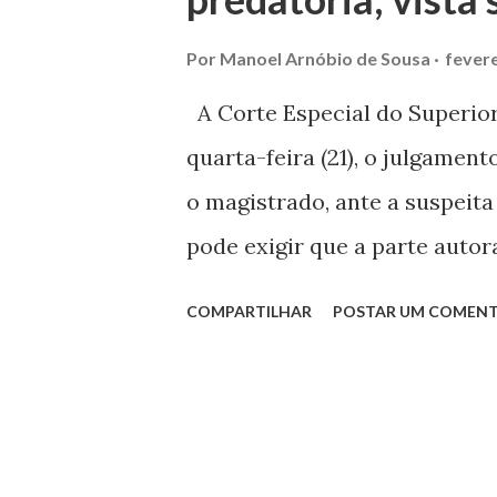
g
e
Por
Manoel Arnóbio de Sousa
fevere
n
A Corte Especial do Superior 
s
quarta-feira (21), o julgament
o magistrado, ante a suspeita
pode exigir que a parte auto
documentos capazes de emba
COMPARTILHAR
POSTAR UM COMENT
processo. Em seu voto, o rela
Ribeiro, defendeu a fixação de
determinação judicial de ap
"lastrear minimamente as pre