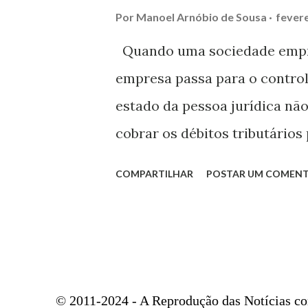
Por
Manoel Arnóbio de Sousa
fevere
Quando uma sociedade empre
empresa passa para o control
estado da pessoa jurídica não
cobrar os débitos tributários 
definições sobre a responsab
COMPARTILHAR
POSTAR UM COMENT
de dissolução. O artigo 133 d
exemplo, estipula que quem a
lo, mesmo que mude a razão so
anteriormente constituídos. 
está necessariamente vincula
© 2011-2024 - A Reprodução das Notícias co