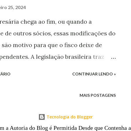
iro 25, 2024
sária chega ao fim, ou quando a
e de outros sócios, essas modificações do
 são motivo para que o fisco deixe de
pendentes. A legislação brasileira traz
ilidade tributária em casos de sucessão ou
ÁRIO
CONTINUAR LENDO »
o Código Tributário Nacional (CTN) , por
dquire um negócio e continua a explorá-
MAIS POSTAGENS
cial, fica responsável pelos tributos
A sucessão empresarial, no entanto, não
Tecnologia do Blogger
da a algum ato formal de transferência de
m a Autoria do Blog é Permitida Desde que Contenha a 