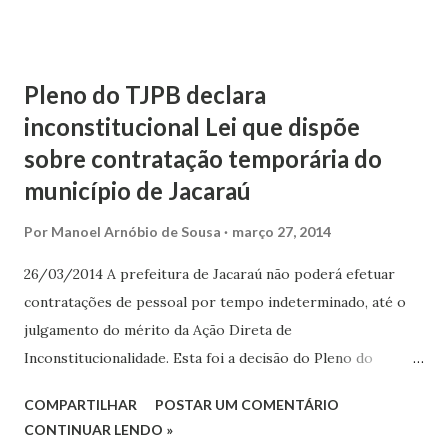
dentre outros itens, cadeira de rodas, cadeira de banho,
colchão de água, 240 fraldas descartáveis por mês, além dos
medicamentos. A magistrada fixou prazo de cinco dias para
Pleno do TJPB declara
o cumprimento da ordem. Caso – Raphaela Ribeiro de
inconstitucional Lei que dispõe
Alcântara, representada por seu pai, ajuizou ação contra o
sobre contratação temporária do
Estado de Goiás e dois médicos, requerendo medicamentos
município de Jacaraú
e os equipamentos necessários para o tratamento de saúde
em decorrência de lesão cerebral e tetraplegia. Quanto
Por
Manoel Arnóbio de Sousa
março 27, 2014
aos danos morais, o pai da criança narrou nos autos que os
problemas de saúde da criança foram decorrentes de
26/03/2014 A prefeitura de Jacaraú não poderá efetuar
cirurgia de apendici...
contratações de pessoal por tempo indeterminado, até o
julgamento do mérito da Ação Direta de
Inconstitucionalidade. Esta foi a decisão do Pleno do
Tribunal de Justiça da Paraíba (TJPB), ao deferir, por
COMPARTILHAR
POSTAR UM COMENTÁRIO
unanimidade, medida cautelar interposta pelo Ministério
CONTINUAR LENDO »
Público estadual. O processo, da relatoria do