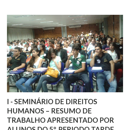
internet no País. A aprovação veio após alterações no
texto original apresentado pelo relator do Projeto, o
deputado Alessandro Molon (PT-RJ), após acordo com
partidos da base aliada. Molon apresentou as alterações em
plenário momentos antes da votação. Em relação à
neutralidade, no texto aprovado ficou mantido o
entendimento do governo que prevê que o responsável
pela transmissão, comutação ou roteamento tem o dever
de tratar de forma isonômica quaisquer pacotes de dados,
sem distinção por conteúdo, origem e destino. Esse ponto
fo...
I - SEMINÁRIO DE DIREITOS
HUMANOS – RESUMO DE
TRABALHO APRESENTADO POR
ALUNOS DO 5º. PERIODO TARDE