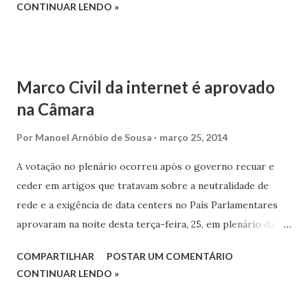
CONTINUAR LENDO »
Marco Civil da internet é aprovado
na Câmara
Por
Manoel Arnóbio de Sousa
março 25, 2014
A votação no plenário ocorreu após o governo recuar e
ceder em artigos que tratavam sobre a neutralidade de
rede e a exigência de data centers no País Parlamentares
aprovaram na noite desta terça-feira, 25, em plenário da
Câmara Federal, o Marco Civil da internet. A matéria agora
COMPARTILHAR
POSTAR UM COMENTÁRIO
será enviada para análise no senado. Apenas o Partido
CONTINUAR LENDO »
Popular Socialista (PPS) votou contra o Projeto de Lei
2126/11 do Executivo que regulamenta regras no uso da