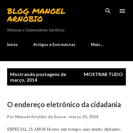
Pular para o conteúdo principal
BLOG MANOEL
ARNÓBIO
Notícias e Comentários Jurídicos
Início
Artigos e Entrevistas
Mais…
P
Mostrando postagens de
MOSTRAR TUDO
o
março, 2014
s
t
O endereço eletrônico da cidadania
a
g
Por
Manoel Arnóbio de Sousa
março 31, 2014
e
n
ESPECIAL 25 ANOS Houve um tempo, não muito distante,