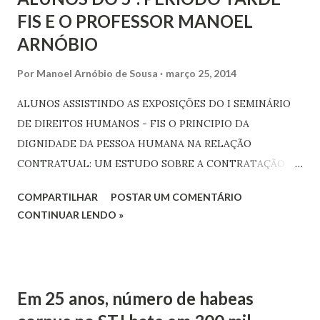
FIS E O PROFESSOR MANOEL
ARNÓBIO
Por
Manoel Arnóbio de Sousa
março 25, 2014
ALUNOS ASSISTINDO AS EXPOSIÇÕES DO I SEMINÁRIO
DE DIREITOS HUMANOS - FIS O PRINCIPIO DA
DIGNIDADE DA PESSOA HUMANA NA RELAÇÃO
CONTRATUAL: UM ESTUDO SOBRE A CONTRATAÇÃO
DOS MÉDICOS CUBANOS PELO PROGRAMA MAIS
COMPARTILHAR
POSTAR UM COMENTÁRIO
MEDICOS. A instituição do Programa Mais Médicos do
CONTINUAR LENDO »
Governo Federal fez surgir questionamento a respeito da
possível ilegalidade decorrente do contrato firmado entre
os países Brasil/Cuba, que está diretamente ligada à
prestação do serviço médico no Brasil no referido
Em 25 anos, número de habeas
programa Alunos de Direito e o Prof. Arnóbio Alunos de