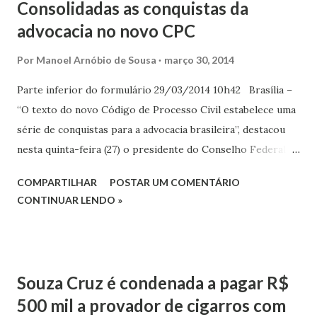
Consolidadas as conquistas da
advocacia no novo CPC
Por
Manoel Arnóbio de Sousa
março 30, 2014
Parte inferior do formulário 29/03/2014 10h42 Brasília –
“O texto do novo Código de Processo Civil estabelece uma
série de conquistas para a advocacia brasileira”, destacou
nesta quinta-feira (27) o presidente do Conselho Federal da
OAB, Marcus Vinicius Furtado Coêlho, sobre a aprovação
COMPARTILHAR
POSTAR UM COMENTÁRIO
do projeto de Lei 8046/10, na Câmara dos Deputados.
CONTINUAR LENDO »
Marcus Vinicius ressaltou que durante os meses de
discussões no Plenário da Câmara, foram aprovados itens
como a determinação de que os honorários têm natureza
alimentar, do tratamento igualitário com a Fazenda Pública,
Souza Cruz é condenada a pagar R$
com a destinação dos honorários de sucumbência aos
500 mil a provador de cigarros com
advogados públicos. Ele comentou que no novo CPC