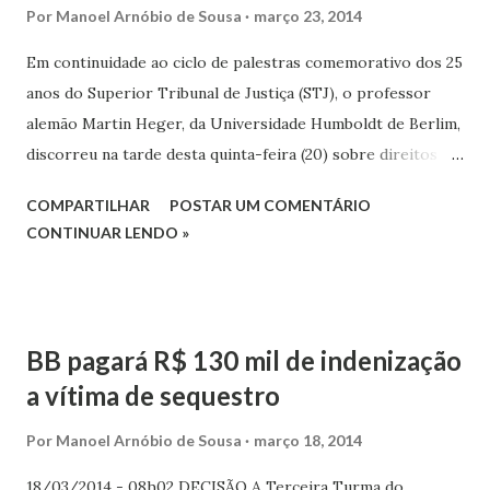
presidente da Quinta Turma, ministro Marco Aurélio
Por
Manoel Arnóbio de Sousa
março 23, 2014
Bellizze, frisou, à época, que o habeas corpus se destina “a
reparar constrangimento ilegal evidente, incontroverso,
Em continuidade ao ciclo de palestras comemorativo dos 25
indisfarçável e que, portanto, se mostra de plano
anos do Superior Tribunal de Justiça (STJ), o professor
comprovável e perceptível ao julgador”. Não s...
alemão Martin Heger, da Universidade Humboldt de Berlim,
discorreu na tarde desta quinta-feira (20) sobre direitos
fundamentais e direito penal. O professor incentivou os
COMPARTILHAR
POSTAR UM COMENTÁRIO
participantes a uma reflexão sobre a evolução da influência
CONTINUAR LENDO »
dos direitos humanos no direito penal ao longo da história.
“Os direitos humanos e fundamentais são garantias que
sempre evocam aos estados um grande desafio: adaptar
suas legislações às normas internacionais, buscando a
BB pagará R$ 130 mil de indenização
humanização do direito penal”, afirmou. O palestrante deu
a vítima de sequestro
ênfase ao princípio da legalidade, que considera o
instrumento mais importante para a proteção dos
Por
Manoel Arnóbio de Sousa
março 18, 2014
indivíduos em um julgamento. Explicou que a legalidade
18/03/2014 - 08h02 DECISÃO A Terceira Turma do