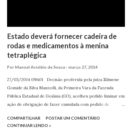
Estado deverá fornecer cadeira de
rodas e medicamentos à menina
tetraplégica
Por
Manoel Arnóbio de Sousa
março 27, 2014
27/03/2014 09h01 Decisão proferida pela juíza Zilmene
Gomide da Silva Manzolli, da Primeira Vara da Fazenda
Pública Estadual de Goiânia (GO), acolheu pedido liminar em
ação de obrigação de fazer cumulada com pedido de
indenização por danos morais e determinou que o Estado
COMPARTILHAR
POSTAR UM COMENTÁRIO
forneça materiais e medicamentos à uma criança
CONTINUAR LENDO »
tetraplégica. A unidade da federação deverá garantir,