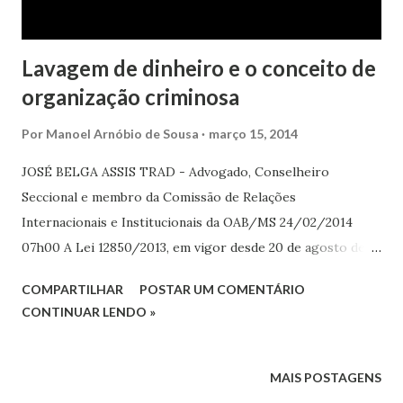
Lavagem de dinheiro e o conceito de
organização criminosa
Por
Manoel Arnóbio de Sousa
março 15, 2014
JOSÉ BELGA ASSIS TRAD - Advogado, Conselheiro
Seccional e membro da Comissão de Relações
Internacionais e Institucionais da OAB/MS 24/02/2014
07h00 A Lei 12850/2013, em vigor desde 20 de agosto de
2013, propôs-se a tipificar o delito de organização
COMPARTILHAR
POSTAR UM COMENTÁRIO
criminosa, até então inexistente na lei brasileira. Antes da
CONTINUAR LENDO »
entrada em vigor da lei em comento, pelos menos outros
três instrumentos normativos nacionais faziam menção ao
termo “ organização criminosa ”, sem no entanto defini-lo:
MAIS POSTAGENS
a) a Lei 9034/1995; b) a Lei 9613/1998; c) a Lei 12694/2012.