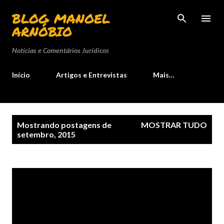
Pular para o conteúdo principal
BLOG MANOEL
ARNÓBIO
Notícias e Comentários Jurídicos
Início
Artigos e Entrevistas
Mais…
P
Mostrando postagens de
MOSTRAR TUDO
o
setembro, 2015
s
t
a
g
e
n