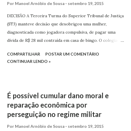
Por
Manoel Arnóbio de Sousa
setembro 19, 2015
DECISÃO A Terceira Turma do Superior Tribunal de Justiça
(STJ) manteve decisão que desobrigou uma mulher,
diagnosticada como jogadora compulsiva, de pagar uma
dívida de R$ 28 mil contraída em casa de bingo. O colegiado
entendeu que, não se tratando de jogo expressamente
COMPARTILHAR
POSTAR UM COMENTÁRIO
autorizado por lei, as obrigações dele decorrentes
CONTINUAR LENDO »
carecem de exigibilidade, pois não passam de meras
obrigações naturais. No caso, a mulher emitiu diversos
cheques para pagamento de dívidas de jogo contraídas em
uma casa de bingo, no total de R$ 28 mil. Posteriormente,
É possível cumular dano moral e
declarando estar na situação patológica de jogadora
reparação econômica por
compulsiva, ajuizou ação de anulação de título de crédito
perseguição no regime militar
contra a casa de jogos e alegou incapacidade civil, além de
ilicitude da causa de emissão dos cheques.
Por
Manoel Arnóbio de Sousa
setembro 19, 2015