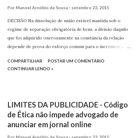
Por
Manoel Arnóbio de Sousa
setembro 23, 2015
DECISÃO Na dissolução de união estável mantida sob o
regime de separação obrigatória de bens, a divisão daquilo
que foi adquirido onerosamente na constância da relação
depende de prova do esforço comum para o incremento
patrimonial. A tese foi firmada pela Segunda Seção do
COMPARTILHAR
POSTAR UM COMENTÁRIO
Superior Tribunal de Justiça (STJ). Segundo o relator do
CONTINUAR LENDO »
caso, ministro Raul Araújo, a presunção legal do esforço
comum, prevista na lei que regulamentou a união estável
(Lei 9.278/96), não pode ser aplicada sem que se considere
a exceção relacionada à convivência de pessoas idosas,
LIMITES DA PUBLICIDADE - Código
caracterizada pela separação de bens.
de Ética não impede advogado de
anunciar em jornal online
Por
Manoel Arnóbio de Sousa
setembro 23, 2015