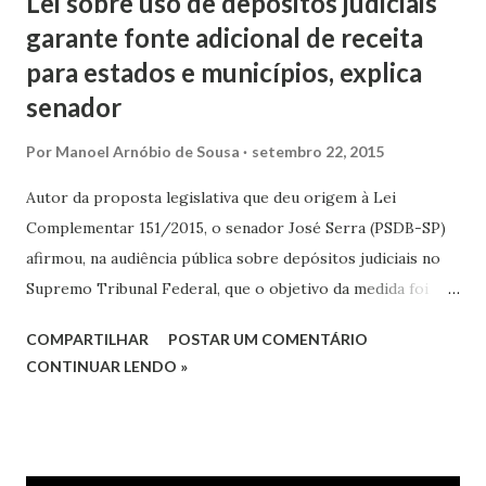
Lei sobre uso de depósitos judiciais
garante fonte adicional de receita
para estados e municípios, explica
senador
Por
Manoel Arnóbio de Sousa
setembro 22, 2015
Autor da proposta legislativa que deu origem à Lei
Complementar 151/2015, o senador José Serra (PSDB-SP)
afirmou, na audiência pública sobre depósitos judiciais no
Supremo Tribunal Federal, que o objetivo da medida foi
criar uma fonte adicional de receita para estados e
COMPARTILHAR
POSTAR UM COMENTÁRIO
municípios, num momento de conjuntura fiscal difícil. Em
CONTINUAR LENDO »
sua opinião, o “alívio financeiro” que a lei permitirá, assim
que efetivamente for colocada em prática – o que ainda não
aconteceu em razão de vetos presidenciais que sofreu em
relação aos prazos –, resultará em benefícios aos