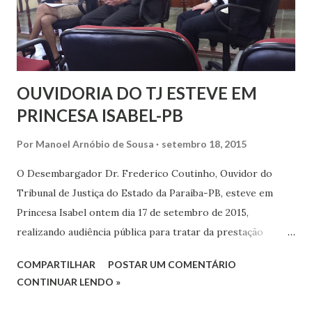
OUVIDORIA DO TJ ESTEVE EM
PRINCESA ISABEL-PB
Por
Manoel Arnóbio de Sousa
setembro 18, 2015
O Desembargador Dr. Frederico Coutinho, Ouvidor do
Tribunal de Justiça do Estado da Paraíba-PB, esteve em
Princesa Isabel ontem dia 17 de setembro de 2015,
realizando audiência pública para tratar da prestação
jurisdicional nas Comarcas de Água Branca-PB e Princesa
COMPARTILHAR
POSTAR UM COMENTÁRIO
Isabel-PB. A audiência contou com a presença dos Juízes
CONTINUAR LENDO »
das Comarcas de Princesa Isabel e Água Branca-PB, Dra.
Andrea e Dr. Michel, bem como, dos advogados da região