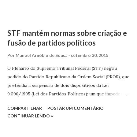
STF mantém normas sobre criação e
fusão de partidos políticos
Por
Manoel Arnóbio de Sousa
setembro 30, 2015
O Plenário do Supremo Tribunal Federal (STF) negou
pedido do Partido Republicano da Ordem Social (PROS), que
pretendia a suspensão de dois dispositivos da Lei
9.096/1995 (Lei dos Partidos Políticos): um que impede a
contabilização, para fins de criação de partidos políticos, de
COMPARTILHAR
POSTAR UM COMENTÁRIO
assinatura de eleitores filiados a outras legendas; e outro
CONTINUAR LENDO »
que impede a fusão ou incorporação de partidos com
menos de cinco anos. A decisão foi tomada por maioria de
votos na sessão desta quarta-feira (30), na análise da