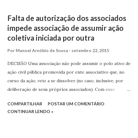
em ação civil pública ajuizada pelo MP para que fosse
declarada a ilegalidade da cláusula. O Tribunal de Justiça do
Falta de autorização dos associados
Distrito Federal (TJDF) julgou a ação procedente por
impede associação de assumir ação
entender que o direito aos honorários do advogado deve
coletiva iniciada por outra
ser exercido em face de quem o contratou, uma vez que não
há relação jurídica que vincule os consumidores àquele
Por
Manoel Arnóbio de Sousa
setembro 22, 2015
profissional.
DECISÃO Uma associação não pode assumir o polo ativo de
ação civil pública promovida por ente associativo que, no
curso da ação, veio a se dissolver (no caso, inclusive, por
deliberação de seus próprios associados). Com esse
entendimento, a Terceira Turma do Superior Tribunal de
COMPARTILHAR
POSTAR UM COMENTÁRIO
Justiça (STJ) extinguiu sem análise do mérito ação movida
CONTINUAR LENDO »
contra uma financeira acusada de estimular o
superendividamento mediante publicidade supostamente
abusiva, na qual oferece crédito a aposentados,