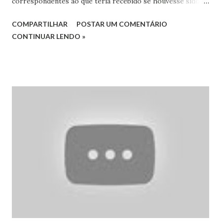
correspondentes ao que teria recebido se houvesse sido
empossado no momento correto. A decisão, por
COMPARTILHAR
POSTAR UM COMENTÁRIO
unanimidade de votos, foi da Corte Especial do Superior
CONTINUAR LENDO »
Tribunal de Justiça (STJ) e pôs fim a divergência de
entendimento até então existente no tribunal. A questão foi
discutida em embargos de divergência apresentados pelo
Distrito Federal contra decisão da Segunda Turma do STJ.
O objetivo do DF era anular a indenização concedida a um
agente penitenciário que ingressou no cargo por decisão
judicial.