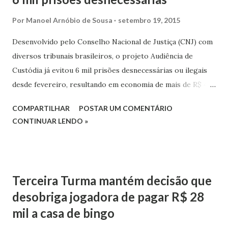
Por
Manoel Arnóbio de Sousa
setembro 19, 2015
Desenvolvido pelo Conselho Nacional de Justiça (CNJ) com
diversos tribunais brasileiros, o projeto Audiência de
Custódia já evitou 6 mil prisões desnecessárias ou ilegais
desde fevereiro, resultando em economia de mais de R$ 455
milhões aos cofres públicos e registrando uma média de
COMPARTILHAR
POSTAR UM COMENTÁRIO
soltura de 50% Os dados foram apresentados nesta sexta-
CONTINUAR LENDO »
feira (18/9), durante lançamento do projeto no Tribunal de
Justiça do Rio de Janeiro (TJRJ), o vigésimo a receber a
iniciativa.
Terceira Turma mantém decisão que
desobriga jogadora de pagar R$ 28
mil a casa de bingo