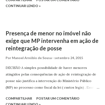
Administração Pública e Licitação. Essas ações estão
CONTINUAR LENDO »
relacionadas à Meta 4 do Conselho Nacional de Justiça
(CNJ). A divulgação foi feita no Fórum Afonso Campos, em
Campina Grande. O grupo especial de juízes e assessores
julgou 77 processos. Destes, 49 foram pela condenação.
Presença de menor no imóvel não
exige que MP intervenha em ação de
reintegração de posse
Por
Manoel Arnóbio de Sousa
setembro 24, 2015
DECISÃO A simples possibilidade de haver menores
atingidos pelas consequências de ação de reintegração de
posse não justifica a intervenção do Ministério Público
(MP) no processo como fiscal da lei ( custos legis) . Esse foi
o entendimento da Terceira Turma do Superior Tribunal de
COMPARTILHAR
POSTAR UM COMENTÁRIO
Justiça (STJ) em julgamento de recurso especial interposto
CONTINUAR LENDO »