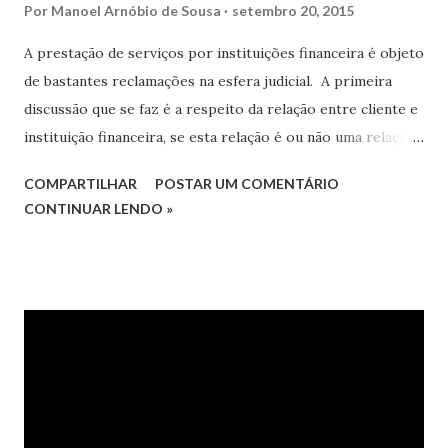
Por
Manoel Arnóbio de Sousa
setembro 20, 2015
A prestação de serviços por instituições financeira é objeto
de bastantes reclamações na esfera judicial. A primeira
discussão que se faz é a respeito da relação entre cliente e
instituição financeira, se esta relação é ou não uma relação
de consumo, a Súmula 297 do Superior Tribunal de
COMPARTILHAR
POSTAR UM COMENTÁRIO
Justiça, vinca o seguinte: “ O Código de Defesa do
CONTINUAR LENDO »
Consumidor é aplicável às instituições financeiras ”,
portanto sendo superada a discussão sobre a aplicabilidade
do Código de Defesa do Consumidor na prestação de
serviços bancários.