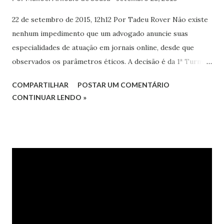
22 de setembro de 2015, 12h12 Por Tadeu Rover Não existe
nenhum impedimento que um advogado anuncie suas
especialidades de atuação em jornais online, desde que
observados os parâmetros éticos. A decisão é da 1ª Turma
de Ética Profissional do Tribunal de Ética e Disciplina da
COMPARTILHAR
POSTAR UM COMENTÁRIO
Ordem dos Advogados do Brasil de São Paulo.
CONTINUAR LENDO »