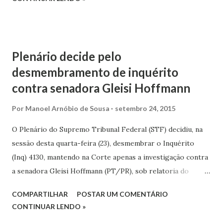
pelo próprio MP. Os autos tratam de ação rescisória
contra a Caixa Econômica Federal (CEF) para anular ordem
de reintegração de posse de imóvel, sob o fundamento de
que seriam nulos os atos processuais praticados por
Plenário decide pelo
ausência da intervenção do MP, que seria obrigatória.
desmembramento de inquérito
Originalmente, a CEF buscou a desocupação de um imóvel
contra senadora Gleisi Hoffmann
adquirido com recursos do Programa de Arrendamento
Residencial (PAR), no qual uma mulher residia com seus dois
Por
Manoel Arnóbio de Sousa
setembro 24, 2015
filhos menores.
O Plenário do Supremo Tribunal Federal (STF) decidiu, na
sessão desta quarta-feira (23), desmembrar o Inquérito
(Inq) 4130, mantendo na Corte apenas a investigação contra
a senadora Gleisi Hoffmann (PT/PR), sob relatoria do
ministro Dias Toffoli. Quanto aos demais investigados sem
COMPARTILHAR
POSTAR UM COMENTÁRIO
prerrogativa de foro, por maioria de votos os ministros
CONTINUAR LENDO »
decidiram que os autos devem ser enviados para a Seção