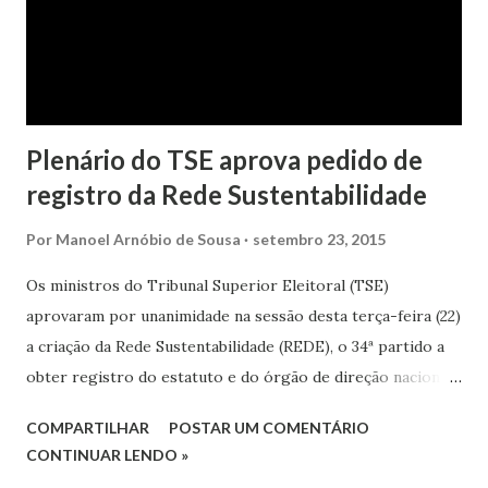
Plenário do TSE aprova pedido de
registro da Rede Sustentabilidade
Por
Manoel Arnóbio de Sousa
setembro 23, 2015
Os ministros do Tribunal Superior Eleitoral (TSE)
aprovaram por unanimidade na sessão desta terça-feira (22)
a criação da Rede Sustentabilidade (REDE), o 34ª partido a
obter registro do estatuto e do órgão de direção nacional
no Tribunal. A Corte considerou que a legenda cumpriu no
COMPARTILHAR
POSTAR UM COMENTÁRIO
julgamento desta noite a exigência de caráter nacional
CONTINUAR LENDO »
quanto ao apoio de eleitores à sua criação. Este foi único