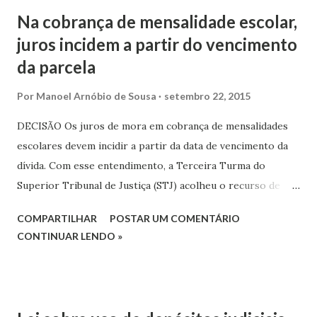
pensionistas e servidores públicos incluídos nos cadastros
Na cobrança de mensalidade escolar,
negativos de proteção ao crédito. A ação foi movida pela
juros incidem a partir do vencimento
Associação Nacional dos Consumidores de Crédito (Andec).
da parcela
No curso do processo, entretanto, houve a dissolução da
entidade, e o Instituto Mineiro de Políticas Sociais e de
Por
Manoel Arnóbio de Sousa
setembro 22, 2015
Defesa do Consumidor (Polisdec) requereu a substituição
processual para assumir a titularidade da ação.
DECISÃO Os juros de mora em cobrança de mensalidades
escolares devem incidir a partir da data de vencimento da
dívida. Com esse entendimento, a Terceira Turma do
Superior Tribunal de Justiça (STJ) acolheu o recurso de
uma instituição de ensino para reformar decisão do
COMPARTILHAR
POSTAR UM COMENTÁRIO
Tribunal de Justiça de São Paulo (TJSP) que havia entendido
CONTINUAR LENDO »
pela incidência a partir da citação.