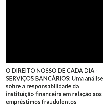
contribuintes. O senador destacou que a norma permitirá
que os entes federados se apropriem de um ganho que
hoje se concentra nos cofres do sistema financeiro, por
isso sofre oposição da Febraban. Serra citou dados
atribuídos ao Conselho Nacional de Justiça (CNJ) de que o
montante de depósitos judiciais atualmente seria de R$ 127
bilhões, sendo que 40% desse total teriam sido
apropriados por estados e muni...
O DIREITO NOSSO DE CADA DIA -
SERVIÇOS BANCÁRIOS: Uma análise
sobre a responsabilidade da
instituição financeira em relação aos
empréstimos fraudulentos.