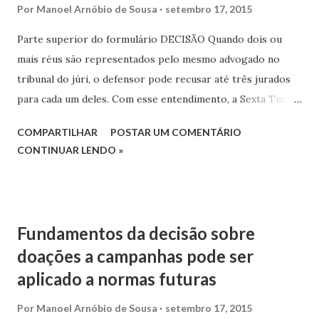
Por
Manoel Arnóbio de Sousa
setembro 17, 2015
Parte superior do formulário DECISÃO Quando dois ou
mais réus são representados pelo mesmo advogado no
tribunal do júri, o defensor pode recusar até três jurados
para cada um deles. Com esse entendimento, a Sexta Turma
do Superior Tribunal de Justiça (STJ) anulou o julgamento
COMPARTILHAR
POSTAR UM COMENTÁRIO
de dois dos três acusados pela morte de uma mulher
CONTINUAR LENDO »
grávida no município de Jangada (MT), em 2010.
Fundamentos da decisão sobre
doações a campanhas pode ser
aplicado a normas futuras
Por
Manoel Arnóbio de Sousa
setembro 17, 2015