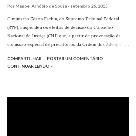
Por
Manoel Arnóbio de Sousa
setembro 26, 2015
O ministro Edson Fachin, do Supremo Tribunal Federal
(STF), suspendeu os efeitos de decisão do Conselho
Nacional de Justiça (CNJ) que, a partir de provocação da
comissão especial de precatórios da Ordem dos Advogados
do Brasil (OAB), determinou que o Tribunal de Justiça do
COMPARTILHAR
POSTAR UM COMENTÁRIO
Estado de Minas Gerais (TJ-MG) remanejasse valores
CONTINUAR LENDO »
residuais e não utilizados da conta vinculada ao regime
especial para pagamento de precatórios inscritos na
ordem cronológica de apresentação, abstendo-se de fazê-
lo na modalidade de acordo direto com credores. A liminar
foi concedida no Mandado de Segurança (MS) 33761,
impetrado pelo Estado de Minas Gerias.