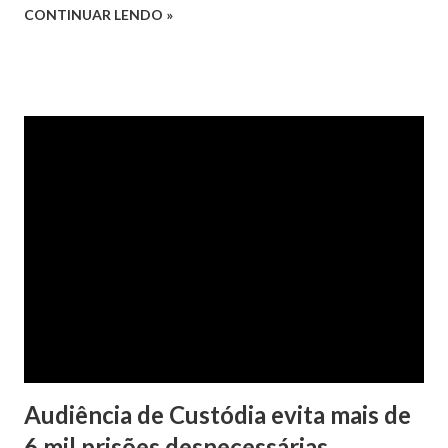
CONTINUAR LENDO »
lançamento do projeto em Rondônia. Desde que a iniciativa
foi lançada, em fevereiro deste ano, as audiências de
custódia – ou audiências de apresentação – já
economizaram cerca de meio bilhão de reais aos cofres
públicos ao evitar a manutenção no sistema carcerário de
quase 6 mil presos em flagrante por crimes de menor
potencial ofensivo.
Audiência de Custódia evita mais de
6 mil prisões desnecessárias