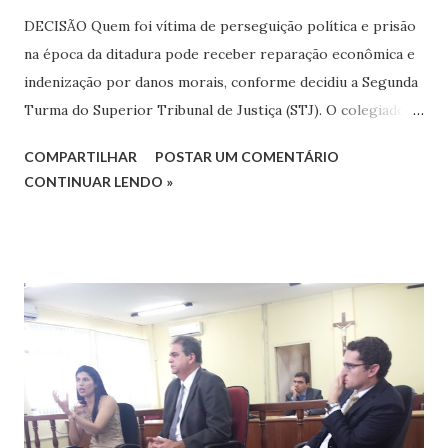
DECISÃO Quem foi vítima de perseguição política e prisão
na época da ditadura pode receber reparação econômica e
indenização por danos morais, conforme decidiu a Segunda
Turma do Superior Tribunal de Justiça (STJ). O colegiado
negou recurso em que a União alegava que a cumulação
COMPARTILHAR
POSTAR UM COMENTÁRIO
seria proibida. O relator do recurso, ministro Humberto
CONTINUAR LENDO »
Martins, afirmou que a Lei 10.559/02 , que regulamentou o
disposto no artigo 8º do Ato das Disposições
Constitucionais Transitórias (ADCT) e que instituiu o
Regime de Anistiado Político, veda a cumulação de
reparação econômica em parcela única com reparação
econômica em prestação continuada. Proíbe também
pagamentos, benefícios ou indenizações com o mesmo
fundamento, facultada ao anistiado político, nessa hipótese,
a escolha da opção mais favorável.