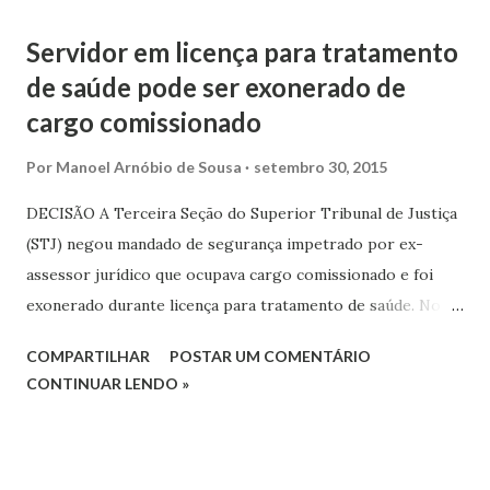
medida cautelar na Ação Direta de Inconstitucionalidade
Servidor em licença para tratamento
(ADI) 5311.
de saúde pode ser exonerado de
cargo comissionado
Por
Manoel Arnóbio de Sousa
setembro 30, 2015
DECISÃO A Terceira Seção do Superior Tribunal de Justiça
(STJ) negou mandado de segurança impetrado por ex-
assessor jurídico que ocupava cargo comissionado e foi
exonerado durante licença para tratamento de saúde. No
período de licença, o servidor comissionado completou 70
COMPARTILHAR
POSTAR UM COMENTÁRIO
anos, idade para a aposentadoria compulsória de
CONTINUAR LENDO »
servidores públicos, motivo pelo qual foi exonerado.