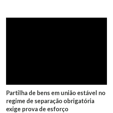
Judiciária Federal de São Paulo – município que sedia a
maior parte das empresas investigadas no caso. A decisão
foi tomada em Questão de Ordem apresentada pelo relator,
ministro Dias Toffoli. O inquérito foi enviado ao STF pelo
juízo da 13ª Vara Federal do Paraná, depois que, no curso da
chamada operação Lava-Jato, teve conhecimento de
possíveis delitos atribuídos à senadora e a outros
investigados, que teriam se beneficiado de repasses de
valores da Consist Software, empresa que tinha contrato
com o Ministério do Planejamento para gestão de
empréstimos consignados. Por conta da prerrogativa de...
Partilha de bens em união estável no
regime de separação obrigatória
exige prova de esforço