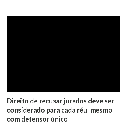
de Princesa Isabel-PB, Serventuários das duas Comarcas,
Prefeito da Cidade de Água Branca, vereadores da Região,
Conselheiros Tutelares e demais seguimentos da
sociedade.
Direito de recusar jurados deve ser
considerado para cada réu, mesmo
com defensor único