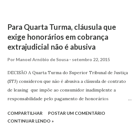
requisito que levou à rejeição do registro da sigla no
julgamento ocorrido em 3 de outubro de 2013. Ao aprovar
o registro, o Tribunal determinou que a agremiação altere
Para Quarta Turma, cláusula que
alguns artigos de seu estatuto partidário que estão em
exige honorários em cobrança
desacordo com a legislação eleitoral. A REDE terá o
extrajudicial não é abusiva
número 18 nas urnas eletrônicas.
Por
Manoel Arnóbio de Sousa
setembro 22, 2015
DECISÃO A Quarta Turma do Superior Tribunal de Justiça
(STJ) considerou que não é abusiva a cláusula de contrato
de leasing que impõe ao consumidor inadimplente a
responsabilidade pelo pagamento de honorários
advocatícios decorrentes de cobrança extrajudicial. A
COMPARTILHAR
POSTAR UM COMENTÁRIO
decisão foi tomada em julgamento de recurso especial
CONTINUAR LENDO »
interposto pelo Citibank Leasing S/A contra o Ministério
Público do Distrito Federal (MP). O recurso teve origem