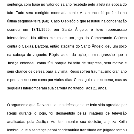
sentença, com base no valor do salário recebido pelo atleta na época do
fato. Tudo será corrigido monetariamente. A sentença foi proferida na
última segunda-feira (6/8). Caso O episódio que resultou na condenação
ocorreu em 13/11/1999, em Santo Ângelo, e teve repercussão
internacional. No último minuto de um jogo do Campeonato Gaúcho
contra o Caxias, Darzoni, então atacante do Santo Ângelo, deu um soco
na cabeça do zagueiro Régis, autor da ação, numa agressão que a
Justiça entendeu como fútil porque foi feita de surpresa, sem motivo e
sem chance de defesa para a vítima. Régis sofreu traumatismo craniano
e permaneceu em coma por vários dias. Conseguiu se recuperar, mas as
sequelas interromperam sua carreira no futebol, aos 21 anos.
O argumento que Darzoni usou na defesa, de que teria sido agredido por
Régis durante o jogo, foi desmentido pelas imagens de televisão
analisadas pela Justiça. Ao fundamentar sua decisão, a juíza Keila
lembrou que a sentença penal condenatória transitada em julgado tornou