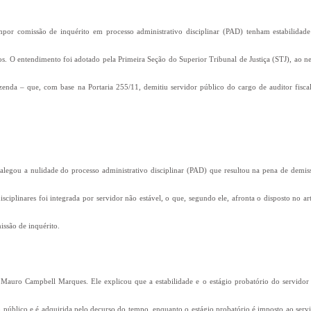
mpor comissão de inquérito em processo administrativo disciplinar (PAD) tenham estabilidad
os. O entendimento foi adotado pela Primeira Seção do Superior Tribunal de Justiça (STJ), ao n
enda – que, com base na Portaria 255/11, demitiu servidor público do cargo de auditor fisca
legou a nulidade do processo administrativo disciplinar (PAD) que resultou na pena de demis
disciplinares foi integrada por servidor não estável, o que, segundo ele, afronta o disposto no ar
issão de inquérito.
 Mauro Campbell Marques. Ele explicou que a estabilidade e o estágio probatório do servidor
viço público e é adquirida pelo decurso do tempo, enquanto o estágio probatório é imposto ao serv