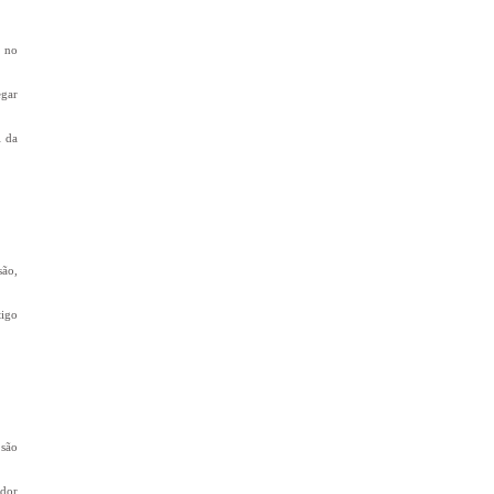
e no
egar
l da
são,
tigo
 são
idor