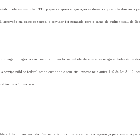
tabilidade em maio de 1993, já que na época a legislação estabelecia o prazo de dois anos pa
1, aprovado em outro concurso, o servidor foi nomeado para o cargo de auditor fiscal da Rec
 vogal, integrar a comissão de inquérito incumbida de apurar as irregularidades atribuída
ra o serviço público federal, tendo cumprido o requisito imposto pelo artigo 149 da Lei 8.112, p
ditor fiscal”, finalizou.
 Maia Filho, ficou vencido. Em seu voto, o ministro concedia a segurança para anular a pen