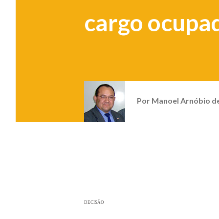
cargo ocupa
Por
Manoel Arnóbio d
DECISÃO