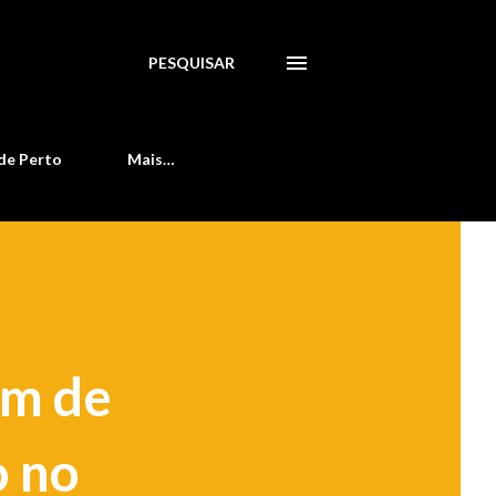
PESQUISAR
de Perto
Mais…
em de
o no