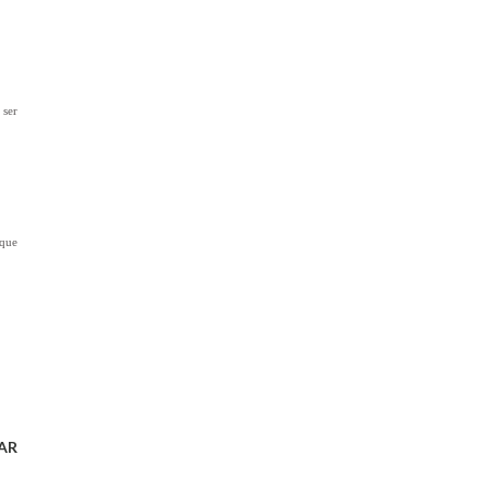
 ser
 que
AR