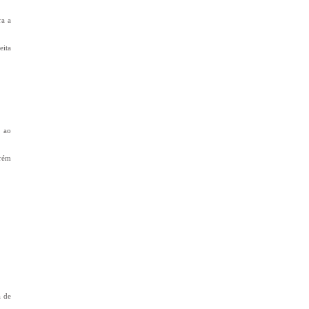
ra a
eita
s ao
orém
a de