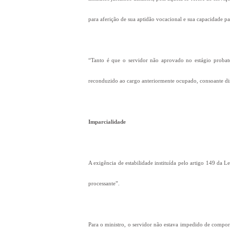
para aferição de sua aptidão vocacional e sua capacidade p
“Tanto é que o servidor não aprovado no estágio probatór
reconduzido ao cargo anteriormente ocupado, consoante dis
Imparcialidade
A exigência de estabilidade instituída pelo artigo 149 da
processante”.
Para o ministro, o servidor não estava impedido de compor