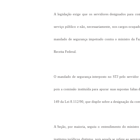
A legislação exige que os servidores designados para co
serviço público e não, necessariamente, nos cargos ocupad
mandado de segurança impetrado contra o ministro da Faz
Receita Federal.
O mandado de segurança interposto no STJ pelo servidor a
pois a comissão instituída para apurar suas supostas faltas 
149 da Lei 8.112/90, que dispõe sobre a designação da com
A Seção, por maioria, seguiu o entendimento do ministro
institutos jurídicos distintos, pois aquela se refere ao ser