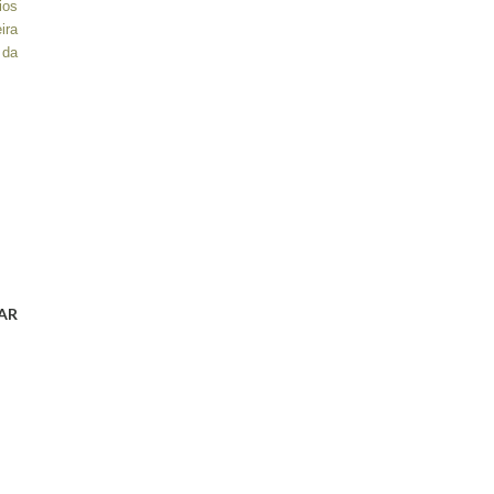
ios
ira
 da
AR