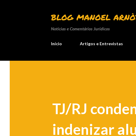
BLOG MANOEL ARNÓ
Notícias e Comentários Jurídicos
Início
Artigos e Entrevistas
TJ/RJ conden
indenizar al