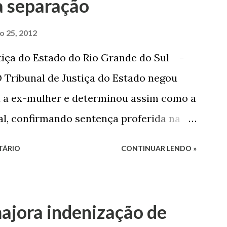
a separação
ro 25, 2012
tiça do Estado do Rio Grande do Sul -
 Tribunal de Justiça do Estado negou
a a ex-mulher e determinou assim como a
sal, confirmando sentença proferida na
o 1º Grau concedeu o pedido. A decisão
TÁRIO
CONTINUAR LENDO »
so O autor do processo ingressou na
o, partilha e alimentos contra a ex-
arado há dois anos. No pedido, o ex-
ajora indenização de
 a serem partilhadas, sendo elas um