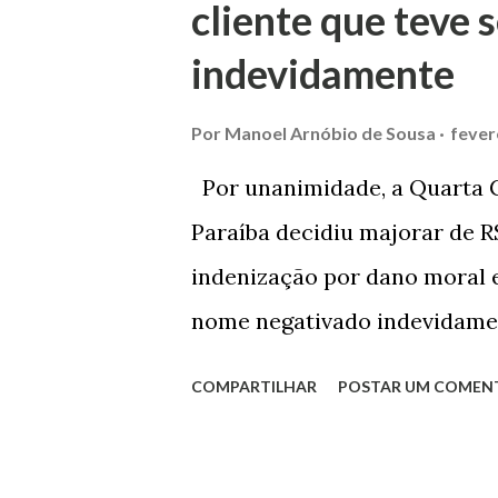
cliente que teve
débito no valor de cerca de 
indevidamente
para custear um piano dado d
mensalidade da faculdade da 
Por
Manoel Arnóbio de Sousa
fever
processo tramitou na Comarc
Por unanimidade, a Quarta C
pela Juíza de Direito Margot C
Paraíba decidiu majorar de R$
Foro de Marau. Na sentença, 
indenização por dano moral e
nome negativado indevidamen
caso foi julgado nos autos da
COMPARTILHAR
POSTAR UM COMEN
62.2013.8.15.0741, que teve 
Trigueiro do Valle Filho. Con