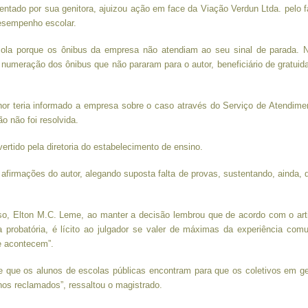
entado por sua genitora, ajuizou ação em face da Viação Verdun Ltda. pelo f
desempenho escolar.
cola porque os ônibus da empresa não atendiam ao seu sinal de parada. 
a numeração dos ônibus que não pararam para o autor, beneficiário de gratuid
r teria informado a empresa sobre o caso através do Serviço de Atendime
o não foi resolvida.
rtido pela diretoria do estabelecimento de ensino.
afirmações do autor, alegando suposta falta de provas, sustentando, ainda, 
o, Elton M.C. Leme, ao manter a decisão lembrou que de acordo com o art
 probatória, é lícito ao julgador se valer de máximas da experiência com
te acontecem”.
ade que os alunos de escolas públicas encontram para que os coletivos em ge
nos reclamados”, ressaltou o magistrado.