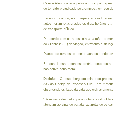
Caso
– Aluno da rede pública municipal, repres
de ter sido prejudicado pela empresa em seu 
Segundo o aluno, ele chegava atrasado à es
autos, foram relacionados os dias, horários e 
de transporte público.
De acordo com os autos, ainda, a mãe do meno
ao Cliente (SAC) da viação, entretanto a situaçã
Diante dos atrasos, o menino acabou sendo adve
Em sua defesa, a concessionária contestou as 
não houve dano moral.
Decisão
– O desembargador relator do process
335 do Código de Processo Civil, “em matéria
observando os fatos da vida que ordinariamen
“Deve ser salientado que é notória a dificuld
atendam ao sinal de parada, acarretando os da