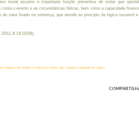
dano moral assume a importante função preventiva de evitar que episód
 conta o evento e as circunstâncias fáticas, bem como a capacidade finance
do valor fixado na sentença, que atende ao princípio da lógica razoável e
.2011.8.19.0208).
dena-empresa-de-onibus-a-indenizar-aluno-que-chegava-atrasado-as-aulas/
COMPARTILH