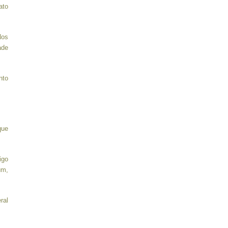
ato
Nos
ade
nto
que
igo
um,
ral