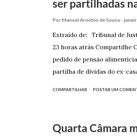
ser partilhadas n
Por
Manoel Arnóbio de Sousa
janei
Extraído de: Tribunal de Jus
23 horas atrás Compartilhe O
pedido de pensão alimentíci
partilha de dívidas do ex-ca
Comarca de Marau. O Juízo d
COMPARTILHAR
POSTAR UM COMEN
foi confirmada pelo TJRS. Ca
Justiça com ação de separaçã
mulher. O casal já estava sep
Quarta Câmara m
marido apresentou as dívidas