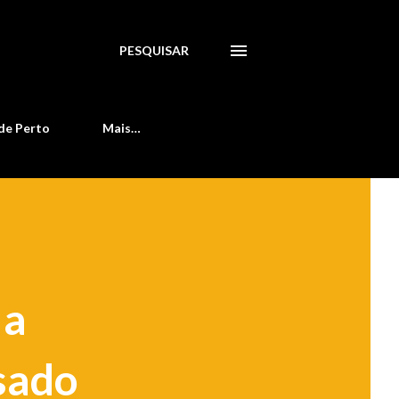
PESQUISAR
de Perto
Mais…
 a
sado