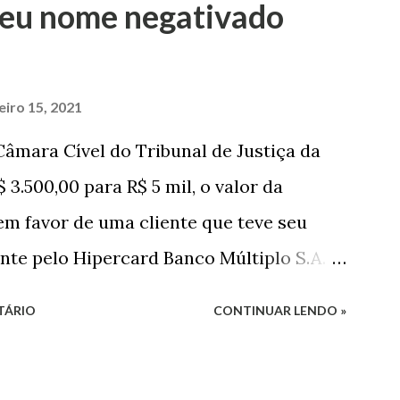
 seu nome negativado
R$ 4 mil, decorrente de um financiamento
e presente à filha do casal, bem como a
jovem, no valor de R$ 346,00. Sentença O
eiro 15, 2021
a de Marau. O julgamento foi realizado
âmara Cível do Tribunal de Justiça da
ristina Agostini, da 1ª Vara Judicial do
 3.500,00 para R$ 5 mil, o valor da
a magistrada concede...
m favor de uma cliente que teve seu
te pelo Hipercard Banco Múltiplo S.A. O
 Apelação Cível nº 0001177-
TÁRIO
CONTINUAR LENDO »
a relatoria do desembargador Oswaldo
forme os autos, a cliente alegou que,