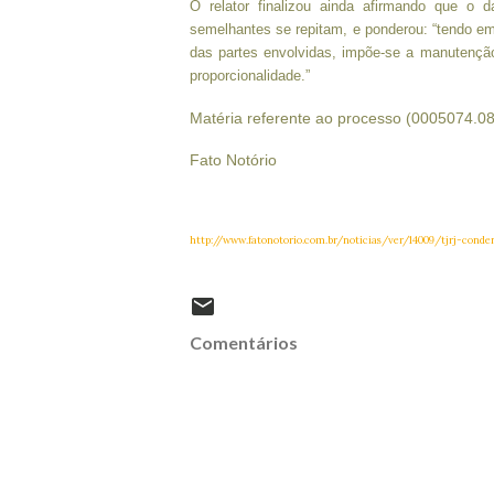
O relator finalizou ainda afirmando que o 
semelhantes se repitam, e ponderou: “tendo em
das partes envolvidas, impõe-se a manutenção 
proporcionalidade.”
Matéria referente ao processo (0005074.08
Fato Notório
http://www.fatonotorio.com.br/noticias/ver/14009/tjrj-con
Comentários