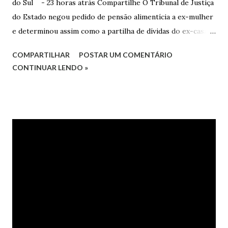
do Sul - 23 horas atrás Compartilhe O Tribunal de Justiça
do Estado negou pedido de pensão alimentícia a ex-mulher
e determinou assim como a partilha de dívidas do ex-casal,
confirmando sentença proferida na Comarca de Marau. O
COMPARTILHAR
POSTAR UM COMENTÁRIO
Juízo do 1º Grau concedeu o pedido. A decisão foi
CONTINUAR LENDO »
confirmada pelo TJRS. Caso O autor do processo ingressou
na Justiça com ação de separação, partilha e alimentos
contra a ex-mulher. O casal já estava separado há dois anos.
No pedido, o ex-marido apresentou as dívidas a serem
partilhadas, sendo elas um débito no valor de cerca de R$ 4
mil, decorrente de um financiamento para custear um piano
dado de presente à filha do casal, bem como a mensalidade
da faculdade da jovem, no valor de R$ 346,00. Sentença O
processo tramitou na Comarca de Marau. O julgamento foi
realizado pela Juíza de Direito Margot Cristina Agostini, da
1ª Vara Judicial do Foro de Marau. Na sentença, a