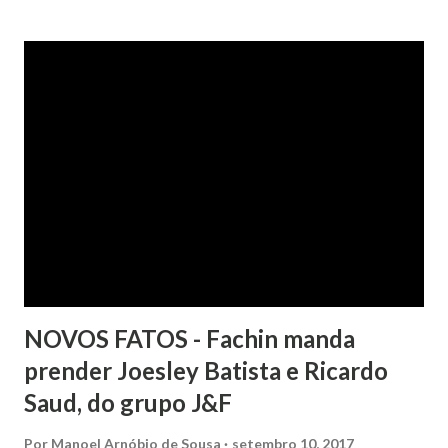
após negociação e quitação de dívida, foi surpreendida com
a inscrição de seu nome no Serasa, o que lhe causou sério
constrangimento. A instituição financeira alegou ter
excluído o nome da autora dos órgãos de proteção ao
crédito tão logo cientificada da quitação do débito, não
havendo que se falar em dano moral, porquanto ter agido
com boa-fé e pela preexistência de negativações em nome
da autora. Ao fim, requereu a improcedência do pedido.
NOVOS FATOS - Fachin manda
prender Joesley Batista e Ricardo
Saud, do grupo J&F
Por
Manoel Arnóbio de Sousa
setembro 10, 2017