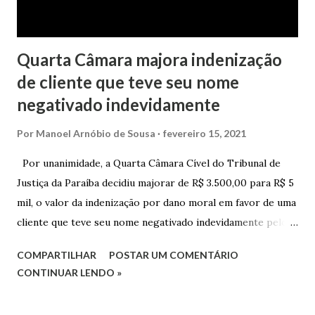
magistrada concede...
Quarta Câmara majora indenização
de cliente que teve seu nome
negativado indevidamente
Por
Manoel Arnóbio de Sousa
fevereiro 15, 2021
Por unanimidade, a Quarta Câmara Cível do Tribunal de
Justiça da Paraíba decidiu majorar de R$ 3.500,00 para R$ 5
mil, o valor da indenização por dano moral em favor de uma
cliente que teve seu nome negativado indevidamente pelo
Hipercard Banco Múltiplo S.A. O caso foi julgado nos autos
COMPARTILHAR
POSTAR UM COMENTÁRIO
da Apelação Cível nº 0001177-62.2013.8.15.0741, que teve a
CONTINUAR LENDO »
relatoria do desembargador Oswaldo Trigueiro do Valle
Filho. Conforme os autos, a cliente alegou que, mesmo