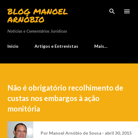
Pular para o conteúdo principal
BLOG MANOEL
ARNÓBIO
Notícias e Comentários Jurídicos
Início
Artigos e Entrevistas
Mais…
Não é obrigatório recolhimento de
custas nos embargos à ação
monitória
Por
Manoel Arnóbio de Sousa
abril 30, 2015