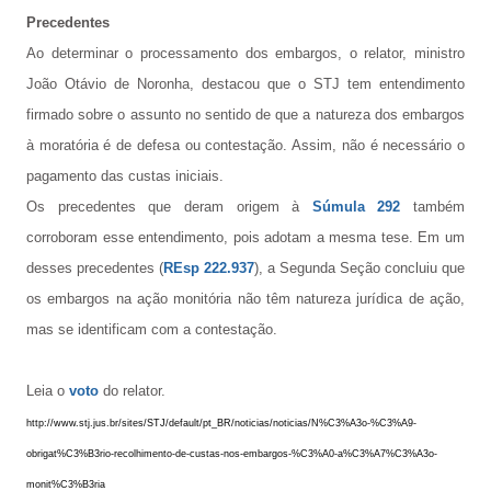
Precedentes
Ao determinar o processamento dos embargos, o relator, ministro
João Otávio de Noronha, destacou que o STJ tem entendimento
firmado sobre o assunto no sentido de que a natureza dos embargos
à moratória é de defesa ou contestação. Assim, não é necessário o
pagamento das custas iniciais.
Os precedentes que deram origem à
Súmula 292
também
corroboram esse entendimento, pois adotam a mesma tese. Em um
desses precedentes (
REsp 222.937
), a Segunda Seção concluiu que
os embargos na ação monitória não têm natureza jurídica de ação,
mas se identificam com a contestação.
Leia o
voto
do relator.
http://www.stj.jus.br/sites/STJ/default/pt_BR/noticias/noticias/N%C3%A3o-%C3%A9-
obrigat%C3%B3rio-recolhimento-de-custas-nos-embargos-%C3%A0-a%C3%A7%C3%A3o-
monit%C3%B3ria