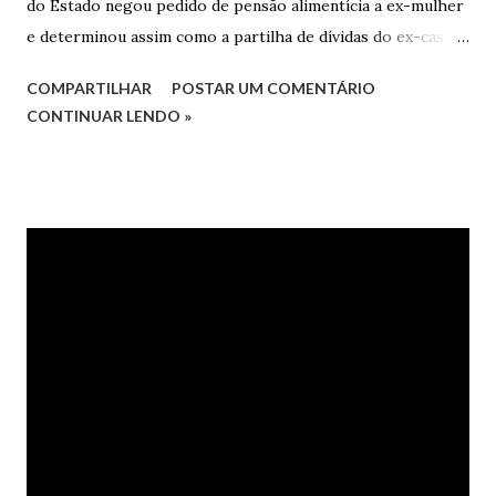
do Estado negou pedido de pensão alimentícia a ex-mulher
e determinou assim como a partilha de dívidas do ex-casal,
confirmando sentença proferida na Comarca de Marau. O
COMPARTILHAR
POSTAR UM COMENTÁRIO
Juízo do 1º Grau concedeu o pedido. A decisão foi
CONTINUAR LENDO »
confirmada pelo TJRS. Caso O autor do processo ingressou
na Justiça com ação de separação, partilha e alimentos
contra a ex-mulher. O casal já estava separado há dois anos.
No pedido, o ex-marido apresentou as dívidas a serem
partilhadas, sendo elas um débito no valor de cerca de R$ 4
mil, decorrente de um financiamento para custear um piano
dado de presente à filha do casal, bem como a mensalidade
da faculdade da jovem, no valor de R$ 346,00. Sentença O
processo tramitou na Comarca de Marau. O julgamento foi
realizado pela Juíza de Direito Margot Cristina Agostini, da
1ª Vara Judicial do Foro de Marau. Na sentença, a
magistrada concede...