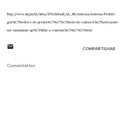
http://www.stj.jus.br/sites/STJ/default/pt_BR/noticias/noticias/Pedido-
gen%C3%A9rico-de-presta%C3%A7%C3%A3o-de-contas-n%C3%A3o-pode-
ser-emendado-ap%C3%B3s-a-contesta%C3%A7%C3%A3o
COMPARTILHAR
Comentários