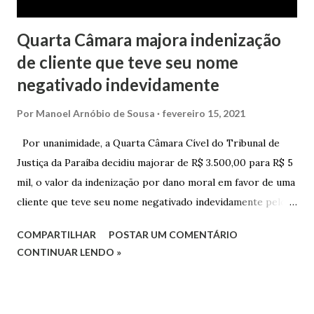
Quarta Câmara majora indenização
de cliente que teve seu nome
negativado indevidamente
Por
Manoel Arnóbio de Sousa
fevereiro 15, 2021
Por unanimidade, a Quarta Câmara Cível do Tribunal de
Justiça da Paraíba decidiu majorar de R$ 3.500,00 para R$ 5
mil, o valor da indenização por dano moral em favor de uma
cliente que teve seu nome negativado indevidamente pelo
Hipercard Banco Múltiplo S.A. O caso foi julgado nos autos
COMPARTILHAR
POSTAR UM COMENTÁRIO
da Apelação Cível nº 0001177-62.2013.8.15.0741, que teve a
CONTINUAR LENDO »
relatoria do desembargador Oswaldo Trigueiro do Valle
Filho. Conforme os autos, a cliente alegou que, mesmo
após negociação e quitação de dívida, foi surpreendida com