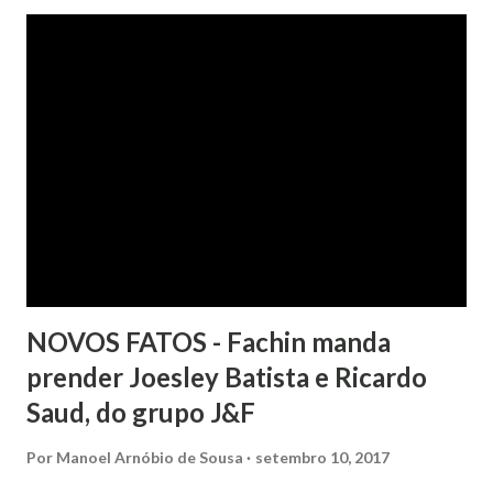
a inscrição de seu nome no Serasa, o que lhe causou sério
constrangimento. A instituição financeira alegou ter
excluído o nome da autora dos órgãos de proteção ao
crédito tão logo cientificada da quitação do débito, não
havendo que se falar em dano moral, porquanto ter agido
com boa-fé e pela preexistência de negativações em nome
da autora. Ao fim, requereu a improcedência do pedido.
NOVOS FATOS - Fachin manda
prender Joesley Batista e Ricardo
Saud, do grupo J&F
Por
Manoel Arnóbio de Sousa
setembro 10, 2017