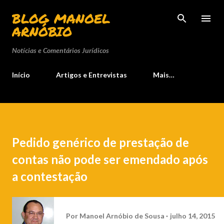
Pular para o conteúdo principal
BLOG MANOEL
ARNÓBIO
Notícias e Comentários Jurídicos
Início
Artigos e Entrevistas
Mais…
Pedido genérico de prestação de
contas não pode ser emendado após
a contestação
Por
Manoel Arnóbio de Sousa
julho 14, 2015