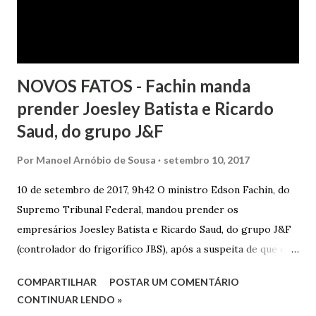
NOVOS FATOS - Fachin manda
prender Joesley Batista e Ricardo
Saud, do grupo J&F
Por
Manoel Arnóbio de Sousa
setembro 10, 2017
10 de setembro de 2017, 9h42 O ministro Edson Fachin, do
Supremo Tribunal Federal, mandou prender os
empresários Joesley Batista e Ricardo Saud, do grupo J&F
(controlador do frigorífico JBS), após a suspeita de que eles
esconderam fatos criminosos quando negociaram delação
COMPARTILHAR
POSTAR UM COMENTÁRIO
premiada. A decisão é sigilosa, e a informação foi publicada
CONTINUAR LENDO »
neste domingo (10/9) pelo jornal O Estado de S. Paulo . O