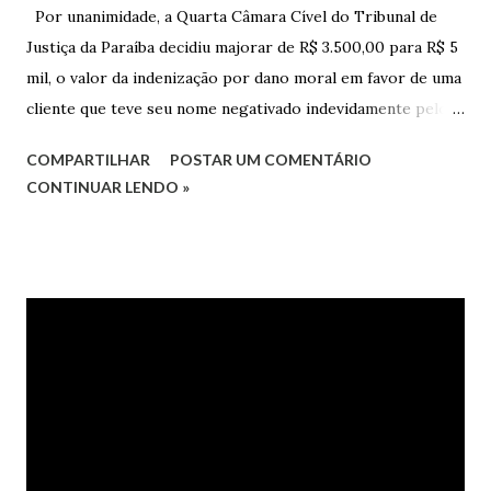
Por unanimidade, a Quarta Câmara Cível do Tribunal de
Justiça da Paraíba decidiu majorar de R$ 3.500,00 para R$ 5
mil, o valor da indenização por dano moral em favor de uma
cliente que teve seu nome negativado indevidamente pelo
Hipercard Banco Múltiplo S.A. O caso foi julgado nos autos
COMPARTILHAR
POSTAR UM COMENTÁRIO
da Apelação Cível nº 0001177-62.2013.8.15.0741, que teve a
CONTINUAR LENDO »
relatoria do desembargador Oswaldo Trigueiro do Valle
Filho. Conforme os autos, a cliente alegou que, mesmo
após negociação e quitação de dívida, foi surpreendida com
a inscrição de seu nome no Serasa, o que lhe causou sério
constrangimento. A instituição financeira alegou ter
excluído o nome da autora dos órgãos de proteção ao
crédito tão logo cientificada da quitação do débito, não
havendo que se falar em dano moral, porquanto ter agido
com boa-fé e pela preexistência de negativações em nome
da autora. Ao fim, requereu a improcedência do pedido.