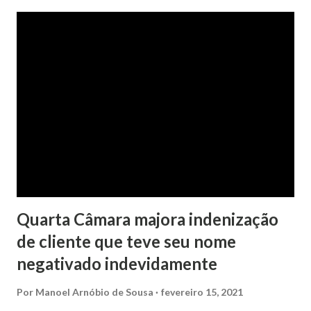
No pedido, o ex-marido apresentou as dívidas a serem
partilhadas, sendo elas um débito no valor de cerca de R$ 4
mil, decorrente de um financiamento para custear um piano
dado de presente à filha do casal, bem como a mensalidade
da faculdade da jovem, no valor de R$ 346,00. Sentença O
processo tramitou na Comarca de Marau. O julgamento foi
realizado pela Juíza de Direito Margot Cristina Agostini, da
1ª Vara Judicial do Foro de Marau. Na sentença, a
magistrada concede...
Quarta Câmara majora indenização
de cliente que teve seu nome
negativado indevidamente
Por
Manoel Arnóbio de Sousa
fevereiro 15, 2021