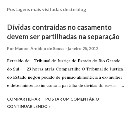
Postagens mais visitadas deste blog
Dívidas contraídas no casamento
devem ser partilhadas na separação
Por
Manoel Arnóbio de Sousa
janeiro 25, 2012
Extraído de: Tribunal de Justiça do Estado do Rio Grande
do Sul - 23 horas atrás Compartilhe O Tribunal de Justiça
do Estado negou pedido de pensão alimentícia a ex-mulher
e determinou assim como a partilha de dívidas do ex-casal,
confirmando sentença proferida na Comarca de Marau. O
COMPARTILHAR
POSTAR UM COMENTÁRIO
Juízo do 1º Grau concedeu o pedido. A decisão foi
CONTINUAR LENDO »
confirmada pelo TJRS. Caso O autor do processo ingressou
na Justiça com ação de separação, partilha e alimentos
contra a ex-mulher. O casal já estava separado há dois anos.