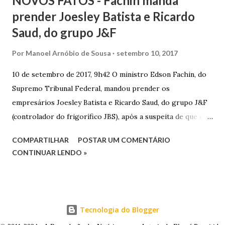
NOVOS FATOS - Fachin manda
prender Joesley Batista e Ricardo
Saud, do grupo J&F
Por
Manoel Arnóbio de Sousa
setembro 10, 2017
10 de setembro de 2017, 9h42 O ministro Edson Fachin, do
Supremo Tribunal Federal, mandou prender os
empresários Joesley Batista e Ricardo Saud, do grupo J&F
(controlador do frigorífico JBS), após a suspeita de que eles
esconderam fatos criminosos quando negociaram delação
COMPARTILHAR
POSTAR UM COMENTÁRIO
premiada. A decisão é sigilosa, e a informação foi publicada
CONTINUAR LENDO »
neste domingo (10/9) pelo jornal O Estado de S. Paulo . O
pedido de prisão foi apresentado na noite de sexta-feira
(8/9) pelo procurador-geral da República, Rodrigo Janot, e
incluía o ex-procurador da República Marcelo Miller,
Tecnologia do Blogger
suspeito de ter atuado como “agente duplo” durante as