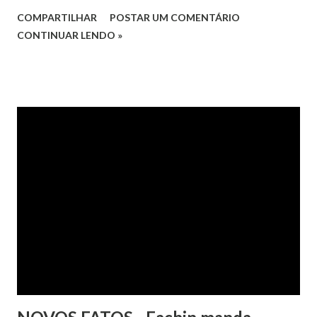
Hipercard Banco Múltiplo S.A. O caso foi julgado nos autos
COMPARTILHAR
POSTAR UM COMENTÁRIO
da Apelação Cível nº 0001177-62.2013.8.15.0741, que teve a
CONTINUAR LENDO »
relatoria do desembargador Oswaldo Trigueiro do Valle
Filho. Conforme os autos, a cliente alegou que, mesmo
após negociação e quitação de dívida, foi surpreendida com
a inscrição de seu nome no Serasa, o que lhe causou sério
constrangimento. A instituição financeira alegou ter
excluído o nome da autora dos órgãos de proteção ao
crédito tão logo cientificada da quitação do débito, não
havendo que se falar em dano moral, porquanto ter agido
com boa-fé e pela preexistência de negativações em nome
da autora. Ao fim, requereu a improcedência do pedido.