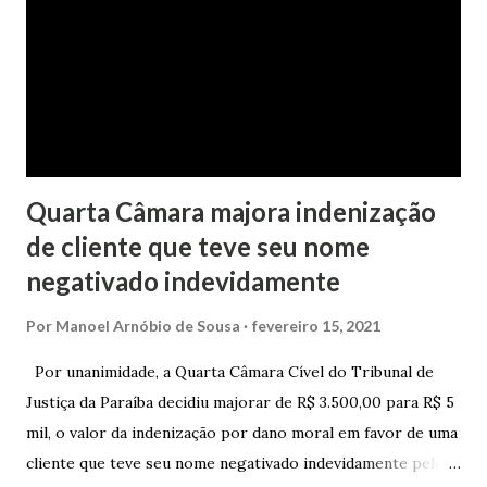
da faculdade da jovem, no valor de R$ 346,00. Sentença O
processo tramitou na Comarca de Marau. O julgamento foi
realizado pela Juíza de Direito Margot Cristina Agostini, da
1ª Vara Judicial do Foro de Marau. Na sentença, a
magistrada concede...
Quarta Câmara majora indenização
de cliente que teve seu nome
negativado indevidamente
Por
Manoel Arnóbio de Sousa
fevereiro 15, 2021
Por unanimidade, a Quarta Câmara Cível do Tribunal de
Justiça da Paraíba decidiu majorar de R$ 3.500,00 para R$ 5
mil, o valor da indenização por dano moral em favor de uma
cliente que teve seu nome negativado indevidamente pelo