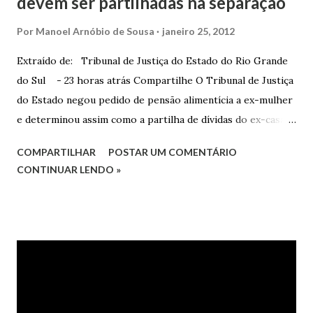
devem ser partilhadas na separação
Por
Manoel Arnóbio de Sousa
janeiro 25, 2012
Extraído de: Tribunal de Justiça do Estado do Rio Grande
do Sul - 23 horas atrás Compartilhe O Tribunal de Justiça
do Estado negou pedido de pensão alimentícia a ex-mulher
e determinou assim como a partilha de dívidas do ex-casal,
confirmando sentença proferida na Comarca de Marau. O
COMPARTILHAR
POSTAR UM COMENTÁRIO
Juízo do 1º Grau concedeu o pedido. A decisão foi
CONTINUAR LENDO »
confirmada pelo TJRS. Caso O autor do processo ingressou
na Justiça com ação de separação, partilha e alimentos
contra a ex-mulher. O casal já estava separado há dois anos.
No pedido, o ex-marido apresentou as dívidas a serem
partilhadas, sendo elas um débito no valor de cerca de R$ 4
mil, decorrente de um financiamento para custear um piano
dado de presente à filha do casal, bem como a mensalidade