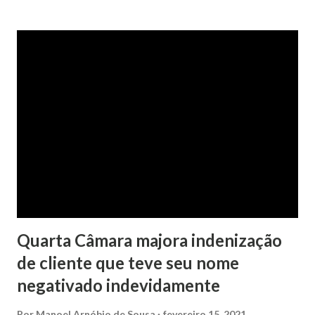
contra a ex-mulher. O casal já estava separado há dois anos.
No pedido, o ex-marido apresentou as dívidas a serem
partilhadas, sendo elas um débito no valor de cerca de R$ 4
mil, decorrente de um financiamento para custear um piano
dado de presente à filha do casal, bem como a mensalidade
da faculdade da jovem, no valor de R$ 346,00. Sentença O
processo tramitou na Comarca de Marau. O julgamento foi
realizado pela Juíza de Direito Margot Cristina Agostini, da
1ª Vara Judicial do Foro de Marau. Na sentença, a
magistrada concede...
Quarta Câmara majora indenização
de cliente que teve seu nome
negativado indevidamente
Por
Manoel Arnóbio de Sousa
fevereiro 15, 2021