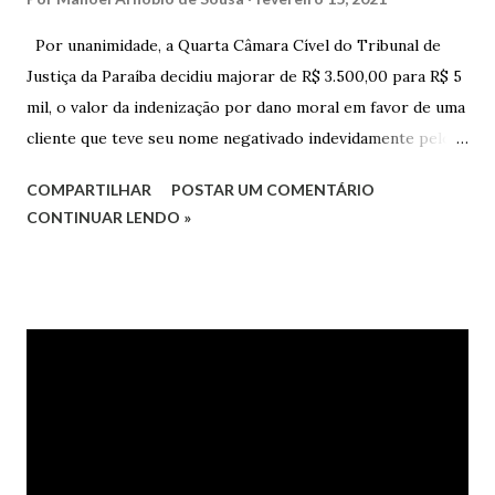
Por unanimidade, a Quarta Câmara Cível do Tribunal de
Justiça da Paraíba decidiu majorar de R$ 3.500,00 para R$ 5
mil, o valor da indenização por dano moral em favor de uma
cliente que teve seu nome negativado indevidamente pelo
Hipercard Banco Múltiplo S.A. O caso foi julgado nos autos
COMPARTILHAR
POSTAR UM COMENTÁRIO
da Apelação Cível nº 0001177-62.2013.8.15.0741, que teve a
CONTINUAR LENDO »
relatoria do desembargador Oswaldo Trigueiro do Valle
Filho. Conforme os autos, a cliente alegou que, mesmo
após negociação e quitação de dívida, foi surpreendida com
a inscrição de seu nome no Serasa, o que lhe causou sério
constrangimento. A instituição financeira alegou ter
excluído o nome da autora dos órgãos de proteção ao
crédito tão logo cientificada da quitação do débito, não
havendo que se falar em dano moral, porquanto ter agido
com boa-fé e pela preexistência de negativações em nome