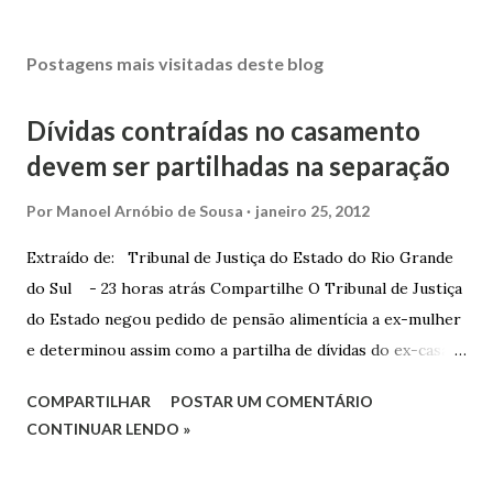
Postagens mais visitadas deste blog
Dívidas contraídas no casamento
devem ser partilhadas na separação
Por
Manoel Arnóbio de Sousa
janeiro 25, 2012
Extraído de: Tribunal de Justiça do Estado do Rio Grande
do Sul - 23 horas atrás Compartilhe O Tribunal de Justiça
do Estado negou pedido de pensão alimentícia a ex-mulher
e determinou assim como a partilha de dívidas do ex-casal,
confirmando sentença proferida na Comarca de Marau. O
COMPARTILHAR
POSTAR UM COMENTÁRIO
Juízo do 1º Grau concedeu o pedido. A decisão foi
CONTINUAR LENDO »
confirmada pelo TJRS. Caso O autor do processo ingressou
na Justiça com ação de separação, partilha e alimentos