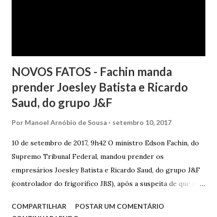
da autora. Ao fim, requereu a improcedência do pedido.
NOVOS FATOS - Fachin manda
prender Joesley Batista e Ricardo
Saud, do grupo J&F
Por
Manoel Arnóbio de Sousa
setembro 10, 2017
10 de setembro de 2017, 9h42 O ministro Edson Fachin, do
Supremo Tribunal Federal, mandou prender os
empresários Joesley Batista e Ricardo Saud, do grupo J&F
(controlador do frigorífico JBS), após a suspeita de que eles
esconderam fatos criminosos quando negociaram delação
COMPARTILHAR
POSTAR UM COMENTÁRIO
premiada. A decisão é sigilosa, e a informação foi publicada