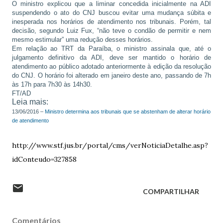
O ministro explicou que a liminar concedida inicialmente na ADI
suspendendo o ato do CNJ buscou evitar uma mudança súbita e
inesperada nos horários de atendimento nos tribunais. Porém, tal
decisão, segundo Luiz Fux, “não teve o condão de permitir e nem
mesmo estimular” uma redução desses horários.
Em relação ao TRT da Paraíba, o ministro assinala que, até o
julgamento definitivo da ADI, deve ser mantido o horário de
atendimento ao público adotado anteriormente à edição da resolução
do CNJ. O horário foi alterado em janeiro deste ano, passando de 7h
às 17h para 7h30 às 14h30.
FT/AD
Leia mais:
13/06/2016 –
Ministro determina aos tribunais que se abstenham de alterar horário
de atendimento
http://www.stf.jus.br/portal/cms/verNoticiaDetalhe.asp?
idConteudo=327858
COMPARTILHAR
Comentários