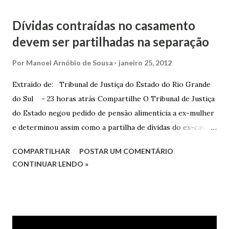
Dívidas contraídas no casamento
devem ser partilhadas na separação
Por
Manoel Arnóbio de Sousa
janeiro 25, 2012
Extraído de: Tribunal de Justiça do Estado do Rio Grande
do Sul - 23 horas atrás Compartilhe O Tribunal de Justiça
do Estado negou pedido de pensão alimentícia a ex-mulher
e determinou assim como a partilha de dívidas do ex-casal,
confirmando sentença proferida na Comarca de Marau. O
COMPARTILHAR
POSTAR UM COMENTÁRIO
Juízo do 1º Grau concedeu o pedido. A decisão foi
CONTINUAR LENDO »
confirmada pelo TJRS. Caso O autor do processo ingressou
na Justiça com ação de separação, partilha e alimentos
contra a ex-mulher. O casal já estava separado há dois anos.
No pedido, o ex-marido apresentou as dívidas a serem
partilhadas, sendo elas um débito no valor de cerca de R$ 4