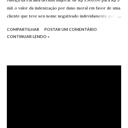
mil, o valor da indenização por dano moral em favor de uma
cliente que teve seu nome negativado indevidamente pelo
Hipercard Banco Múltiplo S.A. O caso foi julgado nos autos
COMPARTILHAR
POSTAR UM COMENTÁRIO
da Apelação Cível nº 0001177-62.2013.8.15.0741, que teve a
CONTINUAR LENDO »
relatoria do desembargador Oswaldo Trigueiro do Valle
Filho. Conforme os autos, a cliente alegou que, mesmo
após negociação e quitação de dívida, foi surpreendida com
a inscrição de seu nome no Serasa, o que lhe causou sério
constrangimento. A instituição financeira alegou ter
excluído o nome da autora dos órgãos de proteção ao
crédito tão logo cientificada da quitação do débito, não
havendo que se falar em dano moral, porquanto ter agido
com boa-fé e pela preexistência de negativações em nome
da autora. Ao fim, requereu a improcedência do pedido.