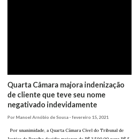
mil, decorrente de um financiamento para custear um piano
dado de presente à filha do casal, bem como a mensalidade
da faculdade da jovem, no valor de R$ 346,00. Sentença O
processo tramitou na Comarca de Marau. O julgamento foi
realizado pela Juíza de Direito Margot Cristina Agostini, da
1ª Vara Judicial do Foro de Marau. Na sentença, a
magistrada concede...
Quarta Câmara majora indenização
de cliente que teve seu nome
negativado indevidamente
Por
Manoel Arnóbio de Sousa
fevereiro 15, 2021
Por unanimidade, a Quarta Câmara Cível do Tribunal de
Justiça da Paraíba decidiu majorar de R$ 3.500,00 para R$ 5