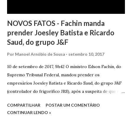
NOVOS FATOS - Fachin manda
prender Joesley Batista e Ricardo
Saud, do grupo J&F
Por
Manoel Arnóbio de Sousa
setembro 10, 2017
10 de setembro de 2017, 9h42 O ministro Edson Fachin, do
Supremo Tribunal Federal, mandou prender os
empresários Joesley Batista e Ricardo Saud, do grupo J&F
(controlador do frigorífico JBS), após a suspeita de que eles
esconderam fatos criminosos quando negociaram delação
COMPARTILHAR
POSTAR UM COMENTÁRIO
premiada. A decisão é sigilosa, e a informação foi publicada
CONTINUAR LENDO »
neste domingo (10/9) pelo jornal O Estado de S. Paulo . O
pedido de prisão foi apresentado na noite de sexta-feira