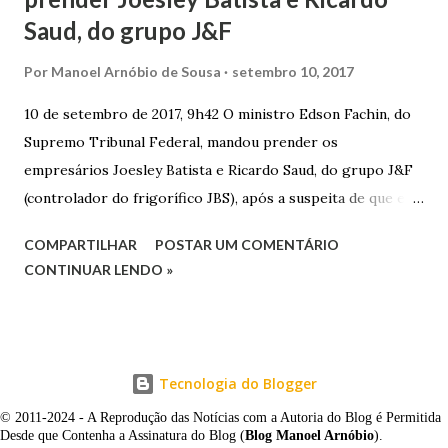
Saud, do grupo J&F
Por
Manoel Arnóbio de Sousa
setembro 10, 2017
10 de setembro de 2017, 9h42 O ministro Edson Fachin, do
Supremo Tribunal Federal, mandou prender os
empresários Joesley Batista e Ricardo Saud, do grupo J&F
(controlador do frigorífico JBS), após a suspeita de que eles
esconderam fatos criminosos quando negociaram delação
COMPARTILHAR
POSTAR UM COMENTÁRIO
premiada. A decisão é sigilosa, e a informação foi publicada
CONTINUAR LENDO »
neste domingo (10/9) pelo jornal O Estado de S. Paulo . O
pedido de prisão foi apresentado na noite de sexta-feira
(8/9) pelo procurador-geral da República, Rodrigo Janot, e
incluía o ex-procurador da República Marcelo Miller,
Tecnologia do Blogger
suspeito de ter atuado como “agente duplo” durante as
© 2011-2024 - A Reprodução das Notícias com a Autoria do Blog é Permitida
discussões para o acordo, tentando convencer a PGR a
Desde que Contenha a Assinatura do Blog (
Blog Manoel Arnóbio
).