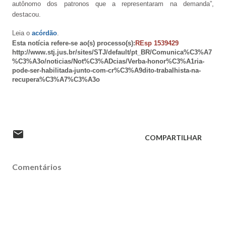
autônomo dos patronos que a representaram na demanda”,
destacou.
Leia o
acórdão
.
Esta notícia refere-se ao(s)
processo(s):
REsp 1539429
http://www.stj.jus.br/sites/STJ/default/pt_BR/Comunica%C3%A7
%C3%A3o/noticias/Not%C3%ADcias/Verba-honor%C3%A1ria-
pode-ser-habilitada-junto-com-cr%C3%A9dito-trabalhista-na-
recupera%C3%A7%C3%A3o
COMPARTILHAR
Comentários