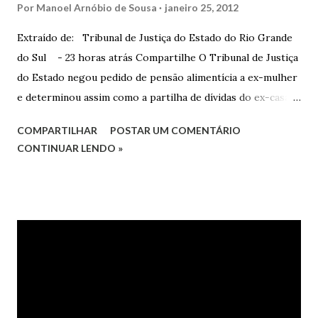
Por
Manoel Arnóbio de Sousa
janeiro 25, 2012
Extraído de: Tribunal de Justiça do Estado do Rio Grande
do Sul - 23 horas atrás Compartilhe O Tribunal de Justiça
do Estado negou pedido de pensão alimentícia a ex-mulher
e determinou assim como a partilha de dívidas do ex-casal,
confirmando sentença proferida na Comarca de Marau. O
COMPARTILHAR
POSTAR UM COMENTÁRIO
Juízo do 1º Grau concedeu o pedido. A decisão foi
CONTINUAR LENDO »
confirmada pelo TJRS. Caso O autor do processo ingressou
na Justiça com ação de separação, partilha e alimentos
contra a ex-mulher. O casal já estava separado há dois anos.
No pedido, o ex-marido apresentou as dívidas a serem
partilhadas, sendo elas um débito no valor de cerca de R$ 4
mil, decorrente de um financiamento para custear um piano
dado de presente à filha do casal, bem como a mensalidade
da faculdade da jovem, no valor de R$ 346,00. Sentença O
processo tramitou na Comarca de Marau. O julgamento foi