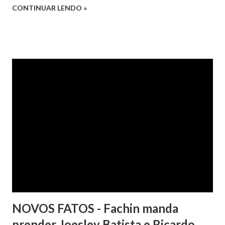
CONTINUAR LENDO »
relatoria do desembargador Oswaldo Trigueiro do Valle
Filho. Conforme os autos, a cliente alegou que, mesmo
após negociação e quitação de dívida, foi surpreendida com
a inscrição de seu nome no Serasa, o que lhe causou sério
constrangimento. A instituição financeira alegou ter
excluído o nome da autora dos órgãos de proteção ao
crédito tão logo cientificada da quitação do débito, não
havendo que se falar em dano moral, porquanto ter agido
com boa-fé e pela preexistência de negativações em nome
da autora. Ao fim, requereu a improcedência do pedido.
NOVOS FATOS - Fachin manda
prender Joesley Batista e Ricardo