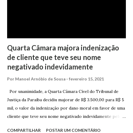
realizado pela Juíza de Direito Margot Cristina Agostini, da
1ª Vara Judicial do Foro de Marau. Na sentença, a
magistrada concede...
Quarta Câmara majora indenização
de cliente que teve seu nome
negativado indevidamente
Por
Manoel Arnóbio de Sousa
fevereiro 15, 2021
Por unanimidade, a Quarta Câmara Cível do Tribunal de
Justiça da Paraíba decidiu majorar de R$ 3.500,00 para R$ 5
mil, o valor da indenização por dano moral em favor de uma
cliente que teve seu nome negativado indevidamente pelo
Hipercard Banco Múltiplo S.A. O caso foi julgado nos autos
COMPARTILHAR
POSTAR UM COMENTÁRIO
da Apelação Cível nº 0001177-62.2013.8.15.0741, que teve a