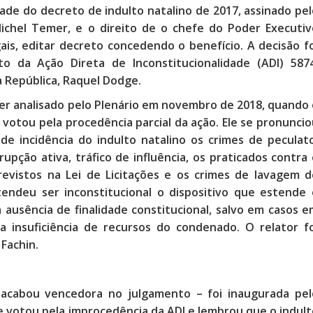
idade do decreto de indulto natalino de 2017, assinado pe
ichel Temer, e o direito de o chefe do Poder Executiv
ais, editar decreto concedendo o benefício. A decisão fo
 da Ação Direta de Inconstitucionalidade (ADI) 5874
a República, Raquel Dodge.
er analisado pelo Plenário em novembro de 2018, quando 
 votou pela procedência parcial da ação. Ele se pronunci
de incidência do indulto natalino os crimes de peculato
upção ativa, tráfico de influência, os praticados contra
previstos na Lei de Licitações e os crimes de lavagem d
endeu ser inconstitucional o dispositivo que estende 
 ausência de finalidade constitucional, salvo em casos e
 insuficiência de recursos do condenado. O relator fo
Fachin.
 acabou vencedora no julgamento – foi inaugurada pel
e votou pela improcedência da ADI e lembrou que o indult