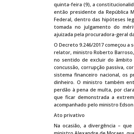
quinta-feira (9), a constitucional
então presidente da República M
Federal, dentro das hipóteses leg
tomada no julgamento do mérito
ajuizada pela procuradora-geral d
O Decreto 9.246/2017 começou a s
relator, ministro Roberto Barroso,
no sentido de excluir do âmbito 
concussão, corrupção passiva, corr
sistema financeiro nacional, os 
dinheiro. O ministro também ent
perdão à pena de multa, por clara
que ficar demonstrada a extrema
acompanhado pelo ministro Edson 
Ato privativo
Na ocasião, a divergência – que
ministro Alexandre de Moraes, qu