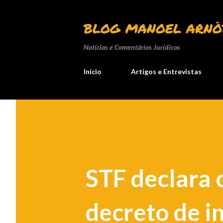
BLOG MANOEL ARNÓ
Notícias e Comentários Jurídicos
Início
Artigos e Entrevistas
STF declara 
decreto de i