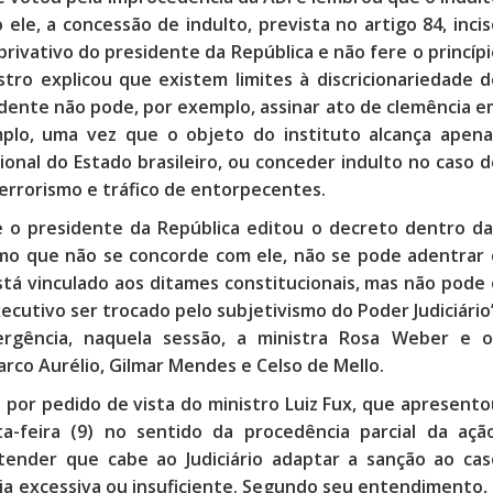
ele, a concessão de indulto, prevista no artigo 84, inci
 privativo do presidente da República e não fere o princíp
tro explicou que existem limites à discricionariedade d
idente não pode, por exemplo, assinar ato de clemência e
plo, uma vez que o objeto do instituto alcança apena
ional do Estado brasileiro, ou conceder indulto no caso 
errorismo e tráfico de entorpecentes.
e o presidente da República editou o decreto dentro da
smo que não se concorde com ele, não se pode adentrar 
stá vinculado aos ditames constitucionais, mas não pode 
cutivo ser trocado pelo subjetivismo do Poder Judiciário
ergência, naquela sessão, a ministra Rosa Weber e o
rco Aurélio, Gilmar Mendes e Celso de Mello.
 por pedido de vista do ministro Luiz Fux, que apresento
-feira (9) no sentido da procedência parcial da ação
ender que cabe ao Judiciário adaptar a sanção ao cas
ja excessiva ou insuficiente. Segundo seu entendimento, 