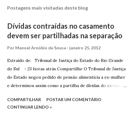
Postagens mais visitadas deste blog
Dívidas contraídas no casamento
devem ser partilhadas na separação
Por
Manoel Arnóbio de Sousa
janeiro 25, 2012
Extraído de: Tribunal de Justiça do Estado do Rio Grande
do Sul - 23 horas atrás Compartilhe O Tribunal de Justiça
do Estado negou pedido de pensão alimentícia a ex-mulher
e determinou assim como a partilha de dívidas do ex-casal,
confirmando sentença proferida na Comarca de Marau. O
COMPARTILHAR
POSTAR UM COMENTÁRIO
Juízo do 1º Grau concedeu o pedido. A decisão foi
CONTINUAR LENDO »
confirmada pelo TJRS. Caso O autor do processo ingressou
na Justiça com ação de separação, partilha e alimentos
contra a ex-mulher. O casal já estava separado há dois anos.