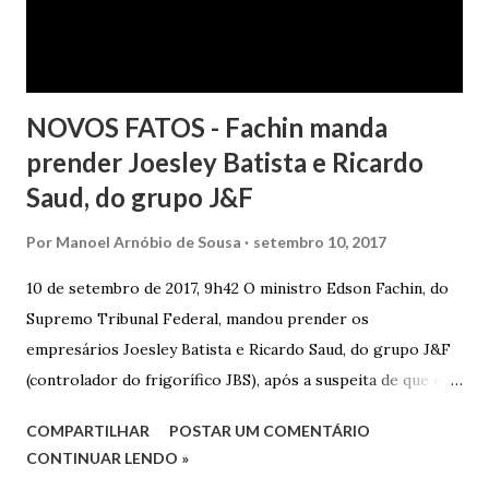
NOVOS FATOS - Fachin manda
prender Joesley Batista e Ricardo
Saud, do grupo J&F
Por
Manoel Arnóbio de Sousa
setembro 10, 2017
10 de setembro de 2017, 9h42 O ministro Edson Fachin, do
Supremo Tribunal Federal, mandou prender os
empresários Joesley Batista e Ricardo Saud, do grupo J&F
(controlador do frigorífico JBS), após a suspeita de que eles
esconderam fatos criminosos quando negociaram delação
COMPARTILHAR
POSTAR UM COMENTÁRIO
premiada. A decisão é sigilosa, e a informação foi publicada
CONTINUAR LENDO »
neste domingo (10/9) pelo jornal O Estado de S. Paulo . O