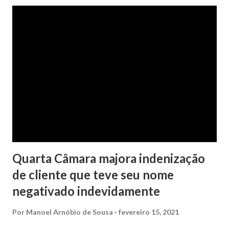
No pedido, o ex-marido apresentou as dívidas a serem
partilhadas, sendo elas um débito no valor de cerca de R$ 4
mil, decorrente de um financiamento para custear um piano
dado de presente à filha do casal, bem como a mensalidade
da faculdade da jovem, no valor de R$ 346,00. Sentença O
processo tramitou na Comarca de Marau. O julgamento foi
realizado pela Juíza de Direito Margot Cristina Agostini, da
1ª Vara Judicial do Foro de Marau. Na sentença, a
magistrada concede...
Quarta Câmara majora indenização
de cliente que teve seu nome
negativado indevidamente
Por
Manoel Arnóbio de Sousa
fevereiro 15, 2021