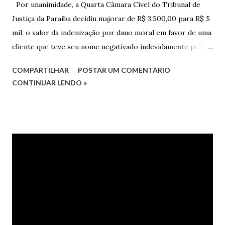
Por unanimidade, a Quarta Câmara Cível do Tribunal de
Justiça da Paraíba decidiu majorar de R$ 3.500,00 para R$ 5
mil, o valor da indenização por dano moral em favor de uma
cliente que teve seu nome negativado indevidamente pelo
Hipercard Banco Múltiplo S.A. O caso foi julgado nos autos
COMPARTILHAR
POSTAR UM COMENTÁRIO
da Apelação Cível nº 0001177-62.2013.8.15.0741, que teve a
CONTINUAR LENDO »
relatoria do desembargador Oswaldo Trigueiro do Valle
Filho. Conforme os autos, a cliente alegou que, mesmo
após negociação e quitação de dívida, foi surpreendida com
a inscrição de seu nome no Serasa, o que lhe causou sério
constrangimento. A instituição financeira alegou ter
excluído o nome da autora dos órgãos de proteção ao
crédito tão logo cientificada da quitação do débito, não
havendo que se falar em dano moral, porquanto ter agido
com boa-fé e pela preexistência de negativações em nome
da autora. Ao fim, requereu a improcedência do pedido.