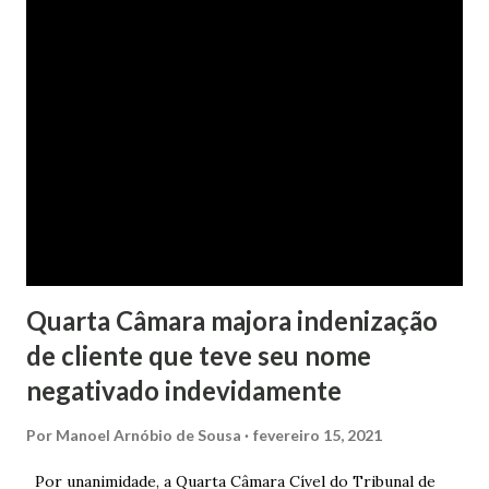
partilhadas, sendo elas um débito no valor de cerca de R$ 4
mil, decorrente de um financiamento para custear um piano
dado de presente à filha do casal, bem como a mensalidade
da faculdade da jovem, no valor de R$ 346,00. Sentença O
processo tramitou na Comarca de Marau. O julgamento foi
realizado pela Juíza de Direito Margot Cristina Agostini, da
1ª Vara Judicial do Foro de Marau. Na sentença, a
magistrada concede...
Quarta Câmara majora indenização
de cliente que teve seu nome
negativado indevidamente
Por
Manoel Arnóbio de Sousa
fevereiro 15, 2021
Por unanimidade, a Quarta Câmara Cível do Tribunal de