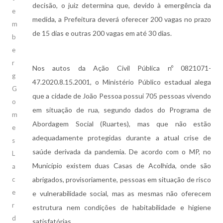
decisão, o juiz determina que, devido à emergência da
e
medida, a Prefeitura deverá oferecer 200 vagas no prazo
m
de 15 dias e outras 200 vagas em até 30 dias.
b
e
r
Nos autos da Ação Civil Pública nº 0821071-
g
47.2020.8.15.2001, o Ministério Público estadual alega
G
que a cidade de João Pessoa possui 705 pessoas vivendo
o
em situação de rua, segundo dados do Programa de
m
Abordagem Social (Ruartes), mas que não estão
e
adequadamente protegidas durante a atual crise de
s
saúde derivada da pandemia. De acordo com o MP, no
L
Município existem duas Casas de Acolhida, onde são
a
c
abrigados, provisoriamente, pessoas em situação de risco
e
e vulnerabilidade social, mas as mesmas não oferecem
r
estrutura nem condições de habitabilidade e higiene
d
satisfatórias.