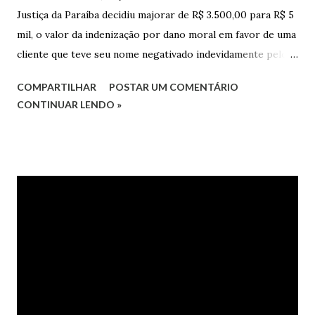
Justiça da Paraíba decidiu majorar de R$ 3.500,00 para R$ 5
mil, o valor da indenização por dano moral em favor de uma
cliente que teve seu nome negativado indevidamente pelo
Hipercard Banco Múltiplo S.A. O caso foi julgado nos autos
COMPARTILHAR
POSTAR UM COMENTÁRIO
da Apelação Cível nº 0001177-62.2013.8.15.0741, que teve a
CONTINUAR LENDO »
relatoria do desembargador Oswaldo Trigueiro do Valle
Filho. Conforme os autos, a cliente alegou que, mesmo
após negociação e quitação de dívida, foi surpreendida com
a inscrição de seu nome no Serasa, o que lhe causou sério
constrangimento. A instituição financeira alegou ter
excluído o nome da autora dos órgãos de proteção ao
crédito tão logo cientificada da quitação do débito, não
havendo que se falar em dano moral, porquanto ter agido
com boa-fé e pela preexistência de negativações em nome
da autora. Ao fim, requereu a improcedência do pedido.