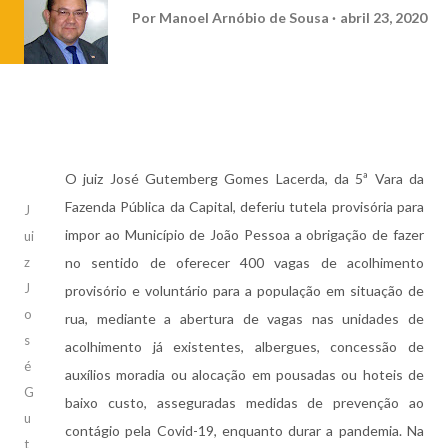
Por
Manoel Arnóbio de Sousa
abril 23, 2020
O juiz José Gutemberg Gomes Lacerda, da 5ª Vara da
Fazenda Pública da Capital, deferiu tutela provisória para
J
impor ao Município de João Pessoa a obrigação de fazer
ui
z
no sentido de oferecer 400 vagas de acolhimento
J
provisório e voluntário para a população em situação de
o
rua, mediante a abertura de vagas nas unidades de
s
acolhimento já existentes, albergues, concessão de
é
auxílios moradia ou alocação em pousadas ou hoteis de
G
baixo custo, asseguradas medidas de prevenção ao
u
contágio pela Covid-19, enquanto durar a pandemia. Na
t