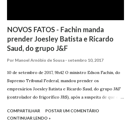
NOVOS FATOS - Fachin manda
prender Joesley Batista e Ricardo
Saud, do grupo J&F
Por
Manoel Arnóbio de Sousa
setembro 10, 2017
10 de setembro de 2017, 9h42 O ministro Edson Fachin, do
Supremo Tribunal Federal, mandou prender os
empresários Joesley Batista e Ricardo Saud, do grupo J&F
(controlador do frigorífico JBS), após a suspeita de que eles
esconderam fatos criminosos quando negociaram delação
COMPARTILHAR
POSTAR UM COMENTÁRIO
premiada. A decisão é sigilosa, e a informação foi publicada
CONTINUAR LENDO »
neste domingo (10/9) pelo jornal O Estado de S. Paulo . O
pedido de prisão foi apresentado na noite de sexta-feira