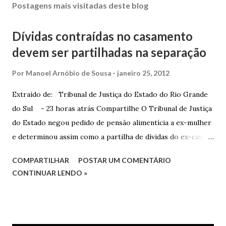
Postagens mais visitadas deste blog
Dívidas contraídas no casamento
devem ser partilhadas na separação
Por
Manoel Arnóbio de Sousa
janeiro 25, 2012
Extraído de: Tribunal de Justiça do Estado do Rio Grande
do Sul - 23 horas atrás Compartilhe O Tribunal de Justiça
do Estado negou pedido de pensão alimentícia a ex-mulher
e determinou assim como a partilha de dívidas do ex-casal,
confirmando sentença proferida na Comarca de Marau. O
COMPARTILHAR
POSTAR UM COMENTÁRIO
Juízo do 1º Grau concedeu o pedido. A decisão foi
CONTINUAR LENDO »
confirmada pelo TJRS. Caso O autor do processo ingressou
na Justiça com ação de separação, partilha e alimentos
contra a ex-mulher. O casal já estava separado há dois anos.
No pedido, o ex-marido apresentou as dívidas a serem