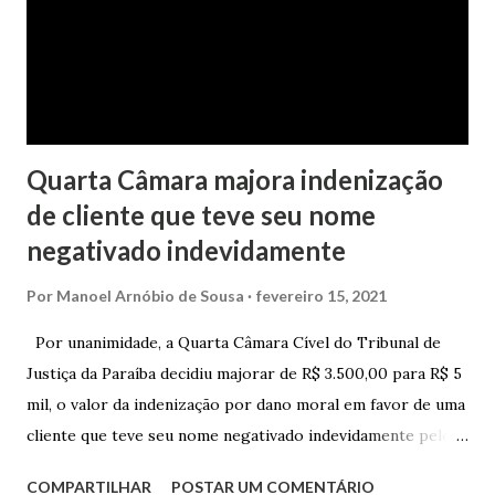
realizado pela Juíza de Direito Margot Cristina Agostini, da
1ª Vara Judicial do Foro de Marau. Na sentença, a
magistrada concede...
Quarta Câmara majora indenização
de cliente que teve seu nome
negativado indevidamente
Por
Manoel Arnóbio de Sousa
fevereiro 15, 2021
Por unanimidade, a Quarta Câmara Cível do Tribunal de
Justiça da Paraíba decidiu majorar de R$ 3.500,00 para R$ 5
mil, o valor da indenização por dano moral em favor de uma
cliente que teve seu nome negativado indevidamente pelo
Hipercard Banco Múltiplo S.A. O caso foi julgado nos autos
COMPARTILHAR
POSTAR UM COMENTÁRIO