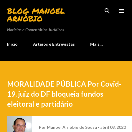
Pular para o conteúdo principal
BLOG MANOEL
ARNÓBIO
Notícias e Comentários Jurídicos
Início
Artigos e Entrevistas
Mais…
MORALIDADE PÚBLICA Por Covid-
19, juiz do DF bloqueia fundos
eleitoral e partidário
Por
Manoel Arnóbio de Sousa
abril 08, 2020