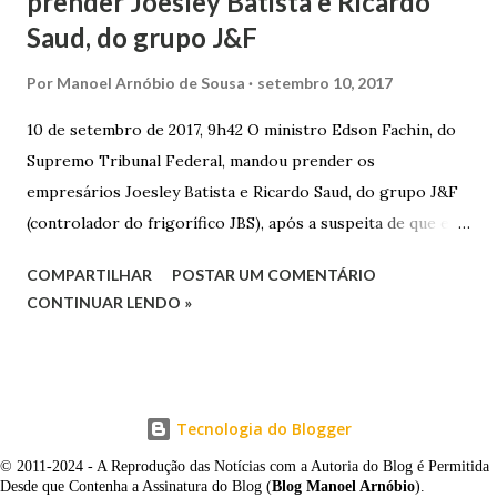
prender Joesley Batista e Ricardo
Saud, do grupo J&F
Por
Manoel Arnóbio de Sousa
setembro 10, 2017
10 de setembro de 2017, 9h42 O ministro Edson Fachin, do
Supremo Tribunal Federal, mandou prender os
empresários Joesley Batista e Ricardo Saud, do grupo J&F
(controlador do frigorífico JBS), após a suspeita de que eles
esconderam fatos criminosos quando negociaram delação
COMPARTILHAR
POSTAR UM COMENTÁRIO
premiada. A decisão é sigilosa, e a informação foi publicada
CONTINUAR LENDO »
neste domingo (10/9) pelo jornal O Estado de S. Paulo . O
pedido de prisão foi apresentado na noite de sexta-feira
(8/9) pelo procurador-geral da República, Rodrigo Janot, e
incluía o ex-procurador da República Marcelo Miller,
Tecnologia do Blogger
suspeito de ter atuado como “agente duplo” durante as
© 2011-2024 - A Reprodução das Notícias com a Autoria do Blog é Permitida
discussões para o acordo, tentando convencer a PGR a
Desde que Contenha a Assinatura do Blog (
Blog Manoel Arnóbio
).