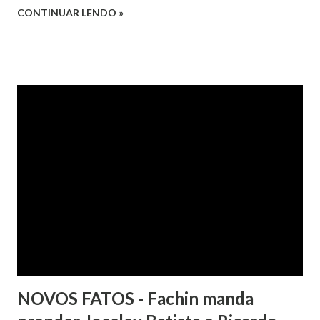
da Apelação Cível nº 0001177-62.2013.8.15.0741, que teve a
CONTINUAR LENDO »
relatoria do desembargador Oswaldo Trigueiro do Valle
Filho. Conforme os autos, a cliente alegou que, mesmo
após negociação e quitação de dívida, foi surpreendida com
a inscrição de seu nome no Serasa, o que lhe causou sério
constrangimento. A instituição financeira alegou ter
excluído o nome da autora dos órgãos de proteção ao
crédito tão logo cientificada da quitação do débito, não
havendo que se falar em dano moral, porquanto ter agido
com boa-fé e pela preexistência de negativações em nome
da autora. Ao fim, requereu a improcedência do pedido.
NOVOS FATOS - Fachin manda