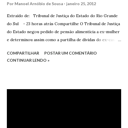
Por
Manoel Arnóbio de Sousa
janeiro 25, 2012
Extraído de: Tribunal de Justiça do Estado do Rio Grande
do Sul - 23 horas atrás Compartilhe O Tribunal de Justiça
do Estado negou pedido de pensão alimentícia a ex-mulher
e determinou assim como a partilha de dívidas do ex-casal,
confirmando sentença proferida na Comarca de Marau. O
COMPARTILHAR
POSTAR UM COMENTÁRIO
Juízo do 1º Grau concedeu o pedido. A decisão foi
CONTINUAR LENDO »
confirmada pelo TJRS. Caso O autor do processo ingressou
na Justiça com ação de separação, partilha e alimentos
contra a ex-mulher. O casal já estava separado há dois anos.
No pedido, o ex-marido apresentou as dívidas a serem
partilhadas, sendo elas um débito no valor de cerca de R$ 4
mil, decorrente de um financiamento para custear um piano
dado de presente à filha do casal, bem como a mensalidade
da faculdade da jovem, no valor de R$ 346,00. Sentença O
processo tramitou na Comarca de Marau. O julgamento foi