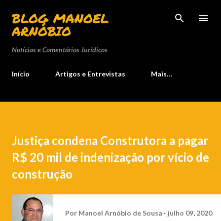
Pular para o conteúdo principal
BLOG MANOEL
ARNÓBIO
Notícias e Comentários Jurídicos
Início
Artigos e Entrevistas
Mais…
Justiça condena Construtora a pagar
R$ 20 mil de indenização por vício de
construção
Por
Manoel Arnóbio de Sousa
julho 09, 2020