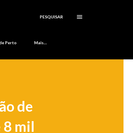
PESQUISAR
de Perto
Mais…
ão de
 8 mil