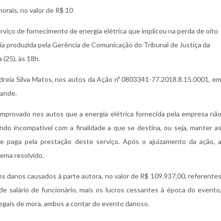
orais, no valor de R$ 10
erviço de fornecimento de energia elétrica que implicou na perda de oito
ia produzida pela Gerência de Comunicação do Tribunal de Justiça da
a (25), às 18h.
dreia Silva Matos, nos autos da Ação nº 0803341-77.2018.8.15.0001, e
rande.
omprovado nos autos que a energia elétrica fornecida pela empresa nã
ando incompatível com a finalidade a que se destina, ou seja, manter a
e paga pela prestação deste serviço. Após o ajuizamento da ação, 
lema resolvido.
os danos causados à parte autora, no valor de R$ 109.937,00, referente
e salário de funcionário, mais os lucros cessantes à época do evento
legais de mora, ambos a contar do evento danoso.