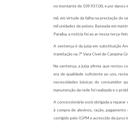
no montante de 109.937,00, e por danos m
mil, em virtude da falha na prestação do s
mil unidades de peixes. Baseada em matér
Paraíba, a notícia foi ao ar nessa terça-feir
A sentença é da juíza em substituição An
tramitação na 7ª Vara Cível de Campina G
Na sentença, a juíza afirma que restou c
era de qualidade suficiente ao uso, rest
necessidades básicas do consumidor qu
manutenção da rede foi realizada e o prob
A concessionária está obrigada a reparar 
à compra de alevinos, ração, pagamento d
corrigido pelo IGPM e acrescido de juros 