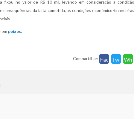
a fixou no valor de R$ 10 mil, levando em consideração a condiçã
e e consequências da falta cometida, as condições econômico-financeira
ciais.
ue em
peixes
.
Compartilhar:
Fac
Twi
Wh
ebo
tter
ats
ok
app
l