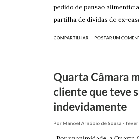
pedido de pensão alimentíci
partilha de dívidas do ex-ca
Comarca de Marau. O Juízo d
COMPARTILHAR
POSTAR UM COMEN
foi confirmada pelo TJRS. Ca
Justiça com ação de separaçã
mulher. O casal já estava sep
Quarta Câmara m
marido apresentou as dívidas
cliente que teve
débito no valor de cerca de 
indevidamente
para custear um piano dado d
mensalidade da faculdade da 
Por
Manoel Arnóbio de Sousa
fever
processo tramitou na Comarc
Por unanimidade, a Quarta C