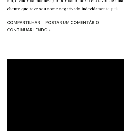
mil, o valor da indenização por dano moral em favor de uma
cliente que teve seu nome negativado indevidamente pelo
Hipercard Banco Múltiplo S.A. O caso foi julgado nos autos
COMPARTILHAR
POSTAR UM COMENTÁRIO
da Apelação Cível nº 0001177-62.2013.8.15.0741, que teve a
CONTINUAR LENDO »
relatoria do desembargador Oswaldo Trigueiro do Valle
Filho. Conforme os autos, a cliente alegou que, mesmo
após negociação e quitação de dívida, foi surpreendida com
a inscrição de seu nome no Serasa, o que lhe causou sério
constrangimento. A instituição financeira alegou ter
excluído o nome da autora dos órgãos de proteção ao
crédito tão logo cientificada da quitação do débito, não
havendo que se falar em dano moral, porquanto ter agido
com boa-fé e pela preexistência de negativações em nome
da autora. Ao fim, requereu a improcedência do pedido.