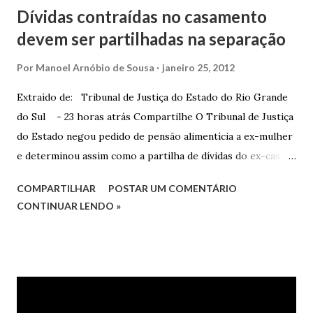
Dívidas contraídas no casamento
devem ser partilhadas na separação
Por
Manoel Arnóbio de Sousa
janeiro 25, 2012
Extraído de: Tribunal de Justiça do Estado do Rio Grande
do Sul - 23 horas atrás Compartilhe O Tribunal de Justiça
do Estado negou pedido de pensão alimentícia a ex-mulher
e determinou assim como a partilha de dívidas do ex-casal,
confirmando sentença proferida na Comarca de Marau. O
COMPARTILHAR
POSTAR UM COMENTÁRIO
Juízo do 1º Grau concedeu o pedido. A decisão foi
CONTINUAR LENDO »
confirmada pelo TJRS. Caso O autor do processo ingressou
na Justiça com ação de separação, partilha e alimentos
contra a ex-mulher. O casal já estava separado há dois anos.
No pedido, o ex-marido apresentou as dívidas a serem
partilhadas, sendo elas um débito no valor de cerca de R$ 4
mil, decorrente de um financiamento para custear um piano