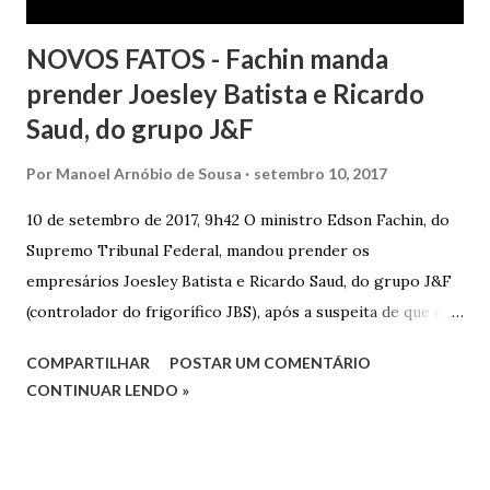
NOVOS FATOS - Fachin manda
prender Joesley Batista e Ricardo
Saud, do grupo J&F
Por
Manoel Arnóbio de Sousa
setembro 10, 2017
10 de setembro de 2017, 9h42 O ministro Edson Fachin, do
Supremo Tribunal Federal, mandou prender os
empresários Joesley Batista e Ricardo Saud, do grupo J&F
(controlador do frigorífico JBS), após a suspeita de que eles
esconderam fatos criminosos quando negociaram delação
COMPARTILHAR
POSTAR UM COMENTÁRIO
premiada. A decisão é sigilosa, e a informação foi publicada
CONTINUAR LENDO »
neste domingo (10/9) pelo jornal O Estado de S. Paulo . O
pedido de prisão foi apresentado na noite de sexta-feira
(8/9) pelo procurador-geral da República, Rodrigo Janot, e