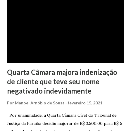
dado de presente à filha do casal, bem como a mensalidade
da faculdade da jovem, no valor de R$ 346,00. Sentença O
processo tramitou na Comarca de Marau. O julgamento foi
realizado pela Juíza de Direito Margot Cristina Agostini, da
1ª Vara Judicial do Foro de Marau. Na sentença, a
magistrada concede...
Quarta Câmara majora indenização
de cliente que teve seu nome
negativado indevidamente
Por
Manoel Arnóbio de Sousa
fevereiro 15, 2021
Por unanimidade, a Quarta Câmara Cível do Tribunal de
Justiça da Paraíba decidiu majorar de R$ 3.500,00 para R$ 5