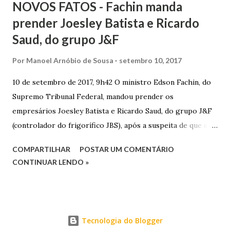
NOVOS FATOS - Fachin manda
prender Joesley Batista e Ricardo
Saud, do grupo J&F
Por
Manoel Arnóbio de Sousa
setembro 10, 2017
10 de setembro de 2017, 9h42 O ministro Edson Fachin, do
Supremo Tribunal Federal, mandou prender os
empresários Joesley Batista e Ricardo Saud, do grupo J&F
(controlador do frigorífico JBS), após a suspeita de que eles
esconderam fatos criminosos quando negociaram delação
COMPARTILHAR
POSTAR UM COMENTÁRIO
premiada. A decisão é sigilosa, e a informação foi publicada
CONTINUAR LENDO »
neste domingo (10/9) pelo jornal O Estado de S. Paulo . O
pedido de prisão foi apresentado na noite de sexta-feira
(8/9) pelo procurador-geral da República, Rodrigo Janot, e
incluía o ex-procurador da República Marcelo Miller,
Tecnologia do Blogger
suspeito de ter atuado como “agente duplo” durante as