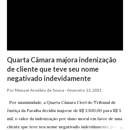
da faculdade da jovem, no valor de R$ 346,00. Sentença O
processo tramitou na Comarca de Marau. O julgamento foi
realizado pela Juíza de Direito Margot Cristina Agostini, da
1ª Vara Judicial do Foro de Marau. Na sentença, a
magistrada concede...
Quarta Câmara majora indenização
de cliente que teve seu nome
negativado indevidamente
Por
Manoel Arnóbio de Sousa
fevereiro 15, 2021
Por unanimidade, a Quarta Câmara Cível do Tribunal de
Justiça da Paraíba decidiu majorar de R$ 3.500,00 para R$ 5
mil, o valor da indenização por dano moral em favor de uma
cliente que teve seu nome negativado indevidamente pelo