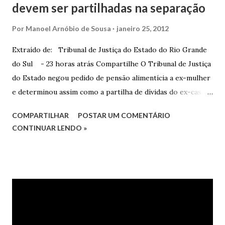
devem ser partilhadas na separação
Por
Manoel Arnóbio de Sousa
janeiro 25, 2012
Extraído de: Tribunal de Justiça do Estado do Rio Grande
do Sul - 23 horas atrás Compartilhe O Tribunal de Justiça
do Estado negou pedido de pensão alimentícia a ex-mulher
e determinou assim como a partilha de dívidas do ex-casal,
confirmando sentença proferida na Comarca de Marau. O
COMPARTILHAR
POSTAR UM COMENTÁRIO
Juízo do 1º Grau concedeu o pedido. A decisão foi
CONTINUAR LENDO »
confirmada pelo TJRS. Caso O autor do processo ingressou
na Justiça com ação de separação, partilha e alimentos
contra a ex-mulher. O casal já estava separado há dois anos.
No pedido, o ex-marido apresentou as dívidas a serem
partilhadas, sendo elas um débito no valor de cerca de R$ 4
mil, decorrente de um financiamento para custear um piano
dado de presente à filha do casal, bem como a mensalidade