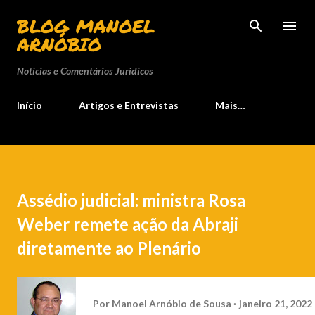
Pular para o conteúdo principal
BLOG MANOEL
ARNÓBIO
Notícias e Comentários Jurídicos
Início
Artigos e Entrevistas
Mais…
Assédio judicial: ministra Rosa
Weber remete ação da Abraji
diretamente ao Plenário
Por
Manoel Arnóbio de Sousa
janeiro 21, 2022