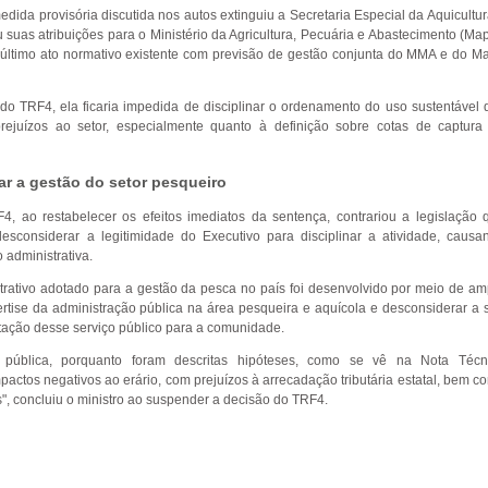
ida provisória discutida nos autos extinguiu a Secretaria Especial da Aquicultur
 suas atribuições para o Ministério da Agricultura, Pecuária e Abastecimento (Map
último ato normativo existente com previsão de gestão conjunta do MMA e do M
o TRF4, ela ficaria impedida de disciplinar o ordenamento do uso sustentável 
prejuízos ao setor, especialmente quanto à definição sobre cotas de captura
ar a gestão do setor pesqueiro
, ao restabelecer os efeitos imediatos da sentença, contrariou a legislação 
esconsiderar a legitimidade do Executivo para disciplinar a atividade, causa
 administrativa.
rativo adotado para a gestão da pesca no país foi desenvolvido por meio de am
ertise da administração pública na área pesqueira e aquícola e desconsiderar a 
tação desse serviço público para a comunidade.
pública, porquanto foram descritas hipóteses, como se vê na Nota Técn
tos negativos ao erário, com prejuízos à arrecadação tributária estatal, bem c
", concluiu o ministro ao suspender a decisão do TRF4.