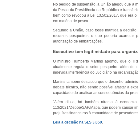
No pedido de suspensão, a União alegou que a med
da Pesca da Presidência da República e transferiu
bem como revogou a Lei 13.502/2017, que era o 
em matéria de pesca.
Segundo a União, caso fosse mantida a decisão d
recursos pesqueiros, o que poderia acarretar 
autorização de embarcações.
Executivo tem legitimidade para organiz
O ministro Humberto Martins apontou que o TRF4
atualmente regula o setor pesqueiro, além de d
indevida interferência do Judiciário na organização
Martins também destacou que o desenho administ
debate técnico, não sendo possível afastar a exp
capacidade de analisar as consequências da pres
"Além disso, há também afronta à economia 
113/2021/Depop/SAP/Mapa, que podem causar impac
prejuízos financeiros à comunidade de pescadores
Leia a decisão na SLS 3.050
.