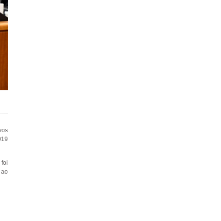
vos
019
foi
 ao