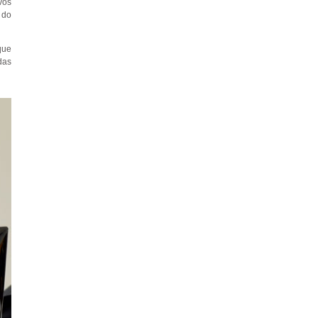
vos
 do
que
das