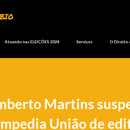
Pular para o conteúdo principal
BIO
Atuando nas ELEIÇÕES 2024
Serviços
O Direito 
mberto Martins susp
impedia União de edi