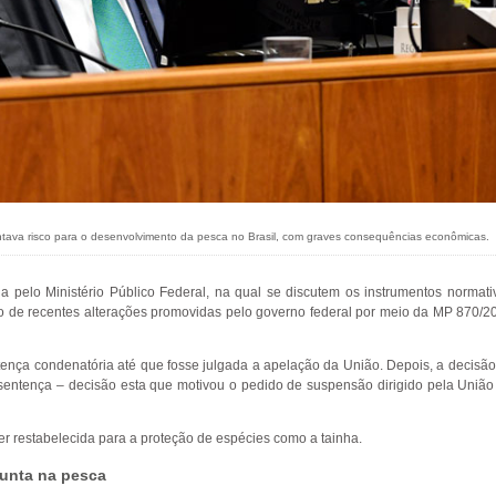
tava risco para o desenvolvimento da pesca no Brasil, com graves consequências econômicas.
a pelo Ministério Público Federal, na qual se discutem os instrumentos normati
o de recentes alterações promovidas pelo governo federal por meio da MP 870/2
tença condenatória até que fosse julgada a apelação da União. Depois, a decisão 
a sentença – decisão esta que motivou o pedido de suspensão dirigido pela União
er restabelecida para a proteção de espécies como a tainha.
junta na pesca