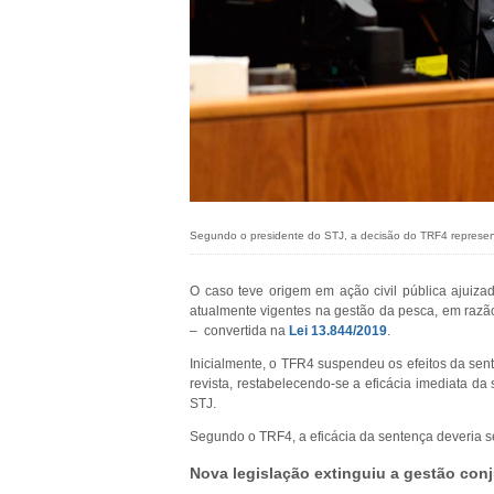
Segundo o presidente do STJ, a decisão do TRF4 represen
O caso teve origem em ação civil pública ajuizad
atualmente vigentes na gestão da pesca, em razã
– convertida na
Lei 13.844/2019
.
Inicialmente, o TFR4 suspendeu os efeitos da sen
revista, restabelecendo-se a eficácia imediata d
STJ.
Segundo o TRF4, a eficácia da sentença deveria s
Nova legislação extinguiu a gestão con