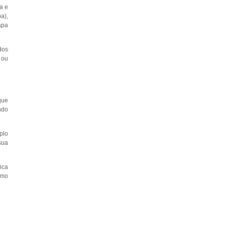
a e
a),
apa
dos
 ou
que
ndo
plo
sua
ica
omo