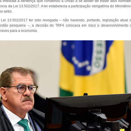
ia imediata à sentença que condenou a União a se abster de editar atos normati
cia da Lei 13.502/2017. A lei estabelecia a participação obrigatória do Ministério
o setor.
 Lei 13.502/2017 ter sido revogada – não havendo, portanto, legislação atual 
gestão pesqueira –, a decisão do TRF4 colocava em risco o desenvolvimento 
graves para a economia.