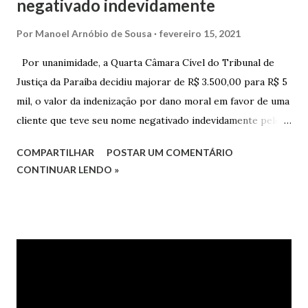
negativado indevidamente
Por
Manoel Arnóbio de Sousa
fevereiro 15, 2021
Por unanimidade, a Quarta Câmara Cível do Tribunal de
Justiça da Paraíba decidiu majorar de R$ 3.500,00 para R$ 5
mil, o valor da indenização por dano moral em favor de uma
cliente que teve seu nome negativado indevidamente pelo
Hipercard Banco Múltiplo S.A. O caso foi julgado nos autos
COMPARTILHAR
POSTAR UM COMENTÁRIO
da Apelação Cível nº 0001177-62.2013.8.15.0741, que teve a
CONTINUAR LENDO »
relatoria do desembargador Oswaldo Trigueiro do Valle
Filho. Conforme os autos, a cliente alegou que, mesmo
após negociação e quitação de dívida, foi surpreendida com
a inscrição de seu nome no Serasa, o que lhe causou sério
constrangimento. A instituição financeira alegou ter
excluído o nome da autora dos órgãos de proteção ao
crédito tão logo cientificada da quitação do débito, não