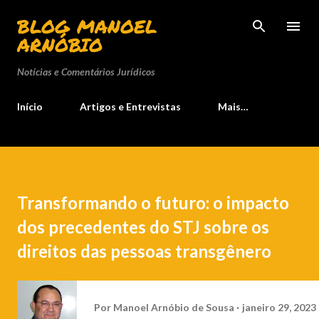
Pular para o conteúdo principal
BLOG MANOEL
ARNÓBIO
Notícias e Comentários Jurídicos
Início
Artigos e Entrevistas
Mais…
Transformando o futuro: o impacto
dos precedentes do STJ sobre os
direitos das pessoas transgênero
Por
Manoel Arnóbio de Sousa
janeiro 29, 2023