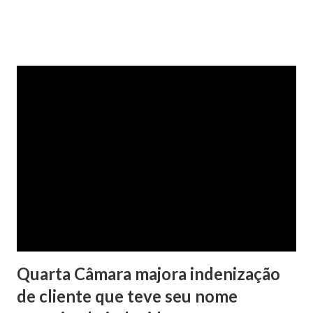
confirmada pelo TJRS. Caso O autor do processo ingressou
na Justiça com ação de separação, partilha e alimentos
contra a ex-mulher. O casal já estava separado há dois anos.
No pedido, o ex-marido apresentou as dívidas a serem
partilhadas, sendo elas um débito no valor de cerca de R$ 4
mil, decorrente de um financiamento para custear um piano
dado de presente à filha do casal, bem como a mensalidade
da faculdade da jovem, no valor de R$ 346,00. Sentença O
processo tramitou na Comarca de Marau. O julgamento foi
realizado pela Juíza de Direito Margot Cristina Agostini, da
1ª Vara Judicial do Foro de Marau. Na sentença, a
magistrada concede...
Quarta Câmara majora indenização
de cliente que teve seu nome