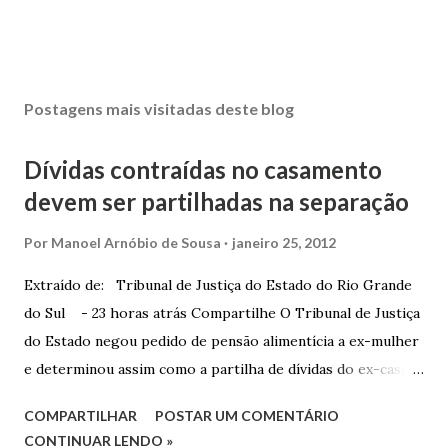
Postagens mais visitadas deste blog
Dívidas contraídas no casamento
devem ser partilhadas na separação
Por
Manoel Arnóbio de Sousa
janeiro 25, 2012
Extraído de: Tribunal de Justiça do Estado do Rio Grande
do Sul - 23 horas atrás Compartilhe O Tribunal de Justiça
do Estado negou pedido de pensão alimentícia a ex-mulher
e determinou assim como a partilha de dívidas do ex-casal,
confirmando sentença proferida na Comarca de Marau. O
COMPARTILHAR
POSTAR UM COMENTÁRIO
Juízo do 1º Grau concedeu o pedido. A decisão foi
CONTINUAR LENDO »