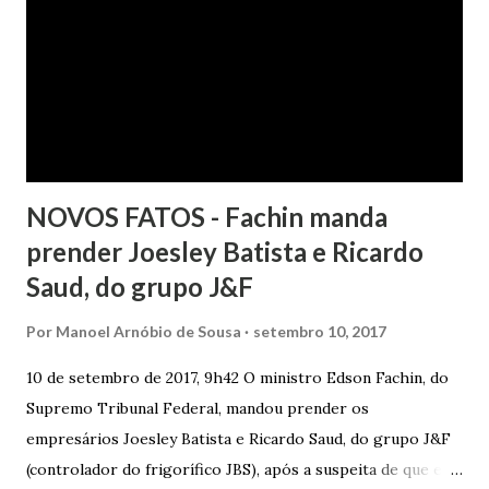
havendo que se falar em dano moral, porquanto ter agido
com boa-fé e pela preexistência de negativações em nome
da autora. Ao fim, requereu a improcedência do pedido.
NOVOS FATOS - Fachin manda
prender Joesley Batista e Ricardo
Saud, do grupo J&F
Por
Manoel Arnóbio de Sousa
setembro 10, 2017
10 de setembro de 2017, 9h42 O ministro Edson Fachin, do
Supremo Tribunal Federal, mandou prender os
empresários Joesley Batista e Ricardo Saud, do grupo J&F
(controlador do frigorífico JBS), após a suspeita de que eles