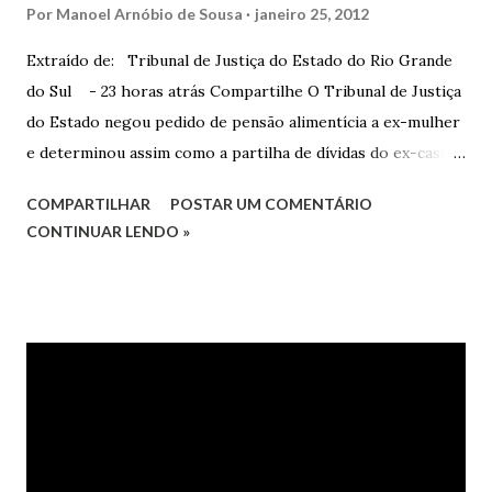
Por
Manoel Arnóbio de Sousa
janeiro 25, 2012
Extraído de: Tribunal de Justiça do Estado do Rio Grande
do Sul - 23 horas atrás Compartilhe O Tribunal de Justiça
do Estado negou pedido de pensão alimentícia a ex-mulher
e determinou assim como a partilha de dívidas do ex-casal,
confirmando sentença proferida na Comarca de Marau. O
COMPARTILHAR
POSTAR UM COMENTÁRIO
Juízo do 1º Grau concedeu o pedido. A decisão foi
CONTINUAR LENDO »
confirmada pelo TJRS. Caso O autor do processo ingressou
na Justiça com ação de separação, partilha e alimentos
contra a ex-mulher. O casal já estava separado há dois anos.
No pedido, o ex-marido apresentou as dívidas a serem
partilhadas, sendo elas um débito no valor de cerca de R$ 4
mil, decorrente de um financiamento para custear um piano
dado de presente à filha do casal, bem como a mensalidade
da faculdade da jovem, no valor de R$ 346,00. Sentença O
processo tramitou na Comarca de Marau. O julgamento foi