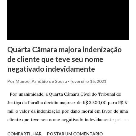
realizado pela Juíza de Direito Margot Cristina Agostini, da
1ª Vara Judicial do Foro de Marau. Na sentença, a
magistrada concede...
Quarta Câmara majora indenização
de cliente que teve seu nome
negativado indevidamente
Por
Manoel Arnóbio de Sousa
fevereiro 15, 2021
Por unanimidade, a Quarta Câmara Cível do Tribunal de
Justiça da Paraíba decidiu majorar de R$ 3.500,00 para R$ 5
mil, o valor da indenização por dano moral em favor de uma
cliente que teve seu nome negativado indevidamente pelo
Hipercard Banco Múltiplo S.A. O caso foi julgado nos autos
COMPARTILHAR
POSTAR UM COMENTÁRIO