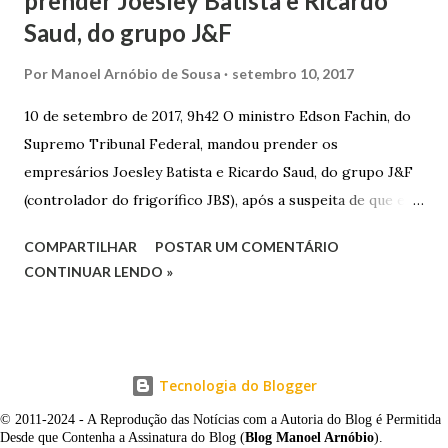
prender Joesley Batista e Ricardo
Saud, do grupo J&F
Por
Manoel Arnóbio de Sousa
setembro 10, 2017
10 de setembro de 2017, 9h42 O ministro Edson Fachin, do
Supremo Tribunal Federal, mandou prender os
empresários Joesley Batista e Ricardo Saud, do grupo J&F
(controlador do frigorífico JBS), após a suspeita de que eles
esconderam fatos criminosos quando negociaram delação
COMPARTILHAR
POSTAR UM COMENTÁRIO
premiada. A decisão é sigilosa, e a informação foi publicada
CONTINUAR LENDO »
neste domingo (10/9) pelo jornal O Estado de S. Paulo . O
pedido de prisão foi apresentado na noite de sexta-feira
(8/9) pelo procurador-geral da República, Rodrigo Janot, e
incluía o ex-procurador da República Marcelo Miller,
Tecnologia do Blogger
suspeito de ter atuado como “agente duplo” durante as
© 2011-2024 - A Reprodução das Notícias com a Autoria do Blog é Permitida
discussões para o acordo, tentando convencer a PGR a
Desde que Contenha a Assinatura do Blog (
Blog Manoel Arnóbio
).