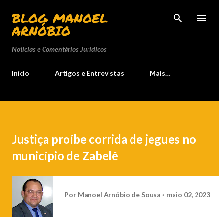
Pular para o conteúdo principal
BLOG MANOEL
ARNÓBIO
Notícias e Comentários Jurídicos
Início
Artigos e Entrevistas
Mais…
Justiça proíbe corrida de jegues no
município de Zabelê
Por
Manoel Arnóbio de Sousa
maio 02, 2023