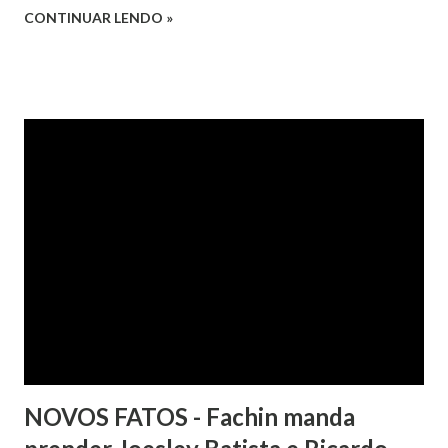
da Apelação Cível nº 0001177-62.2013.8.15.0741, que teve a
CONTINUAR LENDO »
relatoria do desembargador Oswaldo Trigueiro do Valle
Filho. Conforme os autos, a cliente alegou que, mesmo
após negociação e quitação de dívida, foi surpreendida com
a inscrição de seu nome no Serasa, o que lhe causou sério
constrangimento. A instituição financeira alegou ter
excluído o nome da autora dos órgãos de proteção ao
crédito tão logo cientificada da quitação do débito, não
havendo que se falar em dano moral, porquanto ter agido
com boa-fé e pela preexistência de negativações em nome
da autora. Ao fim, requereu a improcedência do pedido.
NOVOS FATOS - Fachin manda