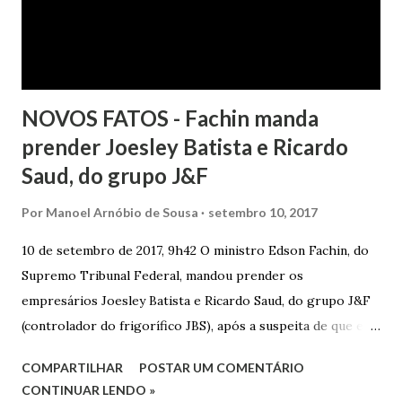
NOVOS FATOS - Fachin manda
prender Joesley Batista e Ricardo
Saud, do grupo J&F
Por
Manoel Arnóbio de Sousa
setembro 10, 2017
10 de setembro de 2017, 9h42 O ministro Edson Fachin, do
Supremo Tribunal Federal, mandou prender os
empresários Joesley Batista e Ricardo Saud, do grupo J&F
(controlador do frigorífico JBS), após a suspeita de que eles
esconderam fatos criminosos quando negociaram delação
COMPARTILHAR
POSTAR UM COMENTÁRIO
premiada. A decisão é sigilosa, e a informação foi publicada
CONTINUAR LENDO »
neste domingo (10/9) pelo jornal O Estado de S. Paulo . O