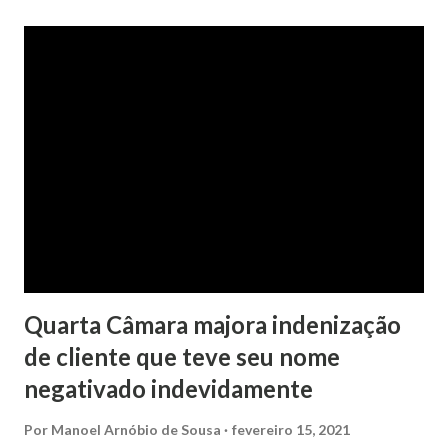
No pedido, o ex-marido apresentou as dívidas a serem
partilhadas, sendo elas um débito no valor de cerca de R$ 4
mil, decorrente de um financiamento para custear um piano
dado de presente à filha do casal, bem como a mensalidade
da faculdade da jovem, no valor de R$ 346,00. Sentença O
processo tramitou na Comarca de Marau. O julgamento foi
realizado pela Juíza de Direito Margot Cristina Agostini, da
1ª Vara Judicial do Foro de Marau. Na sentença, a
magistrada concede...
Quarta Câmara majora indenização
de cliente que teve seu nome
negativado indevidamente
Por
Manoel Arnóbio de Sousa
fevereiro 15, 2021