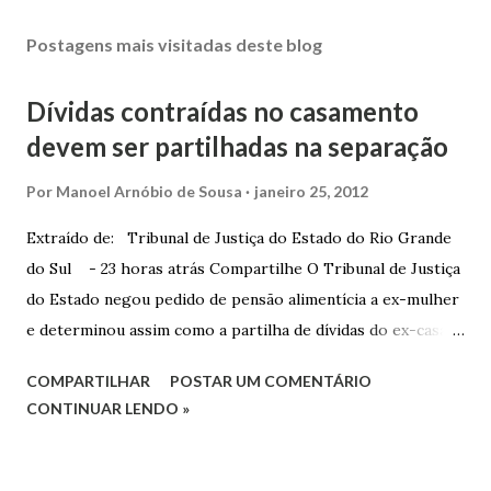
Postagens mais visitadas deste blog
Dívidas contraídas no casamento
devem ser partilhadas na separação
Por
Manoel Arnóbio de Sousa
janeiro 25, 2012
Extraído de: Tribunal de Justiça do Estado do Rio Grande
do Sul - 23 horas atrás Compartilhe O Tribunal de Justiça
do Estado negou pedido de pensão alimentícia a ex-mulher
e determinou assim como a partilha de dívidas do ex-casal,
confirmando sentença proferida na Comarca de Marau. O
COMPARTILHAR
POSTAR UM COMENTÁRIO
Juízo do 1º Grau concedeu o pedido. A decisão foi
CONTINUAR LENDO »
confirmada pelo TJRS. Caso O autor do processo ingressou
na Justiça com ação de separação, partilha e alimentos
contra a ex-mulher. O casal já estava separado há dois anos.