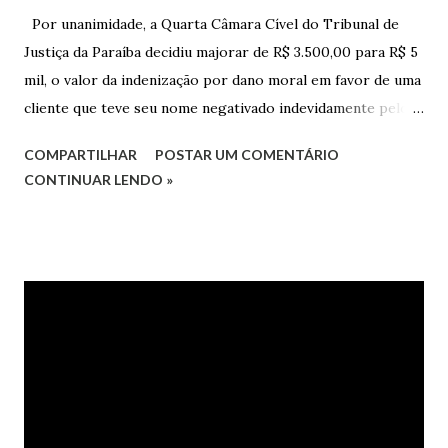
Por unanimidade, a Quarta Câmara Cível do Tribunal de
Justiça da Paraíba decidiu majorar de R$ 3.500,00 para R$ 5
mil, o valor da indenização por dano moral em favor de uma
cliente que teve seu nome negativado indevidamente pelo
Hipercard Banco Múltiplo S.A. O caso foi julgado nos autos
COMPARTILHAR
POSTAR UM COMENTÁRIO
da Apelação Cível nº 0001177-62.2013.8.15.0741, que teve a
CONTINUAR LENDO »
relatoria do desembargador Oswaldo Trigueiro do Valle
Filho. Conforme os autos, a cliente alegou que, mesmo
após negociação e quitação de dívida, foi surpreendida com
a inscrição de seu nome no Serasa, o que lhe causou sério
constrangimento. A instituição financeira alegou ter
excluído o nome da autora dos órgãos de proteção ao
crédito tão logo cientificada da quitação do débito, não
havendo que se falar em dano moral, porquanto ter agido
com boa-fé e pela preexistência de negativações em nome
da autora. Ao fim, requereu a improcedência do pedido.