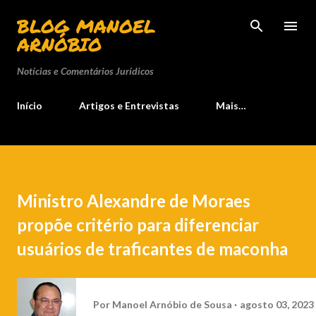
BLOG MANOEL
ARNÓBIO
Notícias e Comentários Jurídicos
Início
Artigos e Entrevistas
Mais…
Ministro Alexandre de Moraes
propõe critério para diferenciar
usuários de traficantes de maconha
Por
Manoel Arnóbio de Sousa
agosto 03, 2023