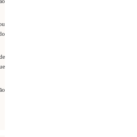
 ao
iou
do
 de
ue
ão