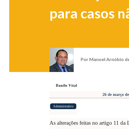
para casos nã
Por
Manoel Arnóbio d
Danilo Vital
26 de março d
Administrativo
As alterações feitas no artigo 11 d