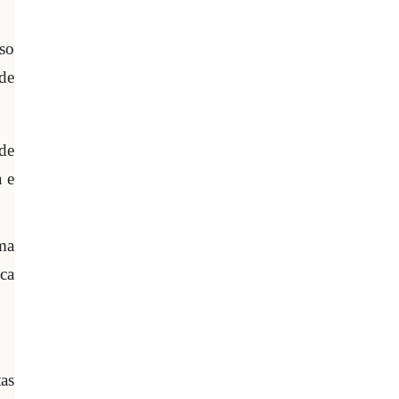
so
de
de
a e
ma
ica
as