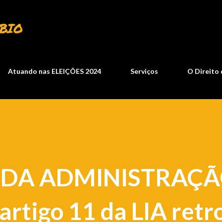
Pular para o conteúdo principal
BIO
Atuando nas ELEIÇÕES 2024
Serviços
O Direito 
S DA ADMINISTRAÇ
rtigo 11 da LIA retr