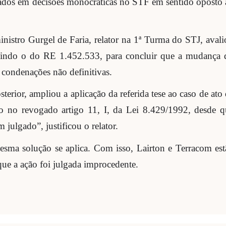
s dados em decisões monocráticas no STF em sentido oposto
inistro Gurgel de Faria, relator na 1ª Turma do STJ, aval
luindo o do RE 1.452.533, para concluir que a mudança 
 condenações não definitivas.
ior, ampliou a aplicação da referida tese ao caso de ato
o no revogado artigo 11, I, da Lei 8.429/1992, desde q
julgado”, justificou o relator.
esma solução se aplica. Com isso, Lairton e Terracom est
 que a ação foi julgada improcedente.