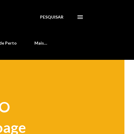
PESQUISAR
de Perto
Mais…
ÃO
oage