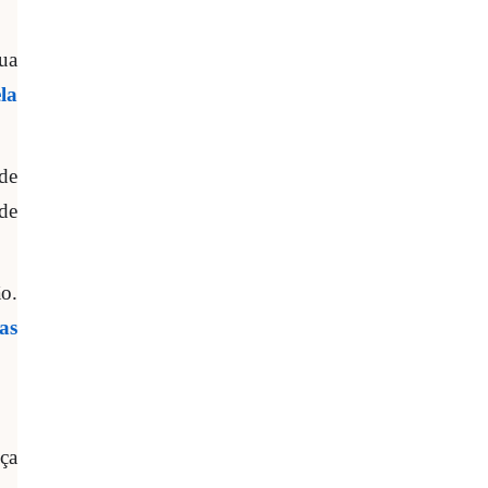
sua
la
de
de
ão.
as
ça