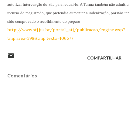
autorizar intervenção do STJ para reduzi-lo. A Turma também não admitiu
recurso do magistrado, que pretendia aumentar a indenização, por não ter
sido comprovado o recolhimento do preparo
http://www.stj.jus.br/portal_stj/publicacao/engine.wsp?
tmp.area=398&tmp.texto=106577
COMPARTILHAR
Comentários