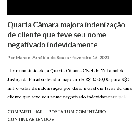
Quarta Câmara majora indenização
de cliente que teve seu nome
negativado indevidamente
Por
Manoel Arnóbio de Sousa
fevereiro 15, 2021
Por unanimidade, a Quarta Câmara Cível do Tribunal de
Justiça da Paraíba decidiu majorar de R$ 3.500,00 para R$ 5
mil, o valor da indenização por dano moral em favor de uma
cliente que teve seu nome negativado indevidamente pelo
Hipercard Banco Múltiplo S.A. O caso foi julgado nos autos
COMPARTILHAR
POSTAR UM COMENTÁRIO
da Apelação Cível nº 0001177-62.2013.8.15.0741, que teve a
CONTINUAR LENDO »
relatoria do desembargador Oswaldo Trigueiro do Valle
Filho. Conforme os autos, a cliente alegou que, mesmo