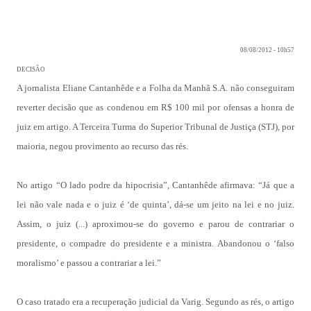
08/08/2012
- 10h57
DECISÃO
A jornalista Eliane Cantanhêde e a Folha da Manhã S.A. não conseguiram
reverter decisão que as condenou em R$ 100 mil por ofensas a honra de
juiz em artigo. A Terceira Turma do Superior Tribunal de Justiça (STJ), por
maioria, negou provimento ao recurso das rés.
No artigo “O lado podre da hipocrisia”, Cantanhêde afirmava: “Já que a
lei não vale nada e o juiz é ‘de quinta’, dá-se um jeito na lei e no juiz.
Assim, o juiz (...) aproximou-se do governo e parou de contrariar o
presidente, o compadre do presidente e a ministra. Abandonou o ‘falso
moralismo’ e passou a contrariar a lei.”
O caso tratado era a recuperação judicial da Varig. Segundo as rés, o artigo