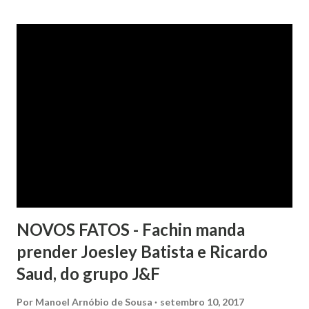
após negociação e quitação de dívida, foi surpreendida com
a inscrição de seu nome no Serasa, o que lhe causou sério
constrangimento. A instituição financeira alegou ter
excluído o nome da autora dos órgãos de proteção ao
crédito tão logo cientificada da quitação do débito, não
havendo que se falar em dano moral, porquanto ter agido
com boa-fé e pela preexistência de negativações em nome
da autora. Ao fim, requereu a improcedência do pedido.
NOVOS FATOS - Fachin manda
prender Joesley Batista e Ricardo
Saud, do grupo J&F
Por
Manoel Arnóbio de Sousa
setembro 10, 2017