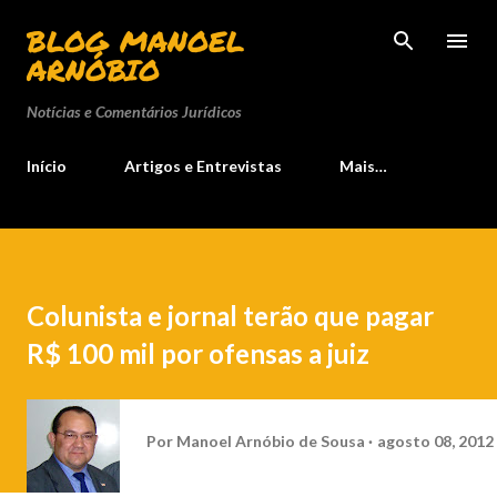
Pular para o conteúdo principal
BLOG MANOEL
ARNÓBIO
Notícias e Comentários Jurídicos
Início
Artigos e Entrevistas
Mais…
Colunista e jornal terão que pagar
R$ 100 mil por ofensas a juiz
Por
Manoel Arnóbio de Sousa
agosto 08, 2012