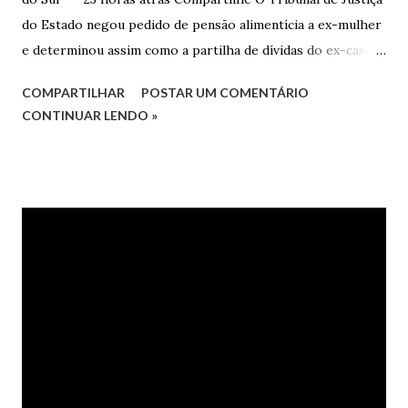
do Estado negou pedido de pensão alimentícia a ex-mulher
e determinou assim como a partilha de dívidas do ex-casal,
confirmando sentença proferida na Comarca de Marau. O
COMPARTILHAR
POSTAR UM COMENTÁRIO
Juízo do 1º Grau concedeu o pedido. A decisão foi
CONTINUAR LENDO »
confirmada pelo TJRS. Caso O autor do processo ingressou
na Justiça com ação de separação, partilha e alimentos
contra a ex-mulher. O casal já estava separado há dois anos.
No pedido, o ex-marido apresentou as dívidas a serem
partilhadas, sendo elas um débito no valor de cerca de R$ 4
mil, decorrente de um financiamento para custear um piano
dado de presente à filha do casal, bem como a mensalidade
da faculdade da jovem, no valor de R$ 346,00. Sentença O
processo tramitou na Comarca de Marau. O julgamento foi
realizado pela Juíza de Direito Margot Cristina Agostini, da
1ª Vara Judicial do Foro de Marau. Na sentença, a
magistrada concede...