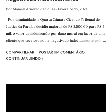
Por
Manoel Arnóbio de Sousa
fevereiro 15, 2021
Por unanimidade, a Quarta Câmara Cível do Tribunal de
Justiça da Paraíba decidiu majorar de R$ 3.500,00 para R$ 5
mil, o valor da indenização por dano moral em favor de uma
cliente que teve seu nome negativado indevidamente pelo
Hipercard Banco Múltiplo S.A. O caso foi julgado nos autos
COMPARTILHAR
POSTAR UM COMENTÁRIO
da Apelação Cível nº 0001177-62.2013.8.15.0741, que teve a
CONTINUAR LENDO »
relatoria do desembargador Oswaldo Trigueiro do Valle
Filho. Conforme os autos, a cliente alegou que, mesmo
após negociação e quitação de dívida, foi surpreendida com
a inscrição de seu nome no Serasa, o que lhe causou sério
constrangimento. A instituição financeira alegou ter
excluído o nome da autora dos órgãos de proteção ao
crédito tão logo cientificada da quitação do débito, não
havendo que se falar em dano moral, porquanto ter agido