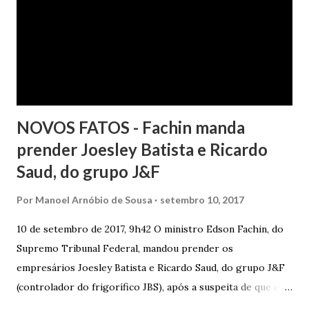
com boa-fé e pela preexistência de negativações em nome
da autora. Ao fim, requereu a improcedência do pedido.
NOVOS FATOS - Fachin manda
prender Joesley Batista e Ricardo
Saud, do grupo J&F
Por
Manoel Arnóbio de Sousa
setembro 10, 2017
10 de setembro de 2017, 9h42 O ministro Edson Fachin, do
Supremo Tribunal Federal, mandou prender os
empresários Joesley Batista e Ricardo Saud, do grupo J&F
(controlador do frigorífico JBS), após a suspeita de que eles
esconderam fatos criminosos quando negociaram delação