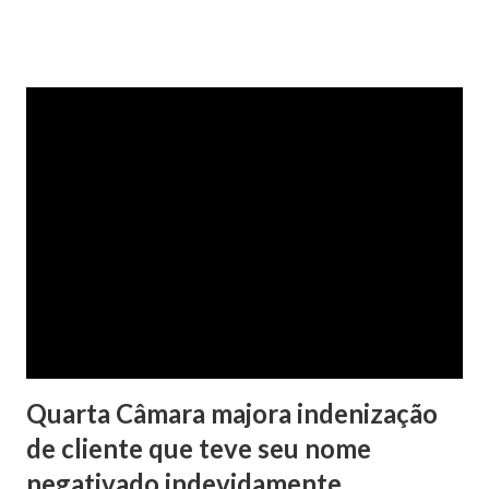
na Justiça com ação de separação, partilha e alimentos
contra a ex-mulher. O casal já estava separado há dois anos.
No pedido, o ex-marido apresentou as dívidas a serem
partilhadas, sendo elas um débito no valor de cerca de R$ 4
mil, decorrente de um financiamento para custear um piano
dado de presente à filha do casal, bem como a mensalidade
da faculdade da jovem, no valor de R$ 346,00. Sentença O
processo tramitou na Comarca de Marau. O julgamento foi
realizado pela Juíza de Direito Margot Cristina Agostini, da
1ª Vara Judicial do Foro de Marau. Na sentença, a
magistrada concede...
Quarta Câmara majora indenização
de cliente que teve seu nome
negativado indevidamente