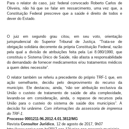
Para o relator do caso, juiz federal convocado Roberto Carlos de
Oliveira, não há que se falar em ressarcimento, uma vez que, a
Constituição Federal prescreve que a saúde é direito de todos e
dever do Estado.
O juiz em segundo grau citou, em seu voto, orientação
jurisprudencial do Superior Tribunal de Justiça. “Trata-se de
obrigação solidária decorrente da própria Constituição Federal, razão
pela qual a divisão de atribuições feita pela Lei 8.080/1990, que
constituiu o Sistema Único de Saúde, não afasta a responsabilidade
do demandado de fornecer medicamentos e/ou tratamentos médicos
a quem deles necessite”.
O relator também se referiu a precedente do próprio TRF-1 que, em
ação semelhante, decidiu pelo desprovimento do recurso da
município. Ele destacou, ainda, “não ser atribuição exclusiva da
União o custeio de tratamento de saúde de alta complexidade,
levando-se em consideração, ainda, o repasse de recursos pela
União para o custeio do sistema de saúde dos municípios”. A
decisão foi unânime.
Com informações da assessoria de imprensa
do TRF-1
.
Processo 0001211-96.2012.4.01.3812/MG
Revista
Consultor Jurídico
, 12 de agosto de 2017, 9h07