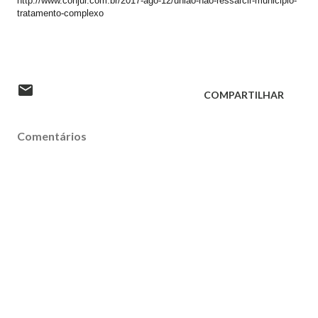
http://www.conjur.com.br/2017-ago-12/uniao-nao-ressarcir-municipio-
tratamento-complexo
COMPARTILHAR
Comentários