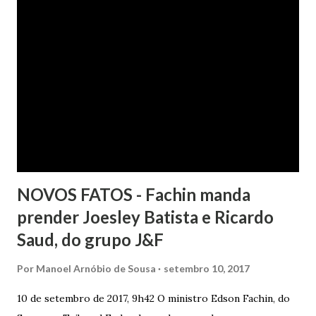
constrangimento. A instituição financeira alegou ter
excluído o nome da autora dos órgãos de proteção ao
crédito tão logo cientificada da quitação do débito, não
havendo que se falar em dano moral, porquanto ter agido
com boa-fé e pela preexistência de negativações em nome
da autora. Ao fim, requereu a improcedência do pedido.
NOVOS FATOS - Fachin manda
prender Joesley Batista e Ricardo
Saud, do grupo J&F
Por
Manoel Arnóbio de Sousa
setembro 10, 2017
10 de setembro de 2017, 9h42 O ministro Edson Fachin, do