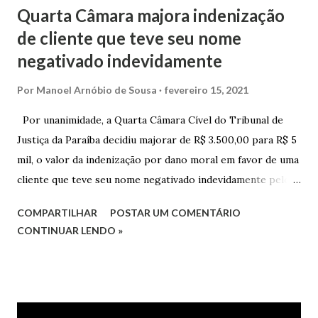
Quarta Câmara majora indenização
de cliente que teve seu nome
negativado indevidamente
Por
Manoel Arnóbio de Sousa
fevereiro 15, 2021
Por unanimidade, a Quarta Câmara Cível do Tribunal de
Justiça da Paraíba decidiu majorar de R$ 3.500,00 para R$ 5
mil, o valor da indenização por dano moral em favor de uma
cliente que teve seu nome negativado indevidamente pelo
Hipercard Banco Múltiplo S.A. O caso foi julgado nos autos
COMPARTILHAR
POSTAR UM COMENTÁRIO
da Apelação Cível nº 0001177-62.2013.8.15.0741, que teve a
CONTINUAR LENDO »
relatoria do desembargador Oswaldo Trigueiro do Valle
Filho. Conforme os autos, a cliente alegou que, mesmo
após negociação e quitação de dívida, foi surpreendida com
a inscrição de seu nome no Serasa, o que lhe causou sério