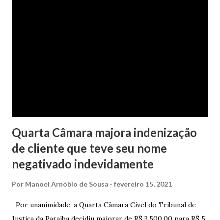
mil, decorrente de um financiamento para custear um piano
dado de presente à filha do casal, bem como a mensalidade
da faculdade da jovem, no valor de R$ 346,00. Sentença O
processo tramitou na Comarca de Marau. O julgamento foi
realizado pela Juíza de Direito Margot Cristina Agostini, da
1ª Vara Judicial do Foro de Marau. Na sentença, a
magistrada concede...
Quarta Câmara majora indenização
de cliente que teve seu nome
negativado indevidamente
Por
Manoel Arnóbio de Sousa
fevereiro 15, 2021
Por unanimidade, a Quarta Câmara Cível do Tribunal de
Justiça da Paraíba decidiu majorar de R$ 3.500,00 para R$ 5