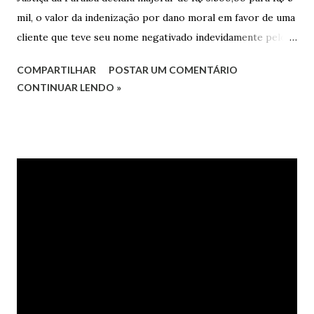
mil, o valor da indenização por dano moral em favor de uma
cliente que teve seu nome negativado indevidamente pelo
Hipercard Banco Múltiplo S.A. O caso foi julgado nos autos
COMPARTILHAR
POSTAR UM COMENTÁRIO
da Apelação Cível nº 0001177-62.2013.8.15.0741, que teve a
CONTINUAR LENDO »
relatoria do desembargador Oswaldo Trigueiro do Valle
Filho. Conforme os autos, a cliente alegou que, mesmo
após negociação e quitação de dívida, foi surpreendida com
a inscrição de seu nome no Serasa, o que lhe causou sério
constrangimento. A instituição financeira alegou ter
excluído o nome da autora dos órgãos de proteção ao
crédito tão logo cientificada da quitação do débito, não
havendo que se falar em dano moral, porquanto ter agido
com boa-fé e pela preexistência de negativações em nome
da autora. Ao fim, requereu a improcedência do pedido.