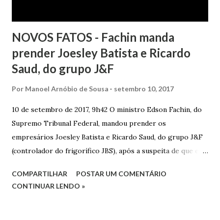
NOVOS FATOS - Fachin manda
prender Joesley Batista e Ricardo
Saud, do grupo J&F
Por
Manoel Arnóbio de Sousa
setembro 10, 2017
10 de setembro de 2017, 9h42 O ministro Edson Fachin, do
Supremo Tribunal Federal, mandou prender os
empresários Joesley Batista e Ricardo Saud, do grupo J&F
(controlador do frigorífico JBS), após a suspeita de que eles
esconderam fatos criminosos quando negociaram delação
COMPARTILHAR
POSTAR UM COMENTÁRIO
premiada. A decisão é sigilosa, e a informação foi publicada
CONTINUAR LENDO »
neste domingo (10/9) pelo jornal O Estado de S. Paulo . O
pedido de prisão foi apresentado na noite de sexta-feira
(8/9) pelo procurador-geral da República, Rodrigo Janot, e