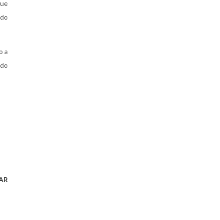
que
 do
o a
 do
AR