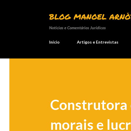
BLOG MANOEL ARNÓ
Notícias e Comentários Jurídicos
Início
Artigos e Entrevistas
Construtora
morais e luc