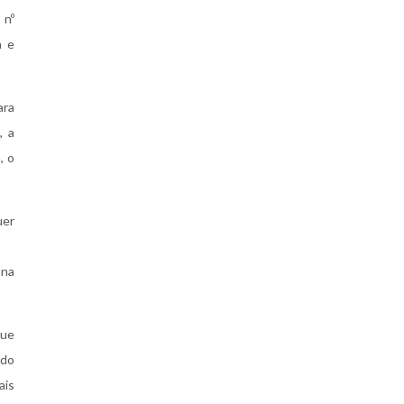
 nº
a e
ara
, a
, o
uer
 na
que
 do
ais