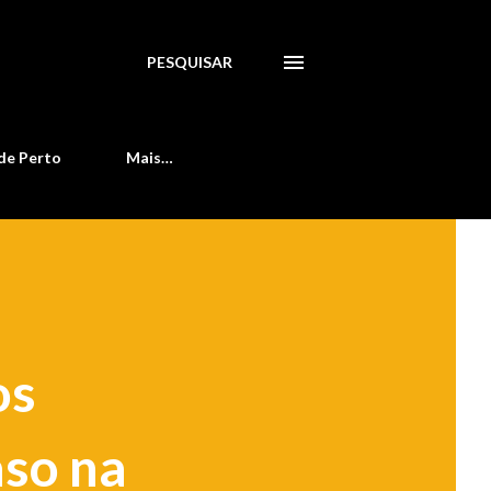
PESQUISAR
de Perto
Mais…
os
aso na