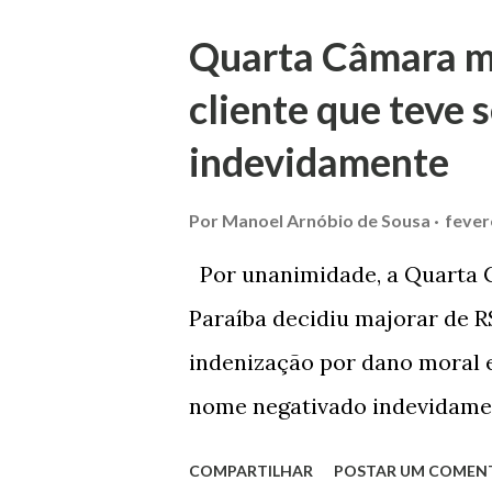
mulher. O casal já estava sep
Quarta Câmara m
marido apresentou as dívidas
cliente que teve
débito no valor de cerca de 
indevidamente
para custear um piano dado d
mensalidade da faculdade da 
Por
Manoel Arnóbio de Sousa
fever
processo tramitou na Comarc
Por unanimidade, a Quarta C
pela Juíza de Direito Margot C
Paraíba decidiu majorar de R$
Foro de Marau. Na sentença, 
indenização por dano moral e
nome negativado indevidamen
caso foi julgado nos autos da
COMPARTILHAR
POSTAR UM COMEN