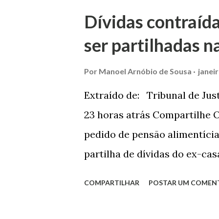
Dívidas contraíd
ser partilhadas n
Por
Manoel Arnóbio de Sousa
janei
Extraído de: Tribunal de Jus
23 horas atrás Compartilhe O
pedido de pensão alimentíci
partilha de dívidas do ex-ca
Comarca de Marau. O Juízo d
COMPARTILHAR
POSTAR UM COMEN
foi confirmada pelo TJRS. Ca
Justiça com ação de separaçã