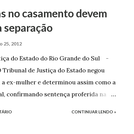
as no casamento devem
a separação
ro 25, 2012
tiça do Estado do Rio Grande do Sul -
 Tribunal de Justiça do Estado negou
a a ex-mulher e determinou assim como a
sal, confirmando sentença proferida na
o 1º Grau concedeu o pedido. A decisão
TÁRIO
CONTINUAR LENDO »
so O autor do processo ingressou na
o, partilha e alimentos contra a ex-