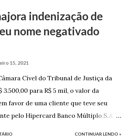
arado há dois anos. No pedido, o ex-
ajora indenização de
 a serem partilhadas, sendo elas um
 seu nome negativado
R$ 4 mil, decorrente de um financiamento
e presente à filha do casal, bem como a
jovem, no valor de R$ 346,00. Sentença O
eiro 15, 2021
a de Marau. O julgamento foi realizado
âmara Cível do Tribunal de Justiça da
ristina Agostini, da 1ª Vara Judicial do
 3.500,00 para R$ 5 mil, o valor da
a magistrada concede...
m favor de uma cliente que teve seu
te pelo Hipercard Banco Múltiplo S.A. O
 Apelação Cível nº 0001177-
TÁRIO
CONTINUAR LENDO »