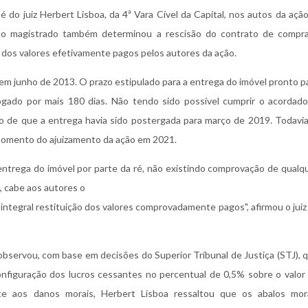
 do juiz Herbert Lisboa, da 4ª Vara Cível da Capital, nos autos da ação
 o magistrado também determinou a rescisão do contrato de compr
 dos valores efetivamente pagos pelos autores da ação.
em junho de 2013. O prazo estipulado para a entrega do imóvel pronto p
gado por mais 180 dias. Não tendo sido possível cumprir o acordado
de que a entrega havia sido postergada para março de 2019. Todavia
 momento do ajuizamento da ação em 2021.
ntrega do imóvel por parte da ré, não existindo comprovação de qualq
, cabe aos autores o
a integral restituição dos valores comprovadamente pagos", afirmou o juiz
observou, com base em decisões do Superior Tribunal de Justiça (STJ), 
nfiguração dos lucros cessantes no percentual de 0,5% sobre o valor
te aos danos morais, Herbert Lisboa ressaltou que os abalos mor