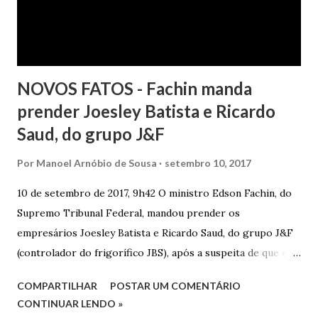
NOVOS FATOS - Fachin manda
prender Joesley Batista e Ricardo
Saud, do grupo J&F
Por
Manoel Arnóbio de Sousa
setembro 10, 2017
10 de setembro de 2017, 9h42 O ministro Edson Fachin, do
Supremo Tribunal Federal, mandou prender os
empresários Joesley Batista e Ricardo Saud, do grupo J&F
(controlador do frigorífico JBS), após a suspeita de que eles
esconderam fatos criminosos quando negociaram delação
COMPARTILHAR
POSTAR UM COMENTÁRIO
premiada. A decisão é sigilosa, e a informação foi publicada
CONTINUAR LENDO »
neste domingo (10/9) pelo jornal O Estado de S. Paulo . O