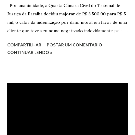
Por unanimidade, a Quarta Câmara Cível do Tribunal de
Justiça da Paraíba decidiu majorar de R$ 3.500,00 para R$ 5
mil, o valor da indenização por dano moral em favor de uma
cliente que teve seu nome negativado indevidamente pelo
Hipercard Banco Múltiplo S.A. O caso foi julgado nos autos
COMPARTILHAR
POSTAR UM COMENTÁRIO
da Apelação Cível nº 0001177-62.2013.8.15.0741, que teve a
CONTINUAR LENDO »
relatoria do desembargador Oswaldo Trigueiro do Valle
Filho. Conforme os autos, a cliente alegou que, mesmo
após negociação e quitação de dívida, foi surpreendida com
a inscrição de seu nome no Serasa, o que lhe causou sério
constrangimento. A instituição financeira alegou ter
excluído o nome da autora dos órgãos de proteção ao
crédito tão logo cientificada da quitação do débito, não
havendo que se falar em dano moral, porquanto ter agido
com boa-fé e pela preexistência de negativações em nome
da autora. Ao fim, requereu a improcedência do pedido.