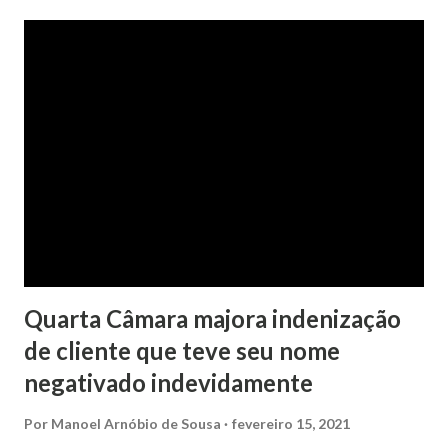
No pedido, o ex-marido apresentou as dívidas a serem
partilhadas, sendo elas um débito no valor de cerca de R$ 4
mil, decorrente de um financiamento para custear um piano
dado de presente à filha do casal, bem como a mensalidade
da faculdade da jovem, no valor de R$ 346,00. Sentença O
processo tramitou na Comarca de Marau. O julgamento foi
realizado pela Juíza de Direito Margot Cristina Agostini, da
1ª Vara Judicial do Foro de Marau. Na sentença, a
magistrada concede...
Quarta Câmara majora indenização
de cliente que teve seu nome
negativado indevidamente
Por
Manoel Arnóbio de Sousa
fevereiro 15, 2021