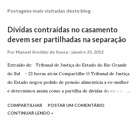
Postagens mais visitadas deste blog
Dívidas contraídas no casamento
devem ser partilhadas na separação
Por
Manoel Arnóbio de Sousa
janeiro 25, 2012
Extraído de: Tribunal de Justiça do Estado do Rio Grande
do Sul - 23 horas atrás Compartilhe O Tribunal de Justiça
do Estado negou pedido de pensão alimentícia a ex-mulher
e determinou assim como a partilha de dívidas do ex-casal,
confirmando sentença proferida na Comarca de Marau. O
COMPARTILHAR
POSTAR UM COMENTÁRIO
Juízo do 1º Grau concedeu o pedido. A decisão foi
CONTINUAR LENDO »
confirmada pelo TJRS. Caso O autor do processo ingressou
na Justiça com ação de separação, partilha e alimentos
contra a ex-mulher. O casal já estava separado há dois anos.