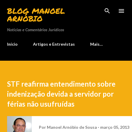
Pular para o conteúdo principal
BLOG MANOEL
ARNÓBIO
Notícias e Comentários Jurídicos
Início
Artigos e Entrevistas
Mais…
STF reafirma entendimento sobre
indenização devida a servidor por
férias não usufruídas
Por
Manoel Arnóbio de Sousa
março 05, 2013