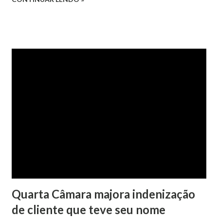
confirmada pelo TJRS. Caso O autor do processo ingressou
na Justiça com ação de separação, partilha e alimentos
contra a ex-mulher. O casal já estava separado há dois anos.
No pedido, o ex-marido apresentou as dívidas a serem
partilhadas, sendo elas um débito no valor de cerca de R$ 4
mil, decorrente de um financiamento para custear um piano
dado de presente à filha do casal, bem como a mensalidade
da faculdade da jovem, no valor de R$ 346,00. Sentença O
processo tramitou na Comarca de Marau. O julgamento foi
realizado pela Juíza de Direito Margot Cristina Agostini, da
1ª Vara Judicial do Foro de Marau. Na sentença, a
magistrada concede...
Quarta Câmara majora indenização
de cliente que teve seu nome