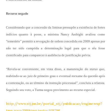
Recurso negado
Considerando que a concessão da liminar pressupõe a existência de fortes
indícios quanto à posse, a ministra Nancy Andrighi avaliou como
“temerário” permitir a revogação de ordem concedida em 2009 apenas por
não ter sido cumprida a determinação legal para que o réu fosse
cientificado para comparecer à audiência de justificação prévia.
“Revela-se conveniente, em vista disso, a manutenção do
status quo
,
reabrindo-se ao juiz de primeiro grau o eventual reexame da questão após
a contestação, ou ao término da instrução processual”, concluiu a relatora.
Seguindo seu voto, a Turma negou provimento ao recurso especial.
http://www.stj.jus.br/portal_stj/publicacao/engine.wsp?
tmp.area=398&tmp.texto=109798