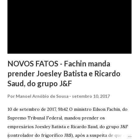
havendo que se falar em dano moral, porquanto ter agido
com boa-fé e pela preexistência de negativações em nome
da autora. Ao fim, requereu a improcedência do pedido.
NOVOS FATOS - Fachin manda
prender Joesley Batista e Ricardo
Saud, do grupo J&F
Por
Manoel Arnóbio de Sousa
setembro 10, 2017
10 de setembro de 2017, 9h42 O ministro Edson Fachin, do
Supremo Tribunal Federal, mandou prender os
empresários Joesley Batista e Ricardo Saud, do grupo J&F
(controlador do frigorífico JBS), após a suspeita de que eles