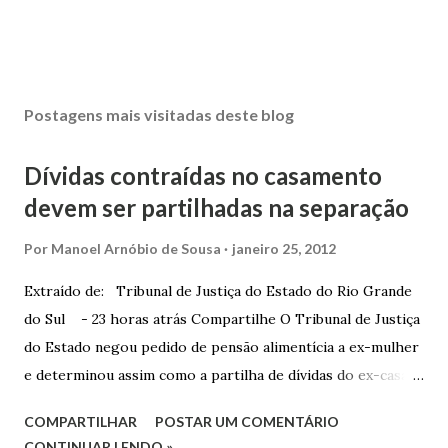
Postagens mais visitadas deste blog
Dívidas contraídas no casamento
devem ser partilhadas na separação
Por
Manoel Arnóbio de Sousa
janeiro 25, 2012
Extraído de: Tribunal de Justiça do Estado do Rio Grande
do Sul - 23 horas atrás Compartilhe O Tribunal de Justiça
do Estado negou pedido de pensão alimentícia a ex-mulher
e determinou assim como a partilha de dívidas do ex-casal,
confirmando sentença proferida na Comarca de Marau. O
COMPARTILHAR
POSTAR UM COMENTÁRIO
Juízo do 1º Grau concedeu o pedido. A decisão foi
CONTINUAR LENDO »