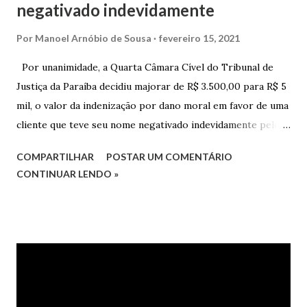
negativado indevidamente
Por
Manoel Arnóbio de Sousa
fevereiro 15, 2021
Por unanimidade, a Quarta Câmara Cível do Tribunal de
Justiça da Paraíba decidiu majorar de R$ 3.500,00 para R$ 5
mil, o valor da indenização por dano moral em favor de uma
cliente que teve seu nome negativado indevidamente pelo
Hipercard Banco Múltiplo S.A. O caso foi julgado nos autos
COMPARTILHAR
POSTAR UM COMENTÁRIO
da Apelação Cível nº 0001177-62.2013.8.15.0741, que teve a
CONTINUAR LENDO »
relatoria do desembargador Oswaldo Trigueiro do Valle
Filho. Conforme os autos, a cliente alegou que, mesmo
após negociação e quitação de dívida, foi surpreendida com
a inscrição de seu nome no Serasa, o que lhe causou sério
constrangimento. A instituição financeira alegou ter
excluído o nome da autora dos órgãos de proteção ao
crédito tão logo cientificada da quitação do débito, não