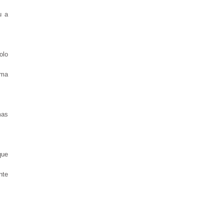
u a
olo
rma
mas
que
nte