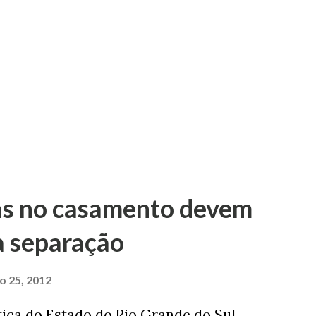
as no casamento devem
a separação
ro 25, 2012
tiça do Estado do Rio Grande do Sul -