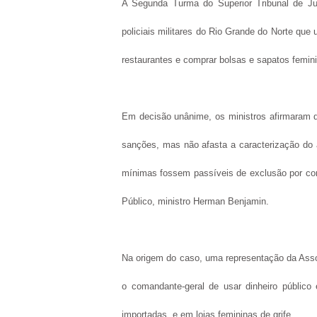
A Segunda Turma do Superior Tribunal de Jus
policiais militares do Rio Grande do Norte que u
restaurantes e comprar bolsas e sapatos femini
Em decisão unânime, os ministros afirmaram q
sanções, mas não afasta a caracterização do a
mínimas fossem passíveis de exclusão por conta
Público, ministro Herman Benjamin.
Na origem do caso, uma representação da Asso
o comandante-geral de usar dinheiro público
importadas, e em lojas femininas de grife.