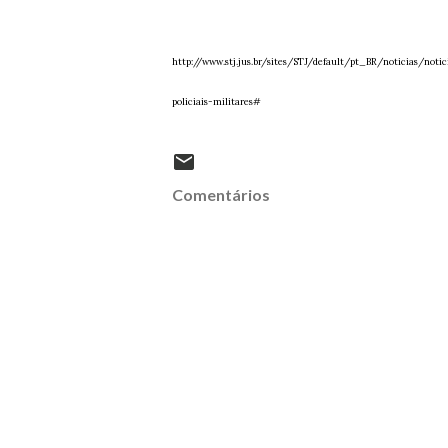
http://www.stj.jus.br/sites/STJ/default/pt_BR/noticias/n
policiais-militares#
Comentários