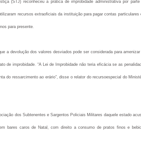
tiça (STJ) reconheceu a prática de improbidade administrativa por parte
tilizaram recursos extraoficiais da instituição para pagar contas particulares
nos para presente.
ue a devolução dos valores desviados pode ser considerada para amenizar
to de improbidade. “A Lei de Improbidade não teria eficácia se as penalida
 do ressarcimento ao erário”, disse o relator do recursoespecial do Ministé
ciação dos Subtenentes e Sargentos Policiais Militares daquele estado acu
 em bares caros de Natal, com direito a consumo de pratos finos e bebi