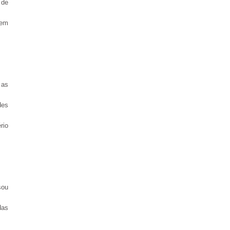
 de
 em
 as
des
rio
sou
das