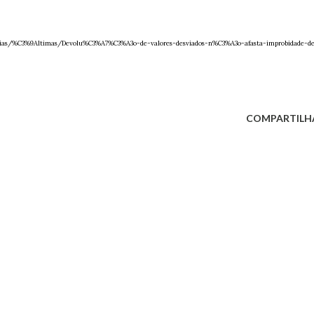
oticias/%C3%9Altimas/Devolu%C3%A7%C3%A3o-de-valores-desviados-n%C3%A3o-afasta-improbidade-d
COMPARTILH