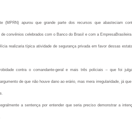
rte (MPRN) apurou que grande parte dos recursos que abasteciam con
inha de convênios celebrados com o Banco do Brasil e com a EmpresaBrasileira
lícia realizaria típica atividade de segurança privada em favor dessas estata
obidade contra o comandante-geral e mais três policiais – que foi julg
 argumento de que não houve dano ao erário, mas mera irregularidade, já que
s.
tegralmente a sentença por entender que seria preciso demonstrar a inten
.