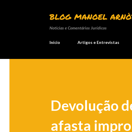
BLOG MANOEL ARNÓ
Notícias e Comentários Jurídicos
Início
Artigos e Entrevistas
Devolução de
afasta impro