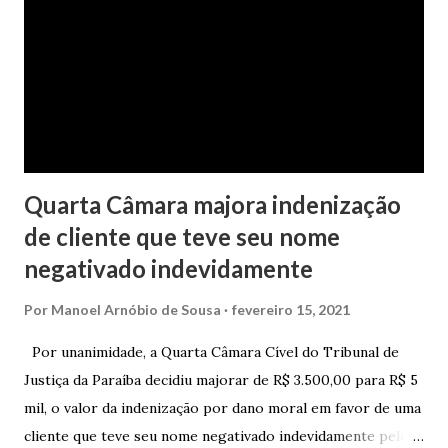
da faculdade da jovem, no valor de R$ 346,00. Sentença O
processo tramitou na Comarca de Marau. O julgamento foi
realizado pela Juíza de Direito Margot Cristina Agostini, da
1ª Vara Judicial do Foro de Marau. Na sentença, a
magistrada concede...
Quarta Câmara majora indenização
de cliente que teve seu nome
negativado indevidamente
Por
Manoel Arnóbio de Sousa
fevereiro 15, 2021
Por unanimidade, a Quarta Câmara Cível do Tribunal de
Justiça da Paraíba decidiu majorar de R$ 3.500,00 para R$ 5
mil, o valor da indenização por dano moral em favor de uma
cliente que teve seu nome negativado indevidamente pelo