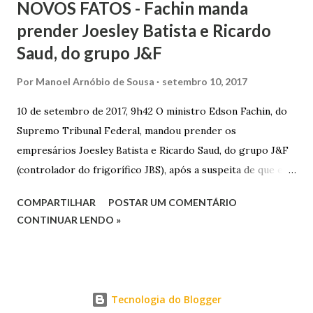
NOVOS FATOS - Fachin manda
prender Joesley Batista e Ricardo
Saud, do grupo J&F
Por
Manoel Arnóbio de Sousa
setembro 10, 2017
10 de setembro de 2017, 9h42 O ministro Edson Fachin, do
Supremo Tribunal Federal, mandou prender os
empresários Joesley Batista e Ricardo Saud, do grupo J&F
(controlador do frigorífico JBS), após a suspeita de que eles
esconderam fatos criminosos quando negociaram delação
COMPARTILHAR
POSTAR UM COMENTÁRIO
premiada. A decisão é sigilosa, e a informação foi publicada
CONTINUAR LENDO »
neste domingo (10/9) pelo jornal O Estado de S. Paulo . O
pedido de prisão foi apresentado na noite de sexta-feira
(8/9) pelo procurador-geral da República, Rodrigo Janot, e
incluía o ex-procurador da República Marcelo Miller,
Tecnologia do Blogger
suspeito de ter atuado como “agente duplo” durante as