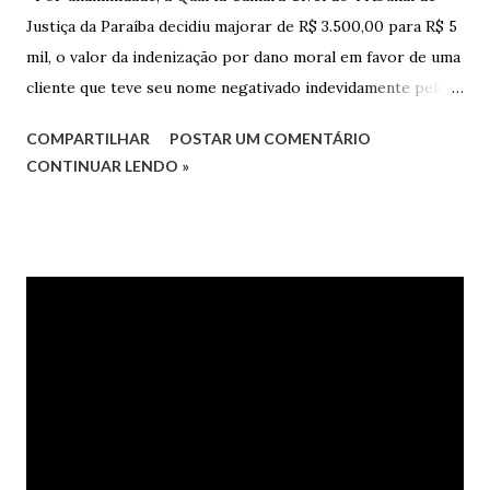
Justiça da Paraíba decidiu majorar de R$ 3.500,00 para R$ 5
mil, o valor da indenização por dano moral em favor de uma
cliente que teve seu nome negativado indevidamente pelo
Hipercard Banco Múltiplo S.A. O caso foi julgado nos autos
COMPARTILHAR
POSTAR UM COMENTÁRIO
da Apelação Cível nº 0001177-62.2013.8.15.0741, que teve a
CONTINUAR LENDO »
relatoria do desembargador Oswaldo Trigueiro do Valle
Filho. Conforme os autos, a cliente alegou que, mesmo
após negociação e quitação de dívida, foi surpreendida com
a inscrição de seu nome no Serasa, o que lhe causou sério
constrangimento. A instituição financeira alegou ter
excluído o nome da autora dos órgãos de proteção ao
crédito tão logo cientificada da quitação do débito, não
havendo que se falar em dano moral, porquanto ter agido
com boa-fé e pela preexistência de negativações em nome
da autora. Ao fim, requereu a improcedência do pedido.