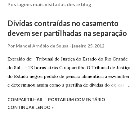
Postagens mais visitadas deste blog
Dívidas contraídas no casamento
devem ser partilhadas na separação
Por
Manoel Arnóbio de Sousa
janeiro 25, 2012
Extraído de: Tribunal de Justiça do Estado do Rio Grande
do Sul - 23 horas atrás Compartilhe O Tribunal de Justiça
do Estado negou pedido de pensão alimentícia a ex-mulher
e determinou assim como a partilha de dívidas do ex-casal,
confirmando sentença proferida na Comarca de Marau. O
COMPARTILHAR
POSTAR UM COMENTÁRIO
Juízo do 1º Grau concedeu o pedido. A decisão foi
CONTINUAR LENDO »
confirmada pelo TJRS. Caso O autor do processo ingressou
na Justiça com ação de separação, partilha e alimentos
contra a ex-mulher. O casal já estava separado há dois anos.
No pedido, o ex-marido apresentou as dívidas a serem