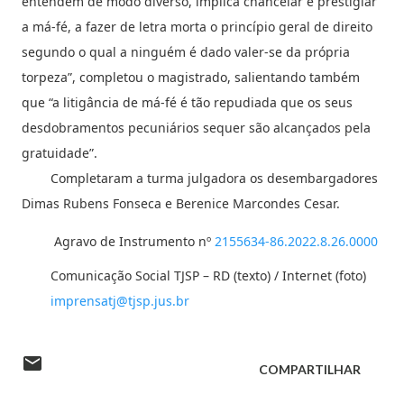
entendem de modo diverso, implica chancelar e prestigiar
a má-fé, a fazer de letra morta o princípio geral de direito
segundo o qual a ninguém é dado valer-se da própria
torpeza”, completou o magistrado, salientando também
que “a litigância de má-fé é tão repudiada que os seus
desdobramentos pecuniários sequer são alcançados pela
gratuidade”.
Completaram a turma julgadora os desembargadores
Dimas Rubens Fonseca e Berenice Marcondes Cesar.
Agravo de Instrumento nº
2155634-86.2022.8.26.0000
Comunicação Social TJSP – RD (texto) / Internet (foto)
imprensatj@tjsp.jus.br
COMPARTILHAR