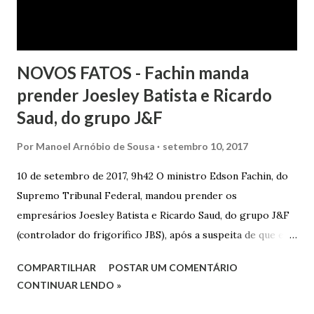
NOVOS FATOS - Fachin manda
prender Joesley Batista e Ricardo
Saud, do grupo J&F
Por
Manoel Arnóbio de Sousa
setembro 10, 2017
10 de setembro de 2017, 9h42 O ministro Edson Fachin, do
Supremo Tribunal Federal, mandou prender os
empresários Joesley Batista e Ricardo Saud, do grupo J&F
(controlador do frigorífico JBS), após a suspeita de que eles
esconderam fatos criminosos quando negociaram delação
COMPARTILHAR
POSTAR UM COMENTÁRIO
premiada. A decisão é sigilosa, e a informação foi publicada
CONTINUAR LENDO »
neste domingo (10/9) pelo jornal O Estado de S. Paulo . O
pedido de prisão foi apresentado na noite de sexta-feira