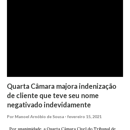
partilhadas, sendo elas um débito no valor de cerca de R$ 4
mil, decorrente de um financiamento para custear um piano
dado de presente à filha do casal, bem como a mensalidade
da faculdade da jovem, no valor de R$ 346,00. Sentença O
processo tramitou na Comarca de Marau. O julgamento foi
realizado pela Juíza de Direito Margot Cristina Agostini, da
1ª Vara Judicial do Foro de Marau. Na sentença, a
magistrada concede...
Quarta Câmara majora indenização
de cliente que teve seu nome
negativado indevidamente
Por
Manoel Arnóbio de Sousa
fevereiro 15, 2021
Por unanimidade, a Quarta Câmara Cível do Tribunal de