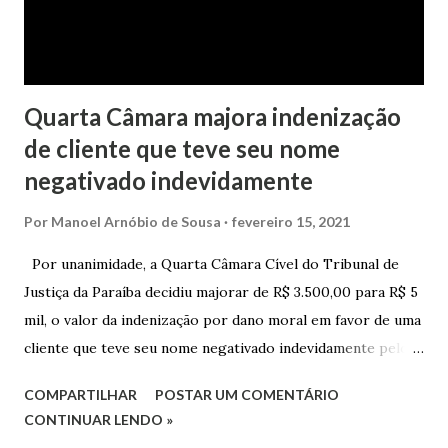
1ª Vara Judicial do Foro de Marau. Na sentença, a
magistrada concede...
Quarta Câmara majora indenização
de cliente que teve seu nome
negativado indevidamente
Por
Manoel Arnóbio de Sousa
fevereiro 15, 2021
Por unanimidade, a Quarta Câmara Cível do Tribunal de
Justiça da Paraíba decidiu majorar de R$ 3.500,00 para R$ 5
mil, o valor da indenização por dano moral em favor de uma
cliente que teve seu nome negativado indevidamente pelo
Hipercard Banco Múltiplo S.A. O caso foi julgado nos autos
COMPARTILHAR
POSTAR UM COMENTÁRIO
da Apelação Cível nº 0001177-62.2013.8.15.0741, que teve a
CONTINUAR LENDO »
relatoria do desembargador Oswaldo Trigueiro do Valle