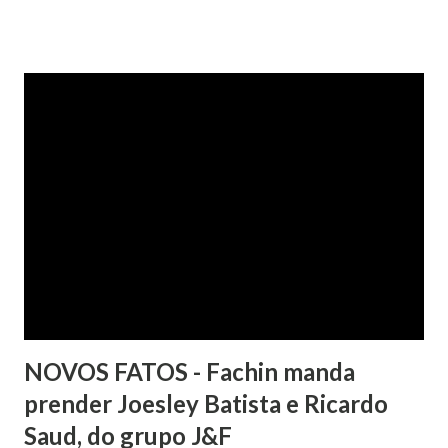
Filho. Conforme os autos, a cliente alegou que, mesmo
após negociação e quitação de dívida, foi surpreendida com
a inscrição de seu nome no Serasa, o que lhe causou sério
constrangimento. A instituição financeira alegou ter
excluído o nome da autora dos órgãos de proteção ao
crédito tão logo cientificada da quitação do débito, não
havendo que se falar em dano moral, porquanto ter agido
com boa-fé e pela preexistência de negativações em nome
da autora. Ao fim, requereu a improcedência do pedido.
NOVOS FATOS - Fachin manda
prender Joesley Batista e Ricardo
Saud, do grupo J&F