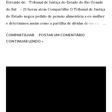
Extraído de: Tribunal de Justiça do Estado do Rio Grande
do Sul - 23 horas atrás Compartilhe O Tribunal de Justiça
do Estado negou pedido de pensão alimentícia a ex-mulher
e determinou assim como a partilha de dívidas do ex-casal,
confirmando sentença proferida na Comarca de Marau. O
COMPARTILHAR
POSTAR UM COMENTÁRIO
Juízo do 1º Grau concedeu o pedido. A decisão foi
CONTINUAR LENDO »
confirmada pelo TJRS. Caso O autor do processo ingressou
na Justiça com ação de separação, partilha e alimentos
contra a ex-mulher. O casal já estava separado há dois anos.
No pedido, o ex-marido apresentou as dívidas a serem
partilhadas, sendo elas um débito no valor de cerca de R$ 4
mil, decorrente de um financiamento para custear um piano
dado de presente à filha do casal, bem como a mensalidade
da faculdade da jovem, no valor de R$ 346,00. Sentença O
processo tramitou na Comarca de Marau. O julgamento foi
realizado pela Juíza de Direito Margot Cristina Agostini, da