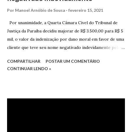
Por
Manoel Arnóbio de Sousa
fevereiro 15, 2021
Por unanimidade, a Quarta Câmara Cível do Tribunal de
Justiça da Paraíba decidiu majorar de R$ 3.500,00 para R$ 5
mil, o valor da indenização por dano moral em favor de uma
cliente que teve seu nome negativado indevidamente pelo
Hipercard Banco Múltiplo S.A. O caso foi julgado nos autos
COMPARTILHAR
POSTAR UM COMENTÁRIO
da Apelação Cível nº 0001177-62.2013.8.15.0741, que teve a
CONTINUAR LENDO »
relatoria do desembargador Oswaldo Trigueiro do Valle
Filho. Conforme os autos, a cliente alegou que, mesmo
após negociação e quitação de dívida, foi surpreendida com
a inscrição de seu nome no Serasa, o que lhe causou sério
constrangimento. A instituição financeira alegou ter
excluído o nome da autora dos órgãos de proteção ao
crédito tão logo cientificada da quitação do débito, não
havendo que se falar em dano moral, porquanto ter agido