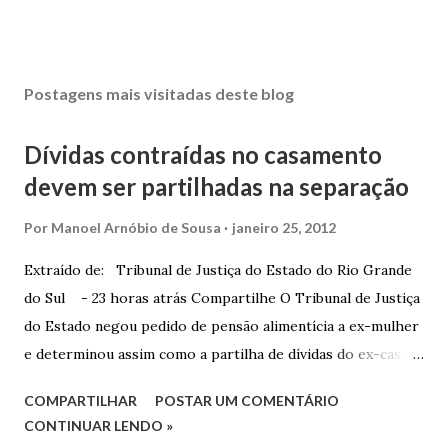
Postagens mais visitadas deste blog
Dívidas contraídas no casamento
devem ser partilhadas na separação
Por
Manoel Arnóbio de Sousa
janeiro 25, 2012
Extraído de: Tribunal de Justiça do Estado do Rio Grande
do Sul - 23 horas atrás Compartilhe O Tribunal de Justiça
do Estado negou pedido de pensão alimentícia a ex-mulher
e determinou assim como a partilha de dívidas do ex-casal,
confirmando sentença proferida na Comarca de Marau. O
COMPARTILHAR
POSTAR UM COMENTÁRIO
Juízo do 1º Grau concedeu o pedido. A decisão foi
CONTINUAR LENDO »
confirmada pelo TJRS. Caso O autor do processo ingressou