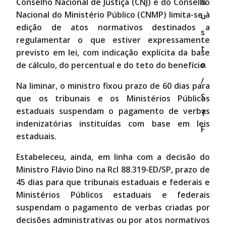
g
Conselho Nacional de Justiça (CNJ) e do Conselho
Nacional do Ministério Público (CNMP) limita-se à
u
edição de atos normativos destinados a
s
regulamentar o que estiver expressamente
t
previsto em lei, com indicação explícita da base
o
de cálculo, do percentual e do teto do benefício.
/
Na liminar, o ministro fixou prazo de 60 dias para
S
que os tribunais e os Ministérios Públicos
estaduais suspendam o pagamento de verbas
T
indenizatórias instituídas com base em leis
F
estaduais.
Estabeleceu, ainda, em linha com a decisão do
Ministro Flávio Dino na Rcl 88.319-ED/SP, prazo de
45 dias para que tribunais estaduais e federais e
Ministérios Públicos estaduais e federais
suspendam o pagamento de verbas criadas por
decisões administrativas ou por atos normativos