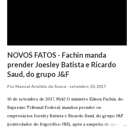
com boa-fé e pela preexistência de negativações em nome
da autora. Ao fim, requereu a improcedência do pedido.
NOVOS FATOS - Fachin manda
prender Joesley Batista e Ricardo
Saud, do grupo J&F
Por
Manoel Arnóbio de Sousa
setembro 10, 2017
10 de setembro de 2017, 9h42 O ministro Edson Fachin, do
Supremo Tribunal Federal, mandou prender os
empresários Joesley Batista e Ricardo Saud, do grupo J&F
(controlador do frigorífico JBS), após a suspeita de que eles
esconderam fatos criminosos quando negociaram delação