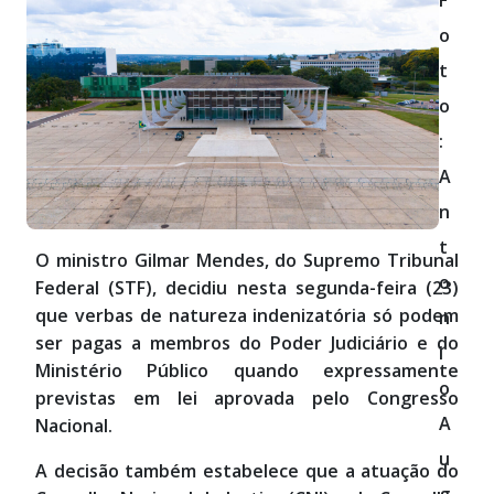
F
o
t
o
:
A
n
t
O ministro Gilmar Mendes, do Supremo Tribunal
o
Federal (STF), decidiu nesta segunda-feira (23)
que verbas de natureza indenizatória só podem
n
ser pagas a membros do Poder Judiciário e do
i
Ministério Público quando expressamente
o
previstas em lei aprovada pelo Congresso
A
Nacional.
u
A decisão também estabelece que a atuação do