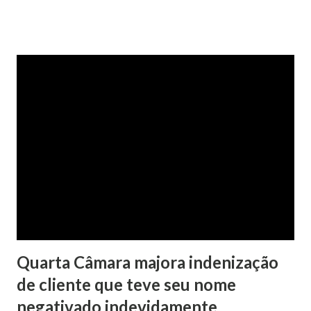
na Justiça com ação de separação, partilha e alimentos
contra a ex-mulher. O casal já estava separado há dois anos.
No pedido, o ex-marido apresentou as dívidas a serem
partilhadas, sendo elas um débito no valor de cerca de R$ 4
mil, decorrente de um financiamento para custear um piano
dado de presente à filha do casal, bem como a mensalidade
da faculdade da jovem, no valor de R$ 346,00. Sentença O
processo tramitou na Comarca de Marau. O julgamento foi
realizado pela Juíza de Direito Margot Cristina Agostini, da
1ª Vara Judicial do Foro de Marau. Na sentença, a
magistrada concede...
Quarta Câmara majora indenização
de cliente que teve seu nome
negativado indevidamente