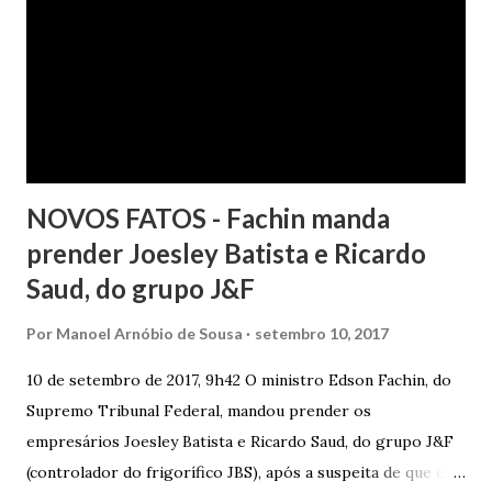
havendo que se falar em dano moral, porquanto ter agido
com boa-fé e pela preexistência de negativações em nome
da autora. Ao fim, requereu a improcedência do pedido.
NOVOS FATOS - Fachin manda
prender Joesley Batista e Ricardo
Saud, do grupo J&F
Por
Manoel Arnóbio de Sousa
setembro 10, 2017
10 de setembro de 2017, 9h42 O ministro Edson Fachin, do
Supremo Tribunal Federal, mandou prender os
empresários Joesley Batista e Ricardo Saud, do grupo J&F
(controlador do frigorífico JBS), após a suspeita de que eles