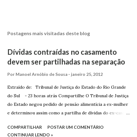
Postagens mais visitadas deste blog
Dívidas contraídas no casamento
devem ser partilhadas na separação
Por
Manoel Arnóbio de Sousa
janeiro 25, 2012
Extraído de: Tribunal de Justiça do Estado do Rio Grande
do Sul - 23 horas atrás Compartilhe O Tribunal de Justiça
do Estado negou pedido de pensão alimentícia a ex-mulher
e determinou assim como a partilha de dívidas do ex-casal,
confirmando sentença proferida na Comarca de Marau. O
COMPARTILHAR
POSTAR UM COMENTÁRIO
Juízo do 1º Grau concedeu o pedido. A decisão foi
CONTINUAR LENDO »