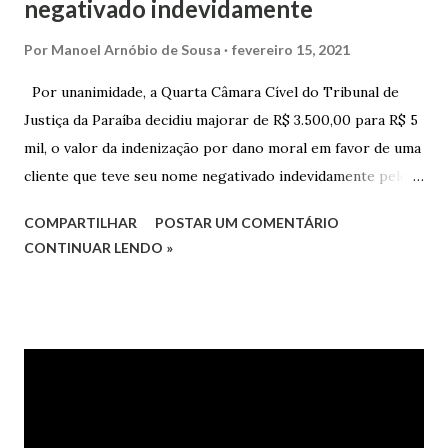
negativado indevidamente
Por
Manoel Arnóbio de Sousa
fevereiro 15, 2021
Por unanimidade, a Quarta Câmara Cível do Tribunal de
Justiça da Paraíba decidiu majorar de R$ 3.500,00 para R$ 5
mil, o valor da indenização por dano moral em favor de uma
cliente que teve seu nome negativado indevidamente pelo
Hipercard Banco Múltiplo S.A. O caso foi julgado nos autos
COMPARTILHAR
POSTAR UM COMENTÁRIO
da Apelação Cível nº 0001177-62.2013.8.15.0741, que teve a
CONTINUAR LENDO »
relatoria do desembargador Oswaldo Trigueiro do Valle
Filho. Conforme os autos, a cliente alegou que, mesmo
após negociação e quitação de dívida, foi surpreendida com
a inscrição de seu nome no Serasa, o que lhe causou sério
constrangimento. A instituição financeira alegou ter
excluído o nome da autora dos órgãos de proteção ao
crédito tão logo cientificada da quitação do débito, não