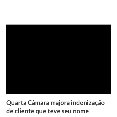
confirmada pelo TJRS. Caso O autor do processo ingressou
na Justiça com ação de separação, partilha e alimentos
contra a ex-mulher. O casal já estava separado há dois anos.
No pedido, o ex-marido apresentou as dívidas a serem
partilhadas, sendo elas um débito no valor de cerca de R$ 4
mil, decorrente de um financiamento para custear um piano
dado de presente à filha do casal, bem como a mensalidade
da faculdade da jovem, no valor de R$ 346,00. Sentença O
processo tramitou na Comarca de Marau. O julgamento foi
realizado pela Juíza de Direito Margot Cristina Agostini, da
1ª Vara Judicial do Foro de Marau. Na sentença, a
magistrada concede...
Quarta Câmara majora indenização
de cliente que teve seu nome