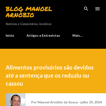
Pular para o conteúdo principal
BLOG MANOEL
ARNÓBIO
Notícias e Comentários Jurídicos
Início
Artigos e Entrevistas
Mais…
Alimentos provisórios são devidos
até a sentença que os reduziu ou
cassou
Por
Manoel Arnóbio de Sousa
julho 29, 2014