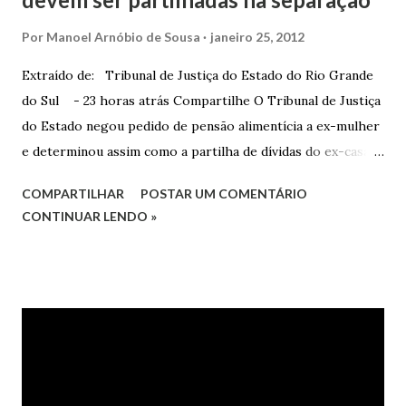
Por
Manoel Arnóbio de Sousa
janeiro 25, 2012
Extraído de: Tribunal de Justiça do Estado do Rio Grande
do Sul - 23 horas atrás Compartilhe O Tribunal de Justiça
do Estado negou pedido de pensão alimentícia a ex-mulher
e determinou assim como a partilha de dívidas do ex-casal,
confirmando sentença proferida na Comarca de Marau. O
COMPARTILHAR
POSTAR UM COMENTÁRIO
Juízo do 1º Grau concedeu o pedido. A decisão foi
CONTINUAR LENDO »
confirmada pelo TJRS. Caso O autor do processo ingressou
na Justiça com ação de separação, partilha e alimentos
contra a ex-mulher. O casal já estava separado há dois anos.
No pedido, o ex-marido apresentou as dívidas a serem
partilhadas, sendo elas um débito no valor de cerca de R$ 4
mil, decorrente de um financiamento para custear um piano
dado de presente à filha do casal, bem como a mensalidade
da faculdade da jovem, no valor de R$ 346,00. Sentença O