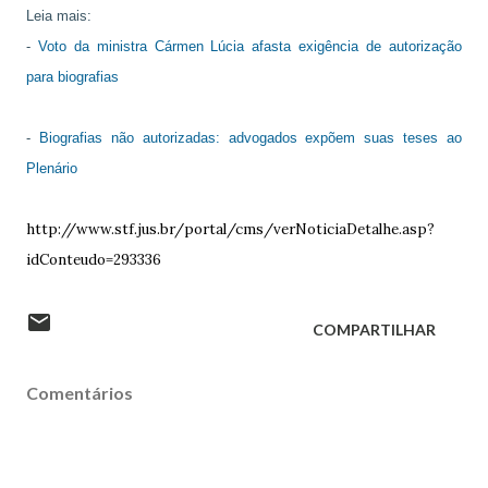
Leia mais:
-
Voto da ministra Cármen Lúcia afasta exigência de autorização
para biografias
-
Biografias não autorizadas: advogados expõem suas teses ao
Plenário
http://www.stf.jus.br/portal/cms/verNoticiaDetalhe.asp?
idConteudo=293336
COMPARTILHAR
Comentários