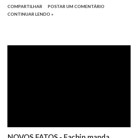
Hipercard Banco Múltiplo S.A. O caso foi julgado nos autos
COMPARTILHAR
POSTAR UM COMENTÁRIO
da Apelação Cível nº 0001177-62.2013.8.15.0741, que teve a
CONTINUAR LENDO »
relatoria do desembargador Oswaldo Trigueiro do Valle
Filho. Conforme os autos, a cliente alegou que, mesmo
após negociação e quitação de dívida, foi surpreendida com
a inscrição de seu nome no Serasa, o que lhe causou sério
constrangimento. A instituição financeira alegou ter
excluído o nome da autora dos órgãos de proteção ao
crédito tão logo cientificada da quitação do débito, não
havendo que se falar em dano moral, porquanto ter agido
com boa-fé e pela preexistência de negativações em nome
da autora. Ao fim, requereu a improcedência do pedido.
NOVOS FATOS - Fachin manda