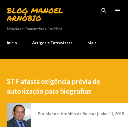
Pular para o conteúdo principal
BLOG MANOEL
ARNÓBIO
Notícias e Comentários Jurídicos
Início
Artigos e Entrevistas
Mais…
STF afasta exigência prévia de
autorização para biografias
Por
Manoel Arnóbio de Sousa
junho 11, 2015