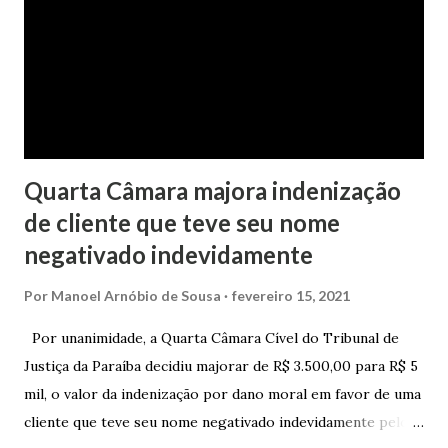
processo tramitou na Comarca de Marau. O julgamento foi
realizado pela Juíza de Direito Margot Cristina Agostini, da
1ª Vara Judicial do Foro de Marau. Na sentença, a
magistrada concede...
Quarta Câmara majora indenização
de cliente que teve seu nome
negativado indevidamente
Por
Manoel Arnóbio de Sousa
fevereiro 15, 2021
Por unanimidade, a Quarta Câmara Cível do Tribunal de
Justiça da Paraíba decidiu majorar de R$ 3.500,00 para R$ 5
mil, o valor da indenização por dano moral em favor de uma
cliente que teve seu nome negativado indevidamente pelo