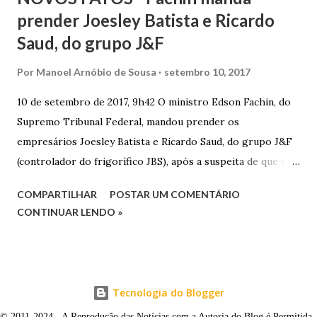
prender Joesley Batista e Ricardo
Saud, do grupo J&F
Por
Manoel Arnóbio de Sousa
setembro 10, 2017
10 de setembro de 2017, 9h42 O ministro Edson Fachin, do
Supremo Tribunal Federal, mandou prender os
empresários Joesley Batista e Ricardo Saud, do grupo J&F
(controlador do frigorífico JBS), após a suspeita de que eles
esconderam fatos criminosos quando negociaram delação
COMPARTILHAR
POSTAR UM COMENTÁRIO
premiada. A decisão é sigilosa, e a informação foi publicada
CONTINUAR LENDO »
neste domingo (10/9) pelo jornal O Estado de S. Paulo . O
pedido de prisão foi apresentado na noite de sexta-feira
(8/9) pelo procurador-geral da República, Rodrigo Janot, e
incluía o ex-procurador da República Marcelo Miller,
Tecnologia do Blogger
suspeito de ter atuado como “agente duplo” durante as
© 2011-2024 - A Reprodução das Notícias com a Autoria do Blog é Permitida