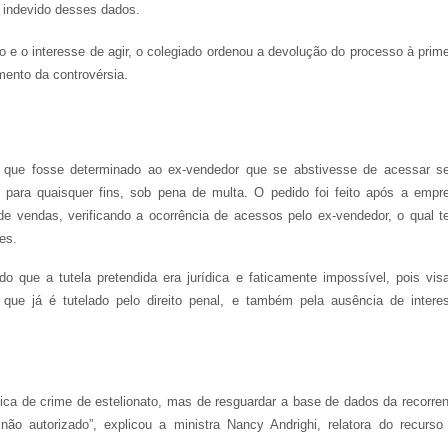
 indevido desses dados.
do e o interesse de agir, o colegiado ordenou a devolução do processo à prime
mento da controvérsia.
 que fosse determinado ao ex-vendedor que se abstivesse de acessar s
 para quaisquer fins, sob pena de multa. O pedido foi feito após a empr
e vendas, verificando a ocorrência de acessos pelo ex-vendedor, o qual te
es.
o que a tutela pretendida era jurídica e faticamente impossível, pois visa
 que já é tutelado pelo direito penal, e também pela ausência de intere
ática de crime de estelionato, mas de resguardar a base de dados da recorren
 não autorizado”, explicou a ministra Nancy Andrighi, relatora do recurso