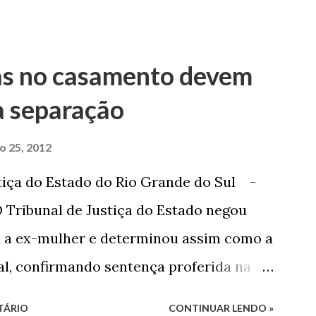
as no casamento devem
a separação
ro 25, 2012
tiça do Estado do Rio Grande do Sul -
 Tribunal de Justiça do Estado negou
a a ex-mulher e determinou assim como a
sal, confirmando sentença proferida na
o 1º Grau concedeu o pedido. A decisão
TÁRIO
CONTINUAR LENDO »