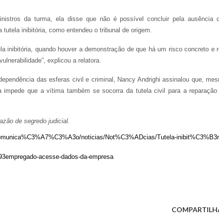
stros da turma, ela disse que não é possível concluir pela ausência 
utela inibitória, como entendeu o tribunal de origem.
tela inibitória, quando houver a demonstração de que há um risco concreto e r
ulnerabilidade”, explicou a relatora.
ndependência das esferas civil e criminal, Nancy Andrighi assinalou que, me
a impede que a vítima também se socorra da tutela civil para a reparação
zão de segredo judicial.
_BR/Comunica%C3%A7%C3%A3o/noticias/Not%C3%ADcias/Tutela-inibit%C3%B3r
93empregado-acesse-dados-da-empresa
COMPARTILH