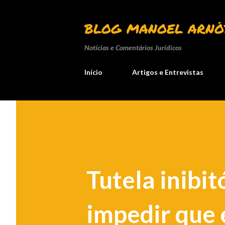
BLOG MANOEL ARNÓ
Notícias e Comentários Jurídicos
Início
Artigos e Entrevistas
Tutela inibit
impedir que