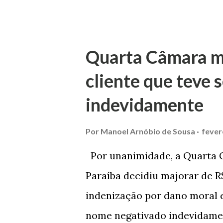
foi confirmada pelo TJRS. Ca
Justiça com ação de separaçã
mulher. O casal já estava sep
Quarta Câmara m
marido apresentou as dívidas
cliente que teve
débito no valor de cerca de 
indevidamente
para custear um piano dado d
mensalidade da faculdade da 
Por
Manoel Arnóbio de Sousa
fever
processo tramitou na Comarc
Por unanimidade, a Quarta C
pela Juíza de Direito Margot C
Paraíba decidiu majorar de R$
Foro de Marau. Na sentença, 
indenização por dano moral e
nome negativado indevidamen