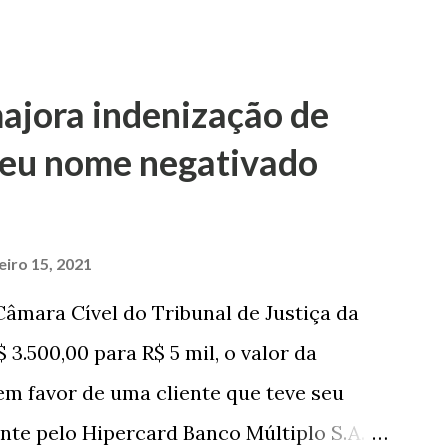
so O autor do processo ingressou na
o, partilha e alimentos contra a ex-
arado há dois anos. No pedido, o ex-
ajora indenização de
 a serem partilhadas, sendo elas um
 seu nome negativado
R$ 4 mil, decorrente de um financiamento
e presente à filha do casal, bem como a
jovem, no valor de R$ 346,00. Sentença O
eiro 15, 2021
a de Marau. O julgamento foi realizado
âmara Cível do Tribunal de Justiça da
ristina Agostini, da 1ª Vara Judicial do
 3.500,00 para R$ 5 mil, o valor da
a magistrada concede...
m favor de uma cliente que teve seu
te pelo Hipercard Banco Múltiplo S.A. O