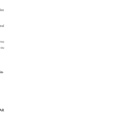
das
eal
smo
 ou
ia-
AR