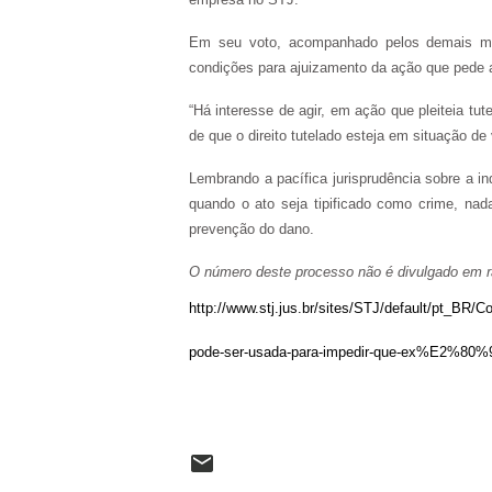
Em seu voto, acompanhado pelos demais mini
condições para ajuizamento da ação que pede a t
“Há interesse de agir, em ação que pleiteia tu
de que o direito tutelado esteja em situação de v
Lembrando a pacífica jurisprudência sobre a i
quando o ato seja tipificado como crime, nad
prevenção do dano.
O número deste processo não é divulgado em ra
http://www.stj.jus.br/sites/STJ/default/pt
pode-ser-usada-para-impedir-que-ex%E2%80%