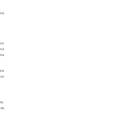
ira
eus
esa
ria
ria
sse
te,
 da