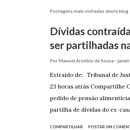
Postagens mais visitadas deste blog
Dívidas contraíd
ser partilhadas n
Por
Manoel Arnóbio de Sousa
janei
Extraído de: Tribunal de Jus
23 horas atrás Compartilhe O
pedido de pensão alimentíci
partilha de dívidas do ex-ca
Comarca de Marau. O Juízo d
COMPARTILHAR
POSTAR UM COMEN