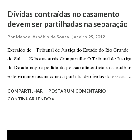
Dívidas contraídas no casamento
devem ser partilhadas na separação
Por
Manoel Arnóbio de Sousa
janeiro 25, 2012
Extraído de: Tribunal de Justiça do Estado do Rio Grande
do Sul - 23 horas atrás Compartilhe O Tribunal de Justiça
do Estado negou pedido de pensão alimentícia a ex-mulher
e determinou assim como a partilha de dívidas do ex-casal,
confirmando sentença proferida na Comarca de Marau. O
COMPARTILHAR
POSTAR UM COMENTÁRIO
Juízo do 1º Grau concedeu o pedido. A decisão foi
CONTINUAR LENDO »
confirmada pelo TJRS. Caso O autor do processo ingressou
na Justiça com ação de separação, partilha e alimentos
contra a ex-mulher. O casal já estava separado há dois anos.
No pedido, o ex-marido apresentou as dívidas a serem
partilhadas, sendo elas um débito no valor de cerca de R$ 4