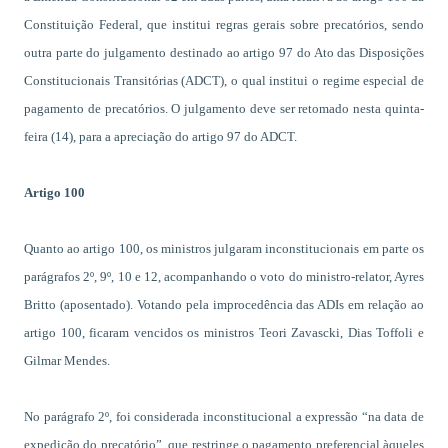
Constituição Federal, que institui regras gerais sobre precatórios, sendo
outra parte do julgamento destinado ao artigo 97 do Ato das Disposições
Constitucionais Transitórias (ADCT), o qual institui o regime especial de
pagamento de precatórios. O julgamento deve ser retomado nesta quinta-
feira (14), para a apreciação do artigo 97 do ADCT.
Artigo 100
Quanto ao artigo 100, os ministros julgaram inconstitucionais em parte os
parágrafos 2º, 9º, 10 e 12, acompanhando o voto do ministro-relator, Ayres
Britto (aposentado). Votando pela improcedência das ADIs em relação ao
artigo 100, ficaram vencidos os ministros Teori Zavascki, Dias Toffoli e
Gilmar Mendes.
No parágrafo 2º, foi considerada inconstitucional a expressão “na data de
expedição do precatório”, que restringe o pagamento preferencial àqueles