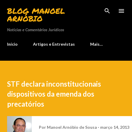
Pular para o conteúdo principal
BLOG MANOEL
ARNÓBIO
Notícias e Comentários Jurídicos
Início
Artigos e Entrevistas
Mais…
STF declara inconstitucionais
dispositivos da emenda dos
precatórios
Por
Manoel Arnóbio de Sousa
março 14, 2013