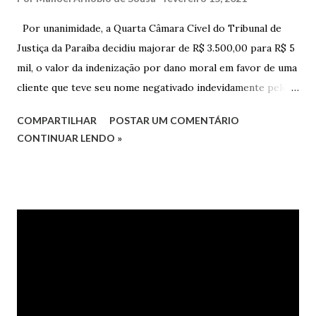
Por unanimidade, a Quarta Câmara Cível do Tribunal de
Justiça da Paraíba decidiu majorar de R$ 3.500,00 para R$ 5
mil, o valor da indenização por dano moral em favor de uma
cliente que teve seu nome negativado indevidamente pelo
Hipercard Banco Múltiplo S.A. O caso foi julgado nos autos
COMPARTILHAR
POSTAR UM COMENTÁRIO
da Apelação Cível nº 0001177-62.2013.8.15.0741, que teve a
CONTINUAR LENDO »
relatoria do desembargador Oswaldo Trigueiro do Valle
Filho. Conforme os autos, a cliente alegou que, mesmo
após negociação e quitação de dívida, foi surpreendida com
a inscrição de seu nome no Serasa, o que lhe causou sério
constrangimento. A instituição financeira alegou ter
excluído o nome da autora dos órgãos de proteção ao
crédito tão logo cientificada da quitação do débito, não
havendo que se falar em dano moral, porquanto ter agido
com boa-fé e pela preexistência de negativações em nome