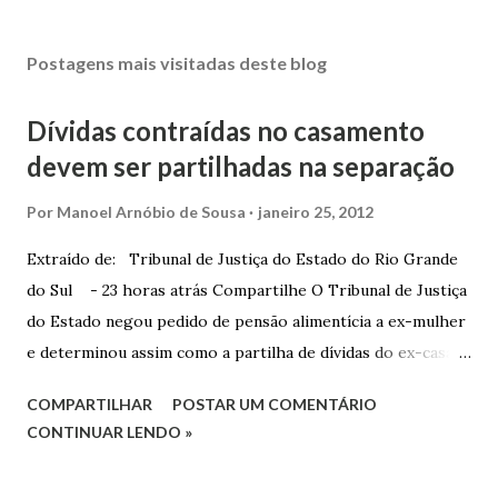
Postagens mais visitadas deste blog
Dívidas contraídas no casamento
devem ser partilhadas na separação
Por
Manoel Arnóbio de Sousa
janeiro 25, 2012
Extraído de: Tribunal de Justiça do Estado do Rio Grande
do Sul - 23 horas atrás Compartilhe O Tribunal de Justiça
do Estado negou pedido de pensão alimentícia a ex-mulher
e determinou assim como a partilha de dívidas do ex-casal,
confirmando sentença proferida na Comarca de Marau. O
COMPARTILHAR
POSTAR UM COMENTÁRIO
Juízo do 1º Grau concedeu o pedido. A decisão foi
CONTINUAR LENDO »
confirmada pelo TJRS. Caso O autor do processo ingressou
na Justiça com ação de separação, partilha e alimentos