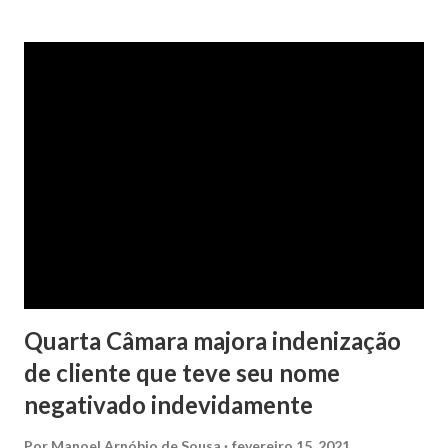
contra a ex-mulher. O casal já estava separado há dois anos.
No pedido, o ex-marido apresentou as dívidas a serem
partilhadas, sendo elas um débito no valor de cerca de R$ 4
mil, decorrente de um financiamento para custear um piano
dado de presente à filha do casal, bem como a mensalidade
da faculdade da jovem, no valor de R$ 346,00. Sentença O
processo tramitou na Comarca de Marau. O julgamento foi
realizado pela Juíza de Direito Margot Cristina Agostini, da
1ª Vara Judicial do Foro de Marau. Na sentença, a
magistrada concede...
Quarta Câmara majora indenização
de cliente que teve seu nome
negativado indevidamente
Por
Manoel Arnóbio de Sousa
fevereiro 15, 2021