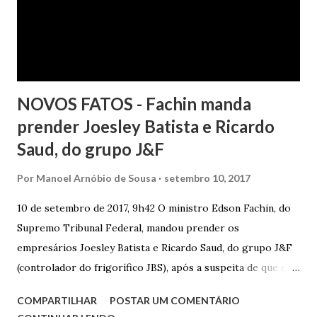
da autora. Ao fim, requereu a improcedência do pedido.
NOVOS FATOS - Fachin manda
prender Joesley Batista e Ricardo
Saud, do grupo J&F
Por
Manoel Arnóbio de Sousa
setembro 10, 2017
10 de setembro de 2017, 9h42 O ministro Edson Fachin, do
Supremo Tribunal Federal, mandou prender os
empresários Joesley Batista e Ricardo Saud, do grupo J&F
(controlador do frigorífico JBS), após a suspeita de que eles
esconderam fatos criminosos quando negociaram delação
COMPARTILHAR
POSTAR UM COMENTÁRIO
premiada. A decisão é sigilosa, e a informação foi publicada