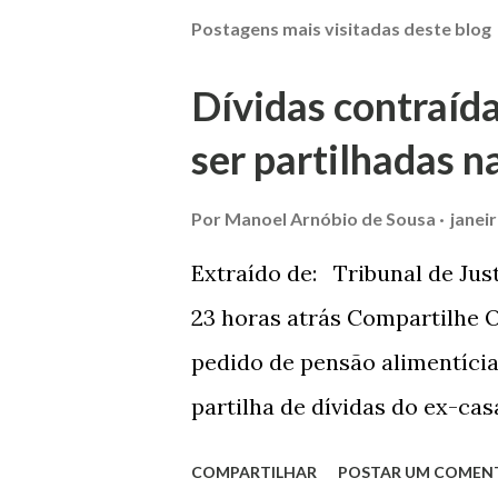
Postagens mais visitadas deste blog
Dívidas contraíd
ser partilhadas n
Por
Manoel Arnóbio de Sousa
janei
Extraído de: Tribunal de Jus
23 horas atrás Compartilhe O
pedido de pensão alimentíci
partilha de dívidas do ex-ca
Comarca de Marau. O Juízo d
COMPARTILHAR
POSTAR UM COMEN
foi confirmada pelo TJRS. Ca