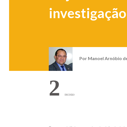
investigação
Por
Manoel Arnóbio d
2
DECISÃO