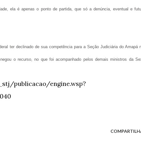
de, ela é apenas o ponto de partida, que só a denúncia, eventual e futu
ederal ter declinado de sua competência para a Seção Judiciária do Amapá 
e negou o recurso, no que foi acompanhado pelos demais ministros da Se
l_stj/publicacao/engine.wsp?
9040
COMPARTILH