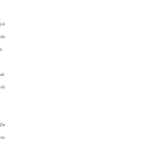
Lei
ção
a.
al.
 do
“De
vos