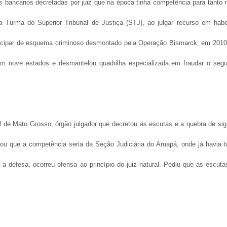
os bancários decretadas por juiz que na época tinha competência para tanto 
a Turma do Superior Tribunal de Justiça (STJ), ao julgar recurso em hab
ticipar de esquema criminoso desmontado pela Operação Bismarck, em 2010
em nove estados e desmantelou quadrilha especializada em fraudar o segu
 de Mato Grosso, órgão julgador que decretou as escutas e a quebra de sigi
tou que a competência seria da Seção Judiciária do Amapá, onde já havia t
a defesa, ocorreu ofensa ao princípio do juiz natural. Pediu que as escuta