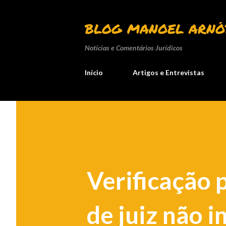
BLOG MANOEL ARNÓ
Notícias e Comentários Jurídicos
Início
Artigos e Entrevistas
Verificação 
de juiz não i