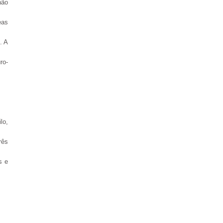
não
eas
. A
ro-
lo,
rês
s e