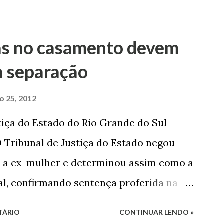
as no casamento devem
a separação
ro 25, 2012
tiça do Estado do Rio Grande do Sul -
 Tribunal de Justiça do Estado negou
a a ex-mulher e determinou assim como a
sal, confirmando sentença proferida na
o 1º Grau concedeu o pedido. A decisão
TÁRIO
CONTINUAR LENDO »
so O autor do processo ingressou na