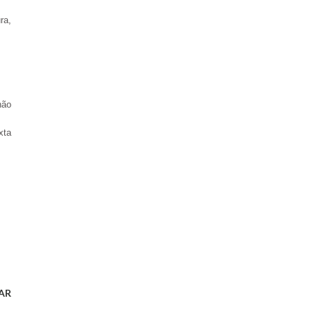
ra,
não
xta
AR