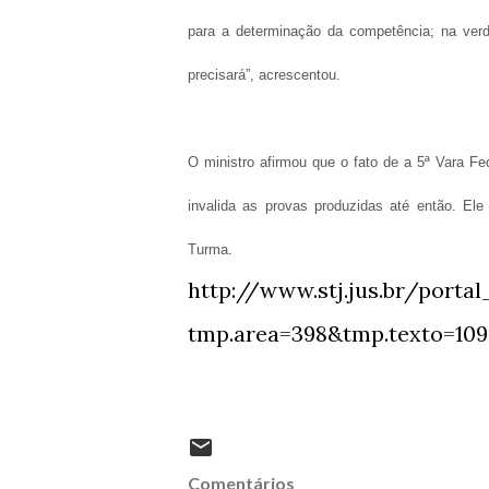
para a determinação da competência; na verda
precisará”, acrescentou.
O ministro afirmou que o fato de a 5ª Vara F
invalida as provas produzidas até então. El
Turma.
http://www.stj.jus.br/porta
tmp.area=398&tmp.texto=10
Comentários