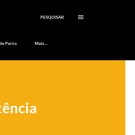
PESQUISAR
de Perto
Mais…
tência