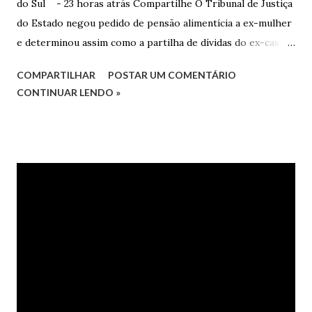
do Sul - 23 horas atrás Compartilhe O Tribunal de Justiça
do Estado negou pedido de pensão alimentícia a ex-mulher
e determinou assim como a partilha de dívidas do ex-casal,
confirmando sentença proferida na Comarca de Marau. O
COMPARTILHAR
POSTAR UM COMENTÁRIO
Juízo do 1º Grau concedeu o pedido. A decisão foi
CONTINUAR LENDO »
confirmada pelo TJRS. Caso O autor do processo ingressou
na Justiça com ação de separação, partilha e alimentos
contra a ex-mulher. O casal já estava separado há dois anos.
No pedido, o ex-marido apresentou as dívidas a serem
partilhadas, sendo elas um débito no valor de cerca de R$ 4
mil, decorrente de um financiamento para custear um piano
dado de presente à filha do casal, bem como a mensalidade
da faculdade da jovem, no valor de R$ 346,00. Sentença O
processo tramitou na Comarca de Marau. O julgamento foi
realizado pela Juíza de Direito Margot Cristina Agostini, da
1ª Vara Judicial do Foro de Marau. Na sentença, a