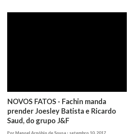
após negociação e quitação de dívida, foi surpreendida com
a inscrição de seu nome no Serasa, o que lhe causou sério
constrangimento. A instituição financeira alegou ter
excluído o nome da autora dos órgãos de proteção ao
crédito tão logo cientificada da quitação do débito, não
havendo que se falar em dano moral, porquanto ter agido
com boa-fé e pela preexistência de negativações em nome
da autora. Ao fim, requereu a improcedência do pedido.
NOVOS FATOS - Fachin manda
prender Joesley Batista e Ricardo
Saud, do grupo J&F
Por
Manoel Arnóbio de Sousa
setembro 10, 2017