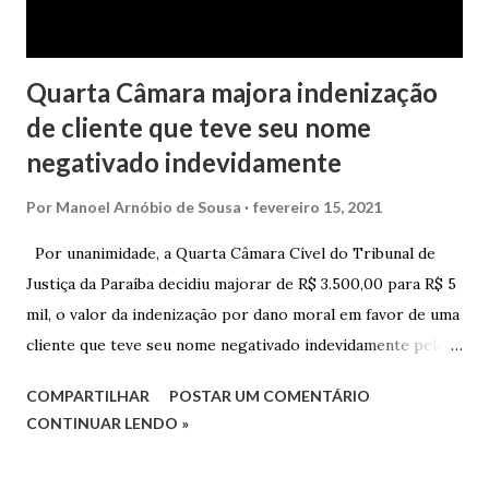
magistrada concede...
Quarta Câmara majora indenização
de cliente que teve seu nome
negativado indevidamente
Por
Manoel Arnóbio de Sousa
fevereiro 15, 2021
Por unanimidade, a Quarta Câmara Cível do Tribunal de
Justiça da Paraíba decidiu majorar de R$ 3.500,00 para R$ 5
mil, o valor da indenização por dano moral em favor de uma
cliente que teve seu nome negativado indevidamente pelo
Hipercard Banco Múltiplo S.A. O caso foi julgado nos autos
COMPARTILHAR
POSTAR UM COMENTÁRIO
da Apelação Cível nº 0001177-62.2013.8.15.0741, que teve a
CONTINUAR LENDO »
relatoria do desembargador Oswaldo Trigueiro do Valle
Filho. Conforme os autos, a cliente alegou que, mesmo