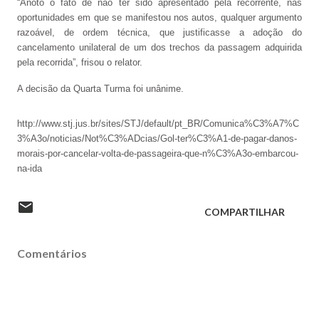
“Anoto o fato de não ter sido apresentado pela recorrente, nas
oportunidades em que se manifestou nos autos, qualquer argumento
razoável, de ordem técnica, que justificasse a adoção do
cancelamento unilateral de um dos trechos da passagem adquirida
pela recorrida”, frisou o relator.
A decisão da Quarta Turma foi unânime.
http://www.stj.jus.br/sites/STJ/default/pt_BR/Comunica%C3%A7%C
3%A3o/noticias/Not%C3%ADcias/Gol-ter%C3%A1-de-pagar-danos-
morais-por-cancelar-volta-de-passageira-que-n%C3%A3o-embarcou-
na-ida
COMPARTILHAR
Comentários