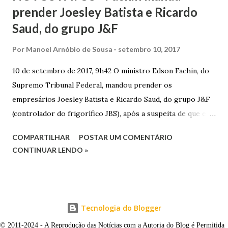
prender Joesley Batista e Ricardo
Saud, do grupo J&F
Por
Manoel Arnóbio de Sousa
setembro 10, 2017
10 de setembro de 2017, 9h42 O ministro Edson Fachin, do
Supremo Tribunal Federal, mandou prender os
empresários Joesley Batista e Ricardo Saud, do grupo J&F
(controlador do frigorífico JBS), após a suspeita de que eles
esconderam fatos criminosos quando negociaram delação
COMPARTILHAR
POSTAR UM COMENTÁRIO
premiada. A decisão é sigilosa, e a informação foi publicada
CONTINUAR LENDO »
neste domingo (10/9) pelo jornal O Estado de S. Paulo . O
pedido de prisão foi apresentado na noite de sexta-feira
(8/9) pelo procurador-geral da República, Rodrigo Janot, e
incluía o ex-procurador da República Marcelo Miller,
Tecnologia do Blogger
suspeito de ter atuado como “agente duplo” durante as
© 2011-2024 - A Reprodução das Notícias com a Autoria do Blog é Permitida
discussões para o acordo, tentando convencer a PGR a