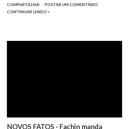
COMPARTILHAR
POSTAR UM COMENTÁRIO
da Apelação Cível nº 0001177-62.2013.8.15.0741, que teve a
CONTINUAR LENDO »
relatoria do desembargador Oswaldo Trigueiro do Valle
Filho. Conforme os autos, a cliente alegou que, mesmo
após negociação e quitação de dívida, foi surpreendida com
a inscrição de seu nome no Serasa, o que lhe causou sério
constrangimento. A instituição financeira alegou ter
excluído o nome da autora dos órgãos de proteção ao
crédito tão logo cientificada da quitação do débito, não
havendo que se falar em dano moral, porquanto ter agido
com boa-fé e pela preexistência de negativações em nome
da autora. Ao fim, requereu a improcedência do pedido.
NOVOS FATOS - Fachin manda