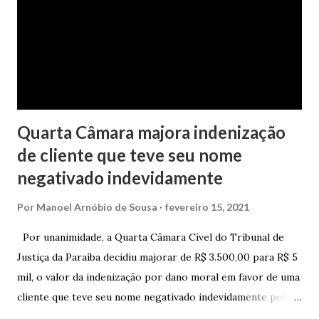
processo tramitou na Comarca de Marau. O julgamento foi
realizado pela Juíza de Direito Margot Cristina Agostini, da
1ª Vara Judicial do Foro de Marau. Na sentença, a
magistrada concede...
Quarta Câmara majora indenização
de cliente que teve seu nome
negativado indevidamente
Por
Manoel Arnóbio de Sousa
fevereiro 15, 2021
Por unanimidade, a Quarta Câmara Cível do Tribunal de
Justiça da Paraíba decidiu majorar de R$ 3.500,00 para R$ 5
mil, o valor da indenização por dano moral em favor de uma
cliente que teve seu nome negativado indevidamente pelo
Hipercard Banco Múltiplo S.A. O caso foi julgado nos autos