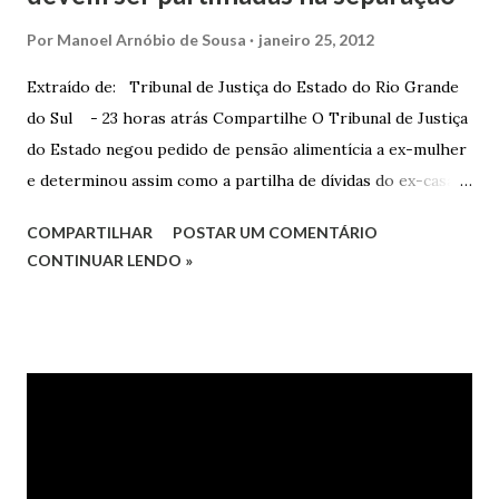
Por
Manoel Arnóbio de Sousa
janeiro 25, 2012
Extraído de: Tribunal de Justiça do Estado do Rio Grande
do Sul - 23 horas atrás Compartilhe O Tribunal de Justiça
do Estado negou pedido de pensão alimentícia a ex-mulher
e determinou assim como a partilha de dívidas do ex-casal,
confirmando sentença proferida na Comarca de Marau. O
COMPARTILHAR
POSTAR UM COMENTÁRIO
Juízo do 1º Grau concedeu o pedido. A decisão foi
CONTINUAR LENDO »
confirmada pelo TJRS. Caso O autor do processo ingressou
na Justiça com ação de separação, partilha e alimentos
contra a ex-mulher. O casal já estava separado há dois anos.
No pedido, o ex-marido apresentou as dívidas a serem
partilhadas, sendo elas um débito no valor de cerca de R$ 4
mil, decorrente de um financiamento para custear um piano
dado de presente à filha do casal, bem como a mensalidade
da faculdade da jovem, no valor de R$ 346,00. Sentença O