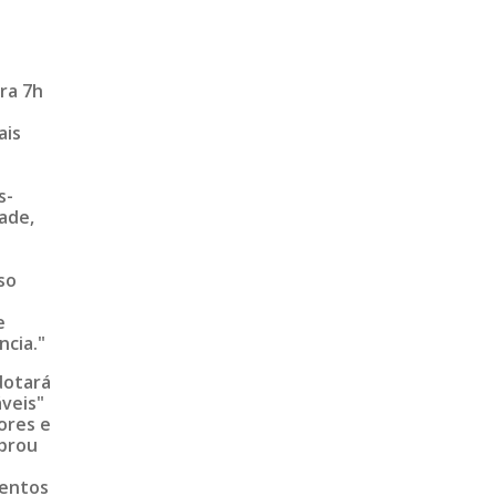
ra 7h
ais
s
s-
dade,
a
so
e
ncia."
dotará
áveis"
ores e
mbrou
mentos