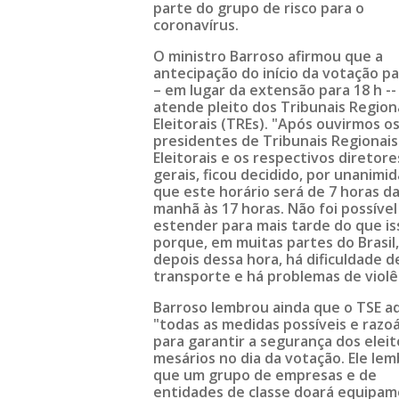
parte do grupo de risco para o
coronavírus.
O ministro Barroso afirmou que a
antecipação do início da votação pa
– em lugar da extensão para 18 h --
atende pleito dos Tribunais Region
Eleitorais (TREs). "Após ouvirmos o
presidentes de Tribunais Regionais
Eleitorais e os respectivos diretore
gerais, ficou decidido, por unanimi
que este horário será de 7 horas d
manhã às 17 horas. Não foi possível
estender para mais tarde do que is
porque, em muitas partes do Brasil,
depois dessa hora, há dificuldade d
transporte e há problemas de violê
Barroso lembrou ainda que o TSE a
"todas as medidas possíveis e razo
para garantir a segurança dos eleit
mesários no dia da votação. Ele le
que um grupo de empresas e de
entidades de classe doará equipa