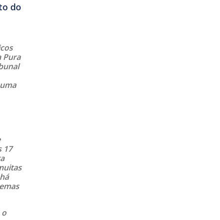
to do
icos
a Pura
ibunal
m uma
e
s 17
ra
muitas
 há
lemas
 o