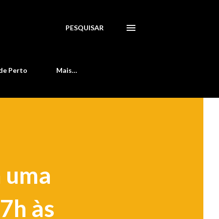
PESQUISAR
de Perto
Mais…
m uma
 7h às