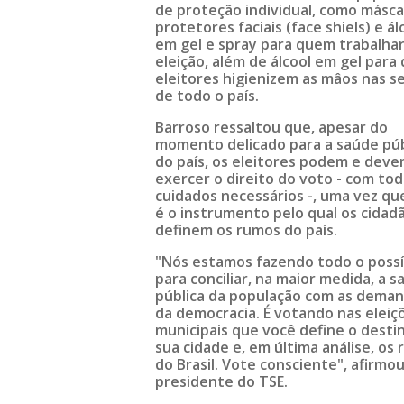
de proteção individual, como másca
protetores faciais (face shiels) e ál
em gel e spray para quem trabalhar
eleição, além de álcool em gel para
eleitores higienizem as mâos nas s
de todo o país.
Barroso ressaltou que, apesar do
momento delicado para a saúde púb
do país, os eleitores podem e dev
exercer o direito do voto - com tod
cuidados necessários -, uma vez qu
é o instrumento pelo qual os cidad
definem os rumos do país.
"Nós estamos fazendo todo o possí
para conciliar, na maior medida, a 
pública da população com as dema
da democracia. É votando nas eleiç
municipais que você define o desti
sua cidade e, em última análise, os
do Brasil. Vote consciente", afirmou
presidente do TSE.