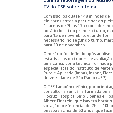
Confira reportagem do Núcleo 
TV do TSE sobre o tema
.
Com isso, os quase 148 milhões de
eleitores aptos a participar do plei
às urnas de 7h as 17h (considerand
horário local) no primeiro turno, m
para 15 de novembro, e, onde for
necessário, no segundo turno, mar
para 29 de novembro.
O horário foi definido após análise 
estatísticos do tribunal e avaliação
uma consultoria técnica, formada p
especialistas do Instituto de Mate
Pura e Aplicada (Impa), Insper, Fioc
Universidade de São Paulo (USP).
O TSE também definiu, por orienta
consultoria sanitária formada pela
Fiocruz, Hospital Sírio Libanês e Hos
Albert Einstein, que haverá horário
votação preferencial de 7h as 10h 
pessoas acima de 60 anos, que faz