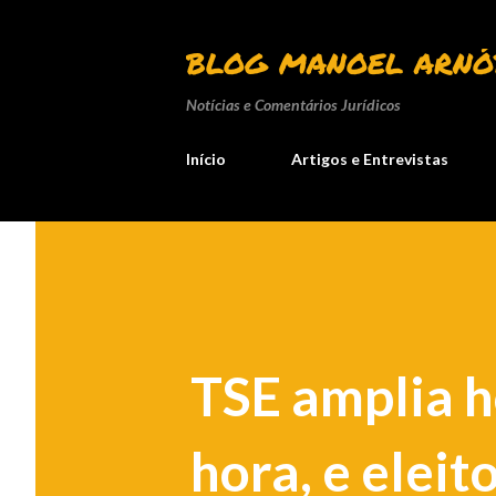
BLOG MANOEL ARNÓ
Notícias e Comentários Jurídicos
Início
Artigos e Entrevistas
TSE amplia 
hora, e eleit