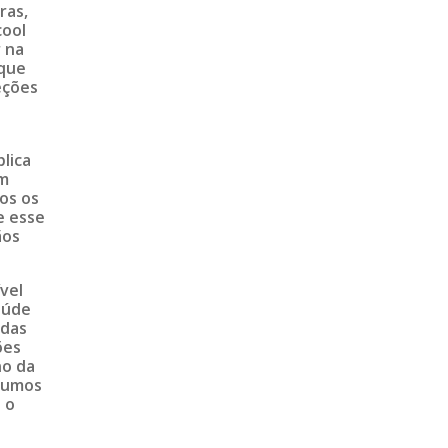
ras,
cool
 na
 que
eções
lica
em
os os
e esse
ãos
vel
saúde
ndas
ões
no da
 rumos
 o