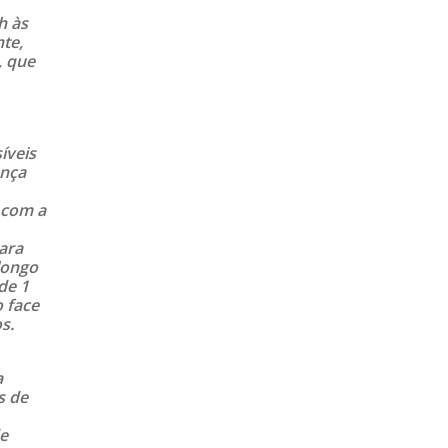
h às
te,
, que
íveis
ança
 com a
ara
longo
de 1
o face
s.
a
s de
de