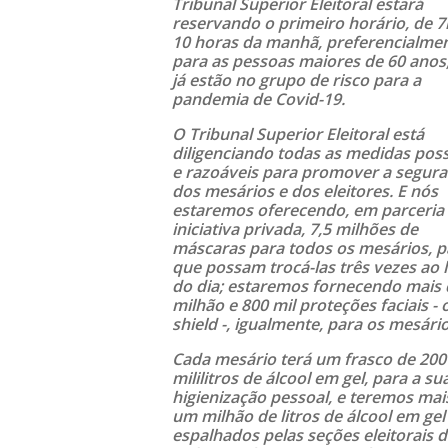
Tribunal Superior Eleitoral estará
reservando o primeiro horário, de 7
10 horas da manhã, preferencialmen
para as pessoas maiores de 60 anos
já estão no grupo de risco para a
pandemia de Covid-19.
O Tribunal Superior Eleitoral está
diligenciando todas as medidas poss
e razoáveis para promover a segur
dos mesários e dos eleitores. E nós
estaremos oferecendo, em parceria
iniciativa privada, 7,5 milhões de
máscaras para todos os mesários, p
que possam trocá-las três vezes ao 
do dia; estaremos fornecendo mais 
milhão e 800 mil proteções faciais - 
shield -, igualmente, para os mesário
Cada mesário terá um frasco de 200
mililitros de álcool em gel, para a su
higienização pessoal, e teremos mai
um milhão de litros de álcool em gel
espalhados pelas seções eleitorais 