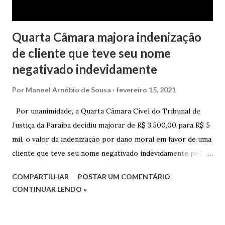
Quarta Câmara majora indenização
de cliente que teve seu nome
negativado indevidamente
Por
Manoel Arnóbio de Sousa
fevereiro 15, 2021
Por unanimidade, a Quarta Câmara Cível do Tribunal de
Justiça da Paraíba decidiu majorar de R$ 3.500,00 para R$ 5
mil, o valor da indenização por dano moral em favor de uma
cliente que teve seu nome negativado indevidamente pelo
Hipercard Banco Múltiplo S.A. O caso foi julgado nos autos
COMPARTILHAR
POSTAR UM COMENTÁRIO
da Apelação Cível nº 0001177-62.2013.8.15.0741, que teve a
CONTINUAR LENDO »
relatoria do desembargador Oswaldo Trigueiro do Valle
Filho. Conforme os autos, a cliente alegou que, mesmo
após negociação e quitação de dívida, foi surpreendida com