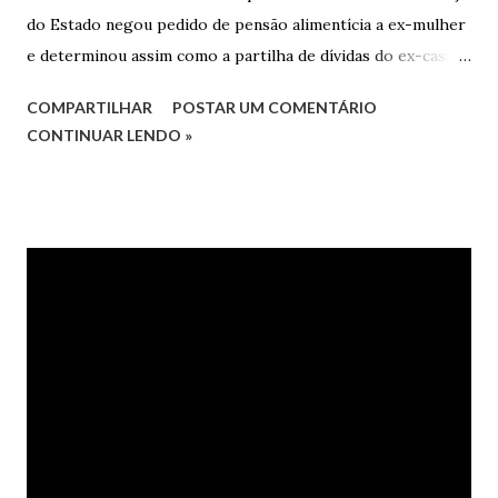
do Estado negou pedido de pensão alimentícia a ex-mulher
e determinou assim como a partilha de dívidas do ex-casal,
confirmando sentença proferida na Comarca de Marau. O
COMPARTILHAR
POSTAR UM COMENTÁRIO
Juízo do 1º Grau concedeu o pedido. A decisão foi
CONTINUAR LENDO »
confirmada pelo TJRS. Caso O autor do processo ingressou
na Justiça com ação de separação, partilha e alimentos
contra a ex-mulher. O casal já estava separado há dois anos.
No pedido, o ex-marido apresentou as dívidas a serem
partilhadas, sendo elas um débito no valor de cerca de R$ 4
mil, decorrente de um financiamento para custear um piano
dado de presente à filha do casal, bem como a mensalidade
da faculdade da jovem, no valor de R$ 346,00. Sentença O
processo tramitou na Comarca de Marau. O julgamento foi
realizado pela Juíza de Direito Margot Cristina Agostini, da
1ª Vara Judicial do Foro de Marau. Na sentença, a
magistrada concede...