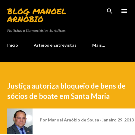
Pular para o conteúdo principal
BLOG MANOEL
ARNÓBIO
Notícias e Comentários Jurídicos
Início
Artigos e Entrevistas
Mais…
Justiça autoriza bloqueio de bens de
sócios de boate em Santa Maria
Por
Manoel Arnóbio de Sousa
janeiro 29, 2013