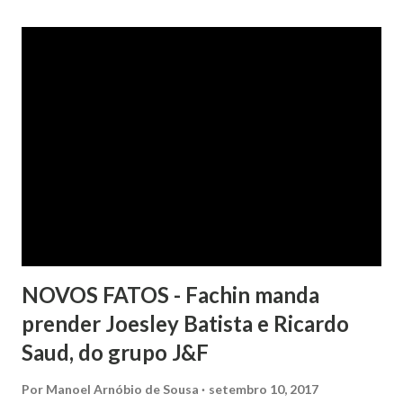
a inscrição de seu nome no Serasa, o que lhe causou sério
constrangimento. A instituição financeira alegou ter
excluído o nome da autora dos órgãos de proteção ao
crédito tão logo cientificada da quitação do débito, não
havendo que se falar em dano moral, porquanto ter agido
com boa-fé e pela preexistência de negativações em nome
da autora. Ao fim, requereu a improcedência do pedido.
NOVOS FATOS - Fachin manda
prender Joesley Batista e Ricardo
Saud, do grupo J&F
Por
Manoel Arnóbio de Sousa
setembro 10, 2017