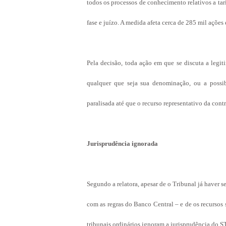
todos os processos de conhecimento relativos a tar
fase e juízo. A medida afeta cerca de 285 mil açõe
Pela decisão, toda ação em que se discuta a legit
qualquer que seja sua denominação, ou a possib
paralisada até que o recurso representativo da cont
Jurisprudência ignorada
Segundo a relatora, apesar de o Tribunal já haver s
com as regras do Banco Central – e de os recursos s
tribunais ordinários ignoram a jurisprudência do S