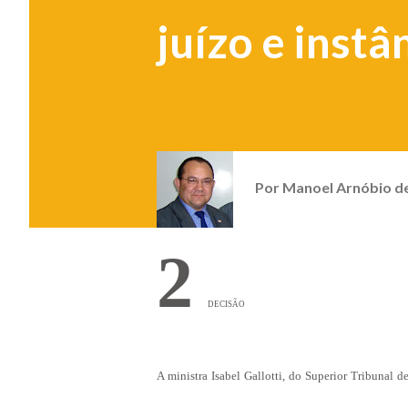
juízo e instâ
Por
Manoel Arnóbio d
2
DECISÃO
A ministra Isabel Gallotti, do Superior Tribunal d