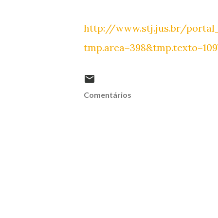
http://www.stj.jus.br/porta
tmp.area=398&tmp.texto=109
Comentários