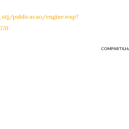
l_stj/publicacao/engine.wsp?
770
COMPARTILH