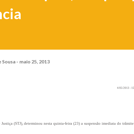
ncia
e Sousa
maio 25, 2013
4/05/2013
- 1
e Justiça (STJ), determinou nesta quinta-feira (23) a suspensão imediata do trâmite