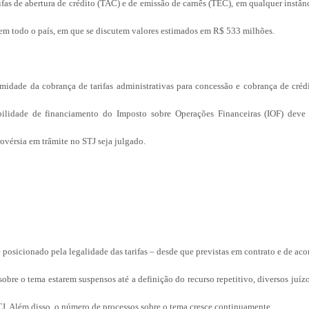
ifas de abertura de crédito (TAC) e de emissão de carnês (TEC), em qualquer instânc
s em todo o país, em que se discutem valores estimados em R$ 533 milhões.
imidade da cobrança de tarifas administrativas para concessão e cobrança de crédi
ilidade de financiamento do Imposto sobre Operações Financeiras (IOF) deve 
rovérsia em trâmite no STJ seja julgado.
e posicionado pela legalidade das tarifas – desde que previstas em contrato e de aco
obre o tema estarem suspensos até a definição do recurso repetitivo, diversos juízo
TJ. Além disso, o número de processos sobre o tema cresce continuamente.