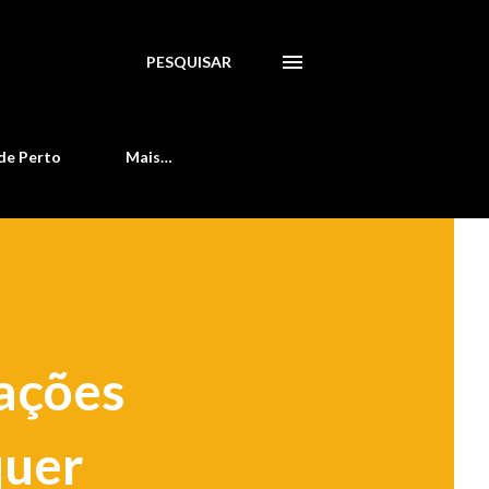
PESQUISAR
de Perto
Mais…
 ações
quer