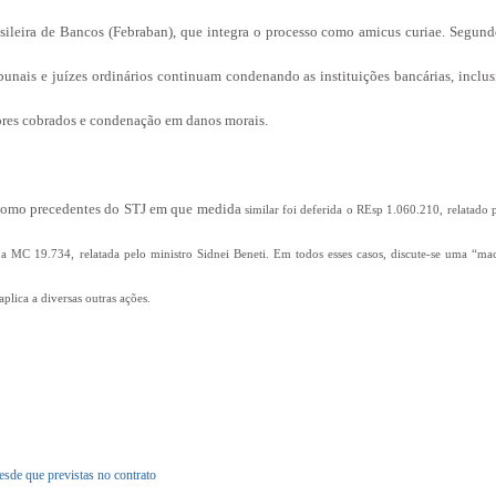
ileira de Bancos (Febraban), que integra o processo como amicus curiae. Segund
bunais e juízes ordinários continuam condenando as instituições bancárias, inclus
ores cobrados e condenação em danos morais.
u como precedentes do STJ em que medida
similar foi deferida o REsp 1.060.210, relatado 
a MC 19.734, relatada pelo ministro Sidnei Beneti. Em todos esses casos, discute-se uma “ma
aplica a diversas outras ações.
esde que previstas no contrato