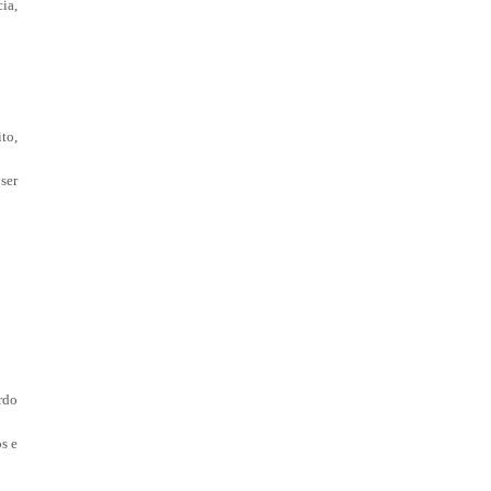
ia,
to,
ser
rdo
s e